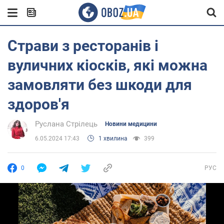
Страви з ресторанів і
вуличних кіосків, які можна
замовляти без шкоди для
здоров'я
Руслана Стрілець
Новини медицини
6.05.2024 17:43
1 хвилина
399
0
РУС