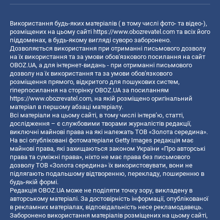
Використання будь-яких матеріалів ( в тому числі фото- та відео-),
розміщених на цьому сайті
https://www.obozrevatel.com
та всіх його
піддоменах, в будь-якому вигляді суворо заборонено.
Дозволяється використання при отриманні письмового дозволу
на їх використання та за умови обов'язкового посилання на сайт
OBOZ.UA, а для інтернет-видань - при отриманні письмового
дозволу на їх використання та за умови обов'язкового
розміщення прямого, відкритого для пошукових систем,
гіперпосилання на сторінку OBOZ.UA за посиланням
https://www.obozrevatel.com
, на якій розміщено оригінальний
матеріал в першому абзаці матеріалу.
Всі матеріали на цьому сайті, в тому числі інтерв’ю, статті,
дослідження – є службовими творами журналістів редакції,
виключні майнові права на які належать ТОВ «Золота середина».
На всі опубліковані фотоматеріали Getty Images редакція має
майнові права, які захищаються законом України «Про авторські
права та суміжні права», ніхто не має права без письмового
дозволу ТОВ «Золота середина» їх використовувати, вони не
підлягають подальшому відтворенню, перекладу, поширенню в
будь-якій формі.
Редакція OBOZ.UA може не поділяти точку зору, викладену в
авторському матеріалі. За достовірність інформації, опублікованої
в рекламних матеріалах, відповідальність несе рекламодавець.
Заборонено використання матеріалів розміщених на цьому сайті,