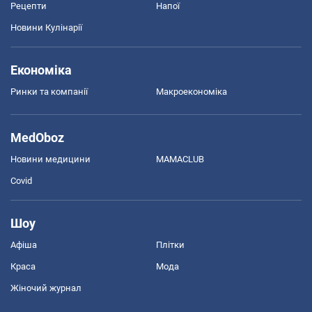
Рецепти
Напої
Новини Кулінарії
Економіка
Ринки та компанії
Макроекономіка
MedOboz
Новини медицини
MAMACLUB
Covid
Шоу
Афіша
Плітки
Краса
Мода
Жіночий журнал