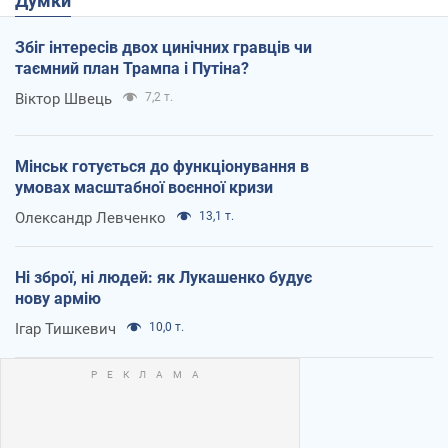
Думки
Збіг інтересів двох цинічних гравців чи
таємний план Трампа і Путіна?
Віктор Швець
7,2 т.
Мінськ готується до функціонування в
умовах масштабної воєнної кризи
Олександр Левченко
13,1 т.
Ні зброї, ні людей: як Лукашенко будує
нову армію
Ігар Тишкевич
10,0 т.