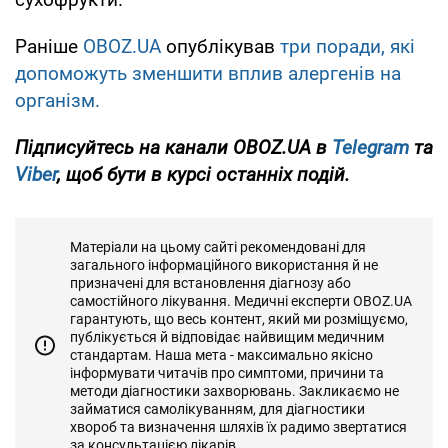
Раніше
OBOZ.UA
опублікував
три поради, які
допоможуть зменшити вплив алергенів на
організм.
Підписуйтесь на канали OBOZ.UA в
Telegram
та
Viber
, щоб бути в курсі останніх подій.
Матеріали на цьому сайті рекомендовані для
загального інформаційного використання й не
призначені для встановлення діагнозу або
самостійного лікування. Медичні експерти OBOZ.UA
гарантують, що весь контент, який ми розміщуємо,
публікується й відповідає найвищим медичним
стандартам. Наша мета - максимально якісно
інформувати читачів про симптоми, причини та
методи діагностики захворювань. Закликаємо не
займатися самолікуванням, для діагностики
хвороб та визначення шляхів їх радимо звертатися
за консультацією лікарів.