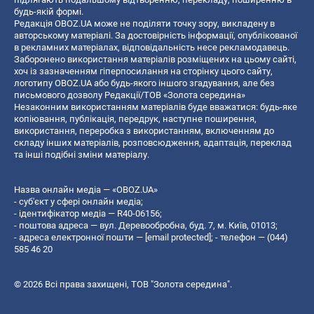
будь-якій формі.
Редакція OBOZ.UA може не поділяти точку зору, викладену в
авторському матеріалі. За достовірність інформації, опублікованої
в рекламних матеріалах, відповідальність несе рекламодавець.
Заборонено використання матеріалів розміщених на цьому сайті,
хоч із зазначенням гіперпосилання на сторінку цього сайту,
логотипу OBOZ.UA або будь-якого іншого згадування, але без
письмового дозволу Редакції/ТОВ «Золота середина»
Незаконним використанням матеріалів буде вважатися: будь-яке
копiювання, публiкацiя, передрук, наступне поширення,
використання, переробка з використанням, включенням до
складу інших матеріалів, розповсюдження, адаптація, переклад
та інші подібні зміни матеріалу.
Назва онлайн медіа — «OBOZ.UA»
- суб'єкт у сфері онлайн медіа;
- ідентифікатор медіа — R40-06156;
- поштова адреса — вул. Деревообробна, буд. 7, м. Київ, 01013;
- адреса електронної пошти —
[email protected]
; - телефон — (044)
585 46 20
© 2026 Всі права захищені, ТОВ "Золота середина".