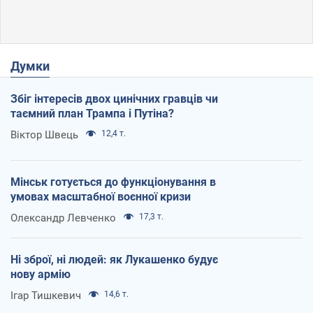
Думки
Збіг інтересів двох цинічних гравців чи
таємний план Трампа і Путіна?
Віктор Швець
12,4 т.
Мінськ готується до функціонування в
умовах масштабної воєнної кризи
Олександр Левченко
17,3 т.
Ні зброї, ні людей: як Лукашенко будує
нову армію
Ігар Тишкевич
14,6 т.