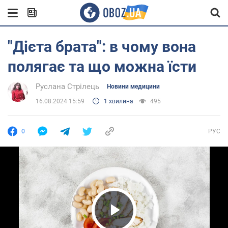
"Дієта брата": в чому вона
полягає та що можна їсти
Руслана Стрілець
Новини медицини
16.08.2024 15:59
1 хвилина
495
0
РУС