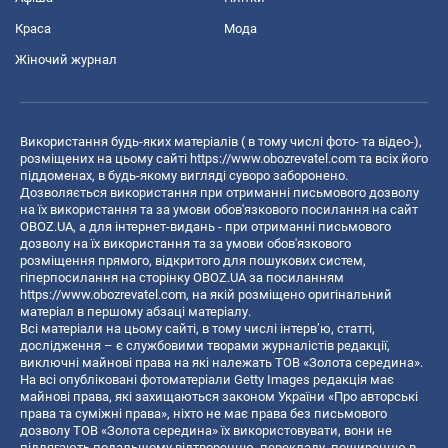
Краса
Мода
Жіночий журнал
Використання будь-яких матеріалів ( в тому числі фото- та відео-),
розміщених на цьому сайті
https://www.obozrevatel.com
та всіх його
піддоменах, в будь-якому вигляді суворо заборонено.
Дозволяється використання при отриманні письмового дозволу
на їх використання та за умови обов'язкового посилання на сайт
OBOZ.UA, а для інтернет-видань - при отриманні письмового
дозволу на їх використання та за умови обов'язкового
розміщення прямого, відкритого для пошукових систем,
гіперпосилання на сторінку OBOZ.UA за посиланням
https://www.obozrevatel.com
, на якій розміщено оригінальний
матеріал в першому абзаці матеріалу.
Всі матеріали на цьому сайті, в тому числі інтерв’ю, статті,
дослідження – є службовими творами журналістів редакції,
виключні майнові права на які належать ТОВ «Золота середина».
На всі опубліковані фотоматеріали Getty Images редакція має
майнові права, які захищаються законом України «Про авторські
права та суміжні права», ніхто не має права без письмового
дозволу ТОВ «Золота середина» їх використовувати, вони не
підлягають подальшому відтворенню, перекладу, поширенню в