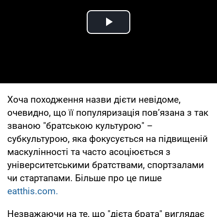
Play Video
Хоча походження назви дієти невідоме,
очевидно, що її популяризація пов’язана з так
званою "братською культурою" –
субкультурою, яка фокусується на підвищеній
маскулінності та часто асоціюється з
університетськими братствами, спортзалами
чи стартапами. Більше про це пише
eatthis.com.
Незважаючи на те, що "дієта брата" виглядає