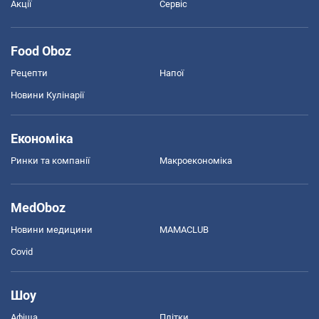
Акції
Сервіс
Food Oboz
Рецепти
Напої
Новини Кулінарії
Економіка
Ринки та компанії
Макроекономіка
MedOboz
Новини медицини
MAMACLUB
Covid
Шоу
Афіша
Плітки