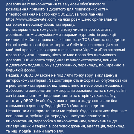
дозволу на їх використання та за умови обов'язкового
розміщення прямого, відкритого для пошукових систем,
гіперпосилання на сторінку OBOZ.UA за посиланням
https://www.obozrevatel.com
, на якій розміщено оригінальний
матеріал в першому абзаці матеріалу.
Всі матеріали на цьому сайті, в тому числі інтерв’ю, статті,
дослідження – є службовими творами журналістів редакції,
виключні майнові права на які належать ТОВ «Золота середина».
На всі опубліковані фотоматеріали Getty Images редакція має
майнові права, які захищаються законом України «Про авторські
права та суміжні права», ніхто не має права без письмового
дозволу ТОВ «Золота середина» їх використовувати, вони не
підлягають подальшому відтворенню, перекладу, поширенню в
будь-якій формі.
Редакція OBOZ.UA може не поділяти точку зору, викладену в
авторському матеріалі. За достовірність інформації, опублікованої
в рекламних матеріалах, відповідальність несе рекламодавець.
Заборонено використання матеріалів розміщених на цьому сайті,
хоч із зазначенням гіперпосилання на сторінку цього сайту,
логотипу OBOZ.UA або будь-якого іншого згадування, але без
письмового дозволу Редакції/ТОВ «Золота середина»
Незаконним використанням матеріалів буде вважатися: будь-яке
копiювання, публiкацiя, передрук, наступне поширення,
використання, переробка з використанням, включенням до
складу інших матеріалів, розповсюдження, адаптація, переклад
та інші подібні зміни матеріалу.