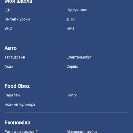
Моя школа
ГДЗ
Підручники
Онлайн уроки
ДПА
ЗНО
НМТ
Авто
Тест Драйв
Електромобілі
Акції
Сервіс
Food Oboz
Рецепти
Напої
Новини Кулінарії
Економіка
Ринки та компанії
Макроекономіка