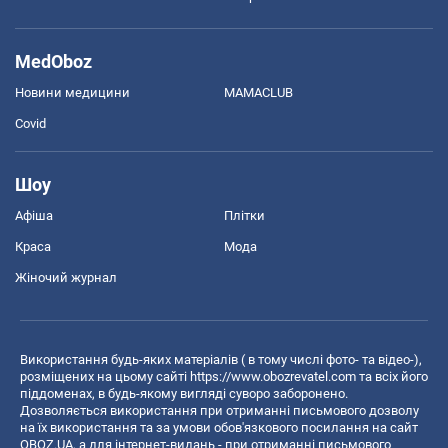
MedOboz
Новини медицини
MAMACLUB
Covid
Шоу
Афіша
Плітки
Краса
Мода
Жіночий журнал
Використання будь-яких матеріалів ( в тому числі фото- та відео-),
розміщених на цьому сайті
https://www.obozrevatel.com
та всіх його
піддоменах, в будь-якому вигляді суворо заборонено.
Дозволяється використання при отриманні письмового дозволу
на їх використання та за умови обов'язкового посилання на сайт
OBOZ.UA, а для інтернет-видань - при отриманні письмового