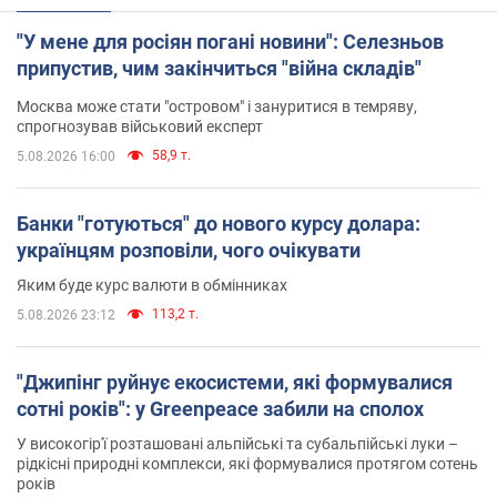
"У мене для росіян погані новини": Селезньов
припустив, чим закінчиться "війна складів"
Москва може стати "островом" і зануритися в темряву,
спрогнозував військовий експерт
58,9 т.
5.08.2026 16:00
Банки "готуються" до нового курсу долара:
українцям розповіли, чого очікувати
Яким буде курс валюти в обмінниках
113,2 т.
5.08.2026 23:12
"Джипінг руйнує екосистеми, які формувалися
сотні років": у Greenpeace забили на сполох
У високогір'ї розташовані альпійські та субальпійські луки –
рідкісні природні комплекси, які формувалися протягом сотень
років