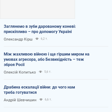
Заглянемо в зуби дарованому коневі:
прискіпливо – про допомогу Україні
Олександр Кірш
6,2 т.
Між жахливою війною і ще гіршим миром на
умовах агресора, або Безвихідність – теж
зброя Росії
Олексій Копитько
5,6 т.
Драбина ескалації війни: до чого нам
треба готуватися
Андрій Шевчишин
6,6 т.