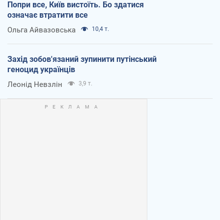
Попри все, Київ вистоїть. Бо здатися
означає втратити все
Ольга Айвазовська
10,4 т.
Захід зобов'язаний зупинити путінський
геноцид українців
Леонід Невзлін
3,9 т.