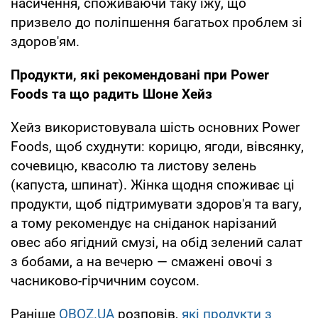
насичення, споживаючи таку їжу, що
призвело до поліпшення багатьох проблем зі
здоров'ям.
Продукти, які рекомендовані при Power
Foods та що радить Шоне Хейз
Хейз використовувала шість основних Power
Foods, щоб схуднути: корицю, ягоди, вівсянку,
сочевицю, квасолю та листову зелень
(капуста, шпинат). Жінка щодня споживає ці
продукти, щоб підтримувати здоров'я та вагу,
а тому рекомендує на сніданок нарізаний
овес або ягідний смузі, на обід зелений салат
з бобами, а на вечерю — смажені овочі з
часниково-гірчичним соусом.
Раніше
OBOZ.UA
розповів,
які продукти з