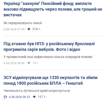
Українці "хакнули" Пенсійний фонд: виплати
масово підвищують через позови, але грошей не
вистачає
Як перераховують пенсії
27,6 т.
6.08.2026 07:00
Під атакою був НПЗ: у російському Ярославлі
прогриміла серія вибухів. Фото і відео
У промисловій зоні зафіксовано кілька осередків пожежі
1,6 т.
6.08.2026 06:49
ЗСУ відмінусували ще 1330 окупантів та збили
понад 1800 російських БПЛА – Генштаб
Чисельність путінської армії скорочується
15,7 т.
6.08.2026 06:32