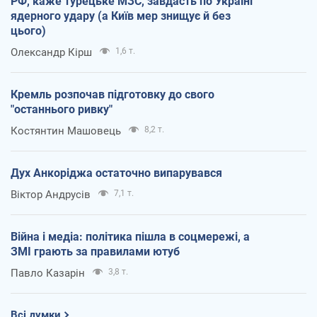
РФ, каже турецьке МЗС, завдасть по Україні
ядерного удару (а Київ мер знищує й без
цього)
Олександр Кірш
1,6 т.
Кремль розпочав підготовку до свого
"останнього ривку"
Костянтин Машовець
8,2 т.
Дух Анкоріджа остаточно випарувався
Віктор Андрусів
7,1 т.
Війна і медіа: політика пішла в соцмережі, а
ЗМІ грають за правилами ютуб
Павло Казарін
3,8 т.
Всі думки