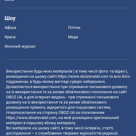
Шоу
Афіша
Плітки
Краса
Мода
Жіночий журнал
Використання будь-яких матеріалів ( в тому числі фото- та відео-),
розміщених на цьому сайті
https://www.obozrevatel.com
та всіх його
піддоменах, в будь-якому вигляді суворо заборонено.
Дозволяється використання при отриманні письмового дозволу
на їх використання та за умови обов'язкового посилання на сайт
OBOZ.UA, а для інтернет-видань - при отриманні письмового
дозволу на їх використання та за умови обов'язкового
розміщення прямого, відкритого для пошукових систем,
гіперпосилання на сторінку OBOZ.UA за посиланням
https://www.obozrevatel.com
, на якій розміщено оригінальний
матеріал в першому абзаці матеріалу.
Всі матеріали на цьому сайті, в тому числі інтерв’ю, статті,
дослідження – є службовими творами журналістів редакції,