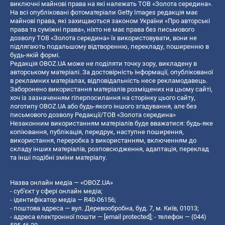
виключні майнові права на які належать ТОВ «Золота середина».
На всі опубліковані фотоматеріали Getty Images редакція має
майнові права, які захищаються законом України «Про авторські
права та суміжні права», ніхто не має права без письмового
дозволу ТОВ «Золота середина» їх використовувати, вони не
підлягають подальшому відтворенню, перекладу, поширенню в
будь-якій формі.
Редакція OBOZ.UA може не поділяти точку зору, викладену в
авторському матеріалі. За достовірність інформації, опублікованої
в рекламних матеріалах, відповідальність несе рекламодавець.
Заборонено використання матеріалів розміщених на цьому сайті,
хоч із зазначенням гіперпосилання на сторінку цього сайту,
логотипу OBOZ.UA або будь-якого іншого згадування, але без
письмового дозволу Редакції/ТОВ «Золота середина»
Незаконним використанням матеріалів буде вважатися: будь-яке
копiювання, публiкацiя, передрук, наступне поширення,
використання, переробка з використанням, включенням до
складу інших матеріалів, розповсюдження, адаптація, переклад
та інші подібні зміни матеріалу.
Назва онлайн медіа — «OBOZ.UA»
- суб'єкт у сфері онлайн медіа;
- ідентифікатор медіа — R40-06156;
- поштова адреса — вул. Деревообробна, буд. 7, м. Київ, 01013;
- адреса електронної пошти —
[email protected]
; - телефон — (044)