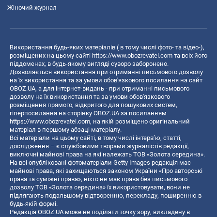
Жіночий журнал
Використання будь-яких матеріалів ( в тому числі фото- та відео-),
розміщених на цьому сайті
https://www.obozrevatel.com
та всіх його
піддоменах, в будь-якому вигляді суворо заборонено.
Дозволяється використання при отриманні письмового дозволу
на їх використання та за умови обов'язкового посилання на сайт
OBOZ.UA, а для інтернет-видань - при отриманні письмового
дозволу на їх використання та за умови обов'язкового
розміщення прямого, відкритого для пошукових систем,
гіперпосилання на сторінку OBOZ.UA за посиланням
https://www.obozrevatel.com
, на якій розміщено оригінальний
матеріал в першому абзаці матеріалу.
Всі матеріали на цьому сайті, в тому числі інтерв’ю, статті,
дослідження – є службовими творами журналістів редакції,
виключні майнові права на які належать ТОВ «Золота середина».
На всі опубліковані фотоматеріали Getty Images редакція має
майнові права, які захищаються законом України «Про авторські
права та суміжні права», ніхто не має права без письмового
дозволу ТОВ «Золота середина» їх використовувати, вони не
підлягають подальшому відтворенню, перекладу, поширенню в
будь-якій формі.
Редакція OBOZ.UA може не поділяти точку зору, викладену в