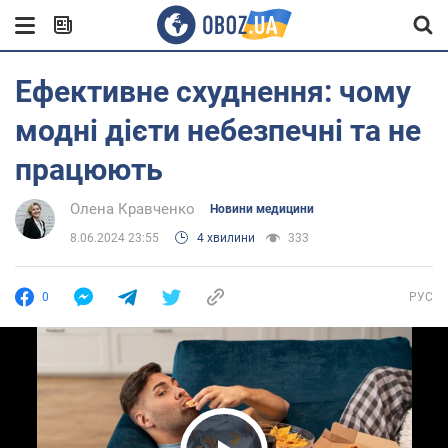
Ефективне схуднення: чому
модні дієти небезпечні та не
працюють
Олена Кравченко
Новини медицини
8.06.2024 23:55
4 хвилини
333
0
РУС