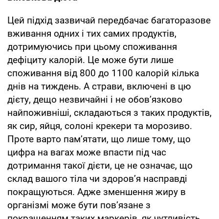
Цей підхід зазвичай передбачає багаторазове
вживання одних і тих самих продуктів,
дотримуючись при цьому споживання
дефіциту калорій. Це може бути лише
споживання від 800 до 1100 калорій кілька
днів на тиждень. А страви, включені в цю
дієту, дещо незвичайні і не обов’язково
найпоживніші, складаються з таких продуктів,
як сир, яйця, солоні крекери та морозиво.
Проте варто пам’ятати, що лише тому, що
цифра на вагах може впасти під час
дотримання такої дієти, це не означає, що
склад вашого тіла чи здоров’я насправді
покращуються. Адже зменшення жиру в
організмі може бути пов’язане з
покращенням таких маркерів, як чутливість