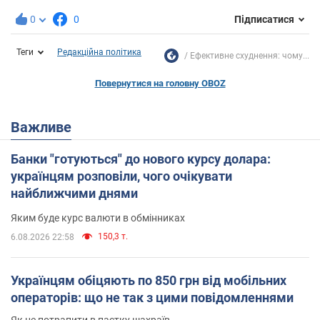
0
0
Підписатися
Теги
Редакційна політика
Ефективне схуднення: чому...
Повернутися на головну OBOZ
Важливе
Банки "готуються" до нового курсу долара:
українцям розповіли, чого очікувати
найближчими днями
Яким буде курс валюти в обмінниках
150,3 т.
6.08.2026 22:58
Українцям обіцяють по 850 грн від мобільних
операторів: що не так з цими повідомленнями
Як не потрапити в пастку шахраїв