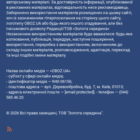
авторському матеріалі. За достовірність інформації, опублікованої
в рекламних матеріалах, відповідальність несе рекламодавець.
Заборонено використання матеріалів розміщених на цьому сайті,
хоч із зазначенням гіперпосилання на сторінку цього сайту,
логотипу OBOZ.UA або будь-якого іншого згадування, але без
письмового дозволу Редакції/ТОВ «Золота середина»
Незаконним використанням матеріалів буде вважатися: будь-яке
копiювання, публiкацiя, передрук, наступне поширення,
використання, переробка з використанням, включенням до
складу інших матеріалів, розповсюдження, адаптація, переклад
та інші подібні зміни матеріалу.
Назва онлайн медіа — «OBOZ.UA»
- суб'єкт у сфері онлайн медіа;
- ідентифікатор медіа — R40-06156;
- поштова адреса — вул. Деревообробна, буд. 7, м. Київ, 01013;
- адреса електронної пошти —
[email protected]
; - телефон — (044)
585 46 20
© 2026 Всі права захищені, ТОВ "Золота середина".