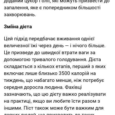
доданий цукор і олії, які можуть призвести до
запалення, яке є попередником більшості
захворювань.
Зміїна дієта
Цей підхід передбачає вживання однієї
величезної їжі через день — і нічого більше.
Це призведе до швидкої втрати ваги за
допомогою тривалого голодування. Дієта
складається з кількох етапів, перший з яких
включає лише близько 3500 калорій на
тиждень, що набагато менше, ніж потребує
середня доросла людина. Фахівці
зазначають, що цю дієту важко реалізувати
на практиці, якщо ви любите їсти разом з
іншими. Піст також може бути важким для
деяких людей, що призводить до таких