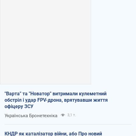
"Варта" та "Новатор" витримали кулеметний
обстріл і удар FPV-дрона, врятувавши життя
офіцеру ЗСУ
Українська Бронетехніка
3,1 т.
КНДР як каталізатор війни, або Про новий