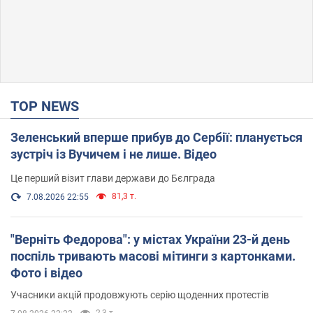
TOP NEWS
Зеленський вперше прибув до Сербії: планується
зустріч із Вучичем і не лише. Відео
Це перший візит глави держави до Бєлграда
81,3 т.
7.08.2026 22:55
"Верніть Федорова": у містах України 23-й день
поспіль тривають масові мітинги з картонками.
Фото і відео
Учасники акцій продовжують серію щоденних протестів
2,3 т.