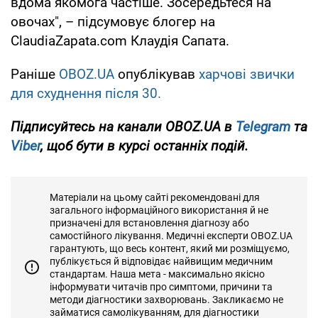
вдома якомога частіше. Зосередьтеся на
овочах", – підсумовує блогер на
ClaudiaZapata.com Клаудія Сапата.
Раніше
OBOZ.UA
опублікував
харчові звички
для схуднення після 30.
Підписуйтесь на канали OBOZ.UA в
Telegram
та
Viber
, щоб бути в курсі останніх подій.
Матеріали на цьому сайті рекомендовані для
загального інформаційного використання й не
призначені для встановлення діагнозу або
самостійного лікування. Медичні експерти OBOZ.UA
гарантують, що весь контент, який ми розміщуємо,
публікується й відповідає найвищим медичним
стандартам. Наша мета - максимально якісно
інформувати читачів про симптоми, причини та
методи діагностики захворювань. Закликаємо не
займатися самолікуванням, для діагностики