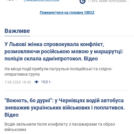
Геть зайві кілограми:...
Повернутися на головну OBOZ
Важливе
У Львові жінка спровокувала конфлікт,
розмовляючи російською мовою у маршрутці:
поліція склала адмінпротокол. Відео
На місце події прибули патрульні поліцейські та слідчо-
оперативна група
10,0 т.
7.08.2026 18:40
"Воюють, бо дурні": у Чернівцях водій автобуса
зневажив українських військових і поплатився.
Відео
Водія звільнили після конфлікту з пасажирами та образ
військових