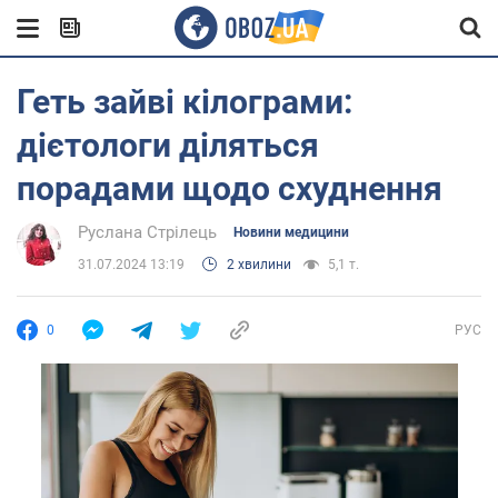
Геть зайві кілограми:
дієтологи діляться
порадами щодо схуднення
Руслана Стрілець
Новини медицини
31.07.2024 13:19
2 хвилини
5,1 т.
0
РУС