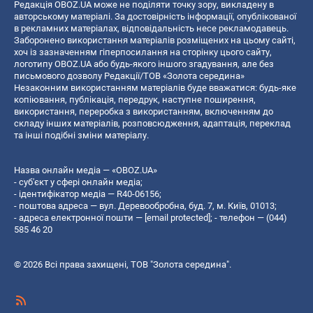
Редакція OBOZ.UA може не поділяти точку зору, викладену в
авторському матеріалі. За достовірність інформації, опублікованої
в рекламних матеріалах, відповідальність несе рекламодавець.
Заборонено використання матеріалів розміщених на цьому сайті,
хоч із зазначенням гіперпосилання на сторінку цього сайту,
логотипу OBOZ.UA або будь-якого іншого згадування, але без
письмового дозволу Редакції/ТОВ «Золота середина»
Незаконним використанням матеріалів буде вважатися: будь-яке
копiювання, публiкацiя, передрук, наступне поширення,
використання, переробка з використанням, включенням до
складу інших матеріалів, розповсюдження, адаптація, переклад
та інші подібні зміни матеріалу.
Назва онлайн медіа — «OBOZ.UA»
- суб'єкт у сфері онлайн медіа;
- ідентифікатор медіа — R40-06156;
- поштова адреса — вул. Деревообробна, буд. 7, м. Київ, 01013;
- адреса електронної пошти —
[email protected]
; - телефон — (044)
585 46 20
© 2026 Всі права захищені, ТОВ "Золота середина".