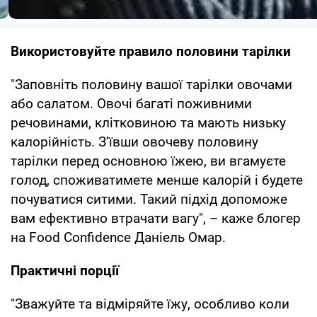
Використовуйте правило половини тарілки
"Заповніть половину вашої тарілки овочами
або салатом. Овочі багаті поживними
речовинами, клітковиною та мають низьку
калорійність. З’ївши овочеву половину
тарілки перед основною їжею, ви вгамуєте
голод, споживатимете менше калорій і будете
почуватися ситими. Такий підхід допоможе
вам ефективно втрачати вагу", – каже блогер
на Food Confidence Даніель Омар.
Практичні порції
"Зважуйте та відміряйте їжу, особливо коли