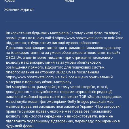
Краса
Мода
Жіночий журнал
Використання будь-яких матеріалів ( в тому числі фото- та відео-),
розміщених на цьому сайті
https://www.obozrevatel.com
та всіх його
піддоменах, в будь-якому вигляді суворо заборонено.
Дозволяється використання при отриманні письмового дозволу
на їх використання та за умови обов'язкового посилання на сайт
OBOZ.UA, а для інтернет-видань - при отриманні письмового
дозволу на їх використання та за умови обов'язкового
розміщення прямого, відкритого для пошукових систем,
гіперпосилання на сторінку OBOZ.UA за посиланням
https://www.obozrevatel.com
, на якій розміщено оригінальний
матеріал в першому абзаці матеріалу.
Всі матеріали на цьому сайті, в тому числі інтерв’ю, статті,
дослідження – є службовими творами журналістів редакції,
виключні майнові права на які належать ТОВ «Золота середина».
На всі опубліковані фотоматеріали Getty Images редакція має
майнові права, які захищаються законом України «Про авторські
права та суміжні права», ніхто не має права без письмового
дозволу ТОВ «Золота середина» їх використовувати, вони не
підлягають подальшому відтворенню, перекладу, поширенню в
будь-якій формі.