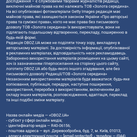
дослідження – є службовими творами журналістів редакції,
виключні майнові права на які належать ТОВ «Золота середина».
На всі опубліковані фотоматеріали Getty Images редакція має
майнові права, які захищаються законом України «Про авторські
права та суміжні права», ніхто не має права без письмового
дозволу ТОВ «Золота середина» їх використовувати, вони не
підлягають подальшому відтворенню, перекладу, поширенню в
будь-якій формі.
Редакція OBOZ.UA може не поділяти точку зору, викладену в
авторському матеріалі. За достовірність інформації, опублікованої
в рекламних матеріалах, відповідальність несе рекламодавець.
Заборонено використання матеріалів розміщених на цьому сайті,
хоч із зазначенням гіперпосилання на сторінку цього сайту,
логотипу OBOZ.UA або будь-якого іншого згадування, але без
письмового дозволу Редакції/ТОВ «Золота середина»
Незаконним використанням матеріалів буде вважатися: будь-яке
копiювання, публiкацiя, передрук, наступне поширення,
використання, переробка з використанням, включенням до
складу інших матеріалів, розповсюдження, адаптація, переклад
та інші подібні зміни матеріалу.
Назва онлайн медіа — «OBOZ.UA»
- суб'єкт у сфері онлайн медіа;
- ідентифікатор медіа — R40-06156;
- поштова адреса — вул. Деревообробна, буд. 7, м. Київ, 01013;
- адреса електронної пошти —
[email protected]
; - телефон — (044)