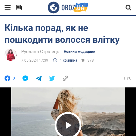
Кілька порад, як не
пошкодити волосся влітку
Руслана Стрілець
Новини медицини
7.05.2024 17:39
1 хвилина
378
0
РУС