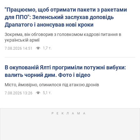
"Працюємо, щоб отримати пакети з ракетами
для ППО": Зеленський заслухав доповідь
Драпатого і анонсував нові кроки
Зокрема, він обговорив з головкомом кадрові питання в
українській армії
1,7 т.
7.08.2026 14:51
В окупованій Ялті прогриміли потужні вибухи:
валить чорний дим. Фото і відео
Місто, ймовірно, опинилося під атакою дронів
5,1 т.
7.08.2026 13:26