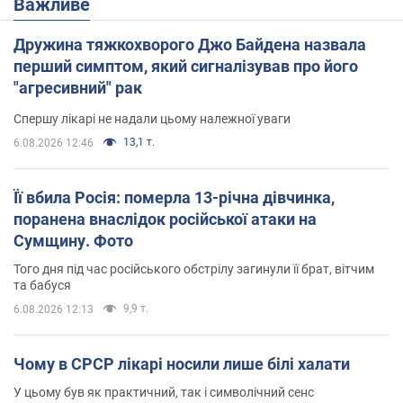
Важливе
Дружина тяжкохворого Джо Байдена назвала
перший симптом, який сигналізував про його
"агресивний" рак
Спершу лікарі не надали цьому належної уваги
13,1 т.
6.08.2026 12:46
Її вбила Росія: померла 13-річна дівчинка,
поранена внаслідок російської атаки на
Сумщину. Фото
Того дня під час російського обстрілу загинули її брат, вітчим
та бабуся
9,9 т.
6.08.2026 12:13
Чому в СРСР лікарі носили лише білі халати
У цьому був як практичний, так і символічний сенс