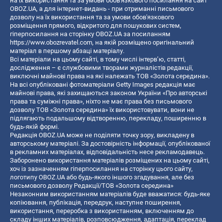
на їх використання та за умови обов'язкового посилання на сайт
OBOZ.UA, а для інтернет-видань - при отриманні письмового
дозволу на їх використання та за умови обов'язкового
розміщення прямого, відкритого для пошукових систем,
гіперпосилання на сторінку OBOZ.UA за посиланням
https://www.obozrevatel.com
, на якій розміщено оригінальний
матеріал в першому абзаці матеріалу.
Всі матеріали на цьому сайті, в тому числі інтерв’ю, статті,
дослідження – є службовими творами журналістів редакції,
виключні майнові права на які належать ТОВ «Золота середина».
На всі опубліковані фотоматеріали Getty Images редакція має
майнові права, які захищаються законом України «Про авторські
права та суміжні права», ніхто не має права без письмового
дозволу ТОВ «Золота середина» їх використовувати, вони не
підлягають подальшому відтворенню, перекладу, поширенню в
будь-якій формі.
Редакція OBOZ.UA може не поділяти точку зору, викладену в
авторському матеріалі. За достовірність інформації, опублікованої
в рекламних матеріалах, відповідальність несе рекламодавець.
Заборонено використання матеріалів розміщених на цьому сайті,
хоч із зазначенням гіперпосилання на сторінку цього сайту,
логотипу OBOZ.UA або будь-якого іншого згадування, але без
письмового дозволу Редакції/ТОВ «Золота середина»
Незаконним використанням матеріалів буде вважатися: будь-яке
копiювання, публiкацiя, передрук, наступне поширення,
використання, переробка з використанням, включенням до
складу інших матеріалів, розповсюдження, адаптація, переклад