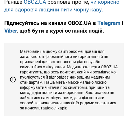
Раніше
OBOZ.UA
розповів про те,
чи корисно
для здоровʼя людини пити чорну каву.
Підписуйтесь на канали OBOZ.UA в
Telegram
і
Viber
, щоб бути в курсі останніх подій.
Матеріали на цьому сайті рекомендовані для
загального інформаційного використання й не
призначені для встановлення діагнозу або
самостійного лікування. Медичні експерти OBOZ.UA
гарантують, що весь контент, який ми розміщуємо,
публікується й відповідає найвищим медичним
стандартам. Наша мета - максимально якісно
інформувати читачів про симптоми, причини та
методи діагностики захворювань. Закликаємо не
займатися самолікуванням, для діагностики
хвороб та визначення шляхів їх радимо звертатися
за консультацією лікарів.