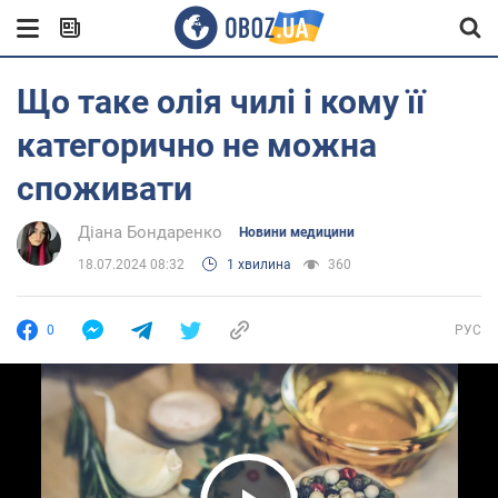
Що таке олія чилі і кому її
категорично не можна
споживати
Діана Бондаренко
Новини медицини
18.07.2024 08:32
1 хвилина
360
0
РУС