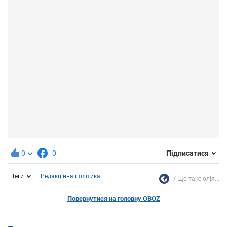
0
0
Підписатися
Теги
Редакційна політика
Що таке олія...
Повернутися на головну OBOZ