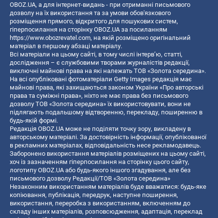
OBOZ.UA, а для інтернет-видань - при отриманні письмового
дозволу на їх використання та за умови обов'язкового
розміщення прямого, відкритого для пошукових систем,
гіперпосилання на сторінку OBOZ.UA за посиланням
https://www.obozrevatel.com
, на якій розміщено оригінальний
матеріал в першому абзаці матеріалу.
Всі матеріали на цьому сайті, в тому числі інтерв’ю, статті,
дослідження – є службовими творами журналістів редакції,
виключні майнові права на які належать ТОВ «Золота середина».
На всі опубліковані фотоматеріали Getty Images редакція має
майнові права, які захищаються законом України «Про авторські
права та суміжні права», ніхто не має права без письмового
дозволу ТОВ «Золота середина» їх використовувати, вони не
підлягають подальшому відтворенню, перекладу, поширенню в
будь-якій формі.
Редакція OBOZ.UA може не поділяти точку зору, викладену в
авторському матеріалі. За достовірність інформації, опублікованої
в рекламних матеріалах, відповідальність несе рекламодавець.
Заборонено використання матеріалів розміщених на цьому сайті,
хоч із зазначенням гіперпосилання на сторінку цього сайту,
логотипу OBOZ.UA або будь-якого іншого згадування, але без
письмового дозволу Редакції/ТОВ «Золота середина»
Незаконним використанням матеріалів буде вважатися: будь-яке
копiювання, публiкацiя, передрук, наступне поширення,
використання, переробка з використанням, включенням до
складу інших матеріалів, розповсюдження, адаптація, переклад