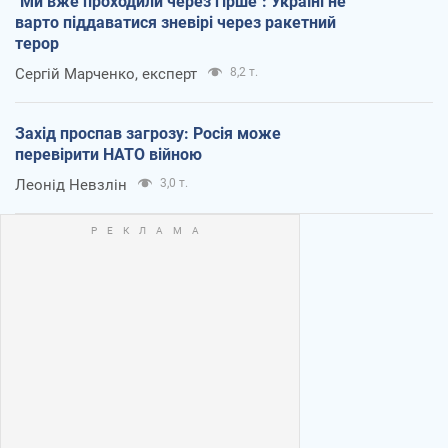
"Ми вже проходили через гірше": Україні не
варто піддаватися зневірі через ракетний
терор
Сергій Марченко, експерт
8,2 т.
Захід проспав загрозу: Росія може
перевірити НАТО війною
Леонід Невзлін
3,0 т.