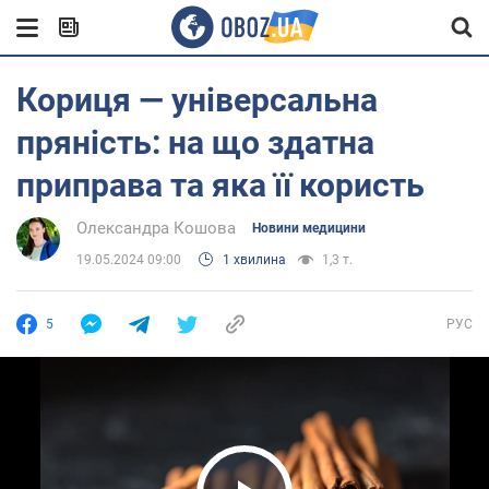
Кориця — універсальна
пряність: на що здатна
приправа та яка її користь
Олександра Кошова
Новини медицини
19.05.2024 09:00
1 хвилина
1,3 т.
5
РУС