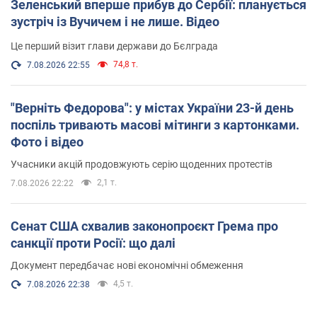
Зеленський вперше прибув до Сербії: планується
зустріч із Вучичем і не лише. Відео
Це перший візит глави держави до Бєлграда
74,8 т.
7.08.2026 22:55
"Верніть Федорова": у містах України 23-й день
поспіль тривають масові мітинги з картонками.
Фото і відео
Учасники акцій продовжують серію щоденних протестів
2,1 т.
7.08.2026 22:22
Сенат США схвалив законопроєкт Грема про
санкції проти Росії: що далі
Документ передбачає нові економічні обмеження
4,5 т.
7.08.2026 22:38