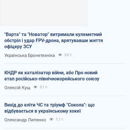
"Варта" та "Новатор" витримали кулеметний
обстріл і удар FPV-дрона, врятувавши життя
офіцеру ЗСУ
Українська Бронетехніка
3,0 т.
КНДР як каталізатор війни, або Про новий
етап російсько-північнокорейського союзу
Олексій Кущ
3,1 т.
Вихід до еліти ЧС та тріумф "Сокола": що
відбувається в українському хокеї
Олександр Липенко
1,1 т.