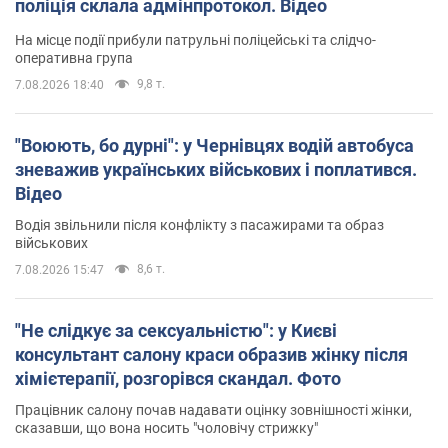
поліція склала адмінпротокол. Відео
На місце події прибули патрульні поліцейські та слідчо-
оперативна група
9,8 т.
7.08.2026 18:40
"Воюють, бо дурні": у Чернівцях водій автобуса
зневажив українських військових і поплатився.
Відео
Водія звільнили після конфлікту з пасажирами та образ
військових
8,6 т.
7.08.2026 15:47
"Не слідкує за сексуальністю": у Києві
консультант салону краси образив жінку після
хімієтерапії, розгорівся скандал. Фото
Працівник салону почав надавати оцінку зовнішності жінки,
сказавши, що вона носить "чоловічу стрижку"