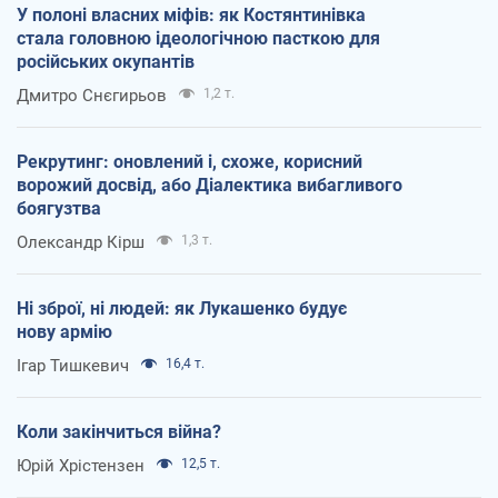
У полоні власних міфів: як Костянтинівка
стала головною ідеологічною пасткою для
російських окупантів
Дмитро Снєгирьов
1,2 т.
Рекрутинг: оновлений і, схоже, корисний
ворожий досвід, або Діалектика вибагливого
боягузтва
Олександр Кірш
1,3 т.
Ні зброї, ні людей: як Лукашенко будує
нову армію
Ігар Тишкевич
16,4 т.
Коли закінчиться війна?
Юрій Хрістензен
12,5 т.