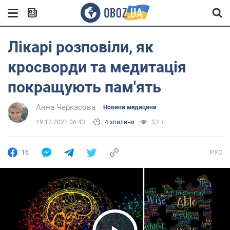
Лікарі розповіли, як
кросворди та медитація
покращують пам'ять
Анна Черкасова
Новини медицини
19.12.2021 06:43
4 хвилини
3,1 т.
16
РУС