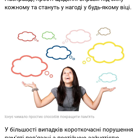
кожному та стануть у нагоді у будь-якому віці.
У більшості випадків короткочасні порушення
пам’яті пов’язані з постійною зайнятістю,