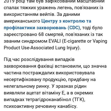
2019 році там був зафіксований масштабний
спалах тяжких уражень легень, пов'язаних із
використанням вейпів. За даними
американського
Центру з контролю та
профілактики захворювань (CDC)
, тоді було
зареєстровано 68 смертей, пов'язаних із так
званим синдромом EVALI (E-cigarette or Vaping
Product Use-Associated Lung Injury).
Під час розслідування випадків
захворювання фахівці встановили, що значна
частина постраждалих використовувала
несертифіковану продукцію, придбану на
нелегальному ринку. У зразках рідин
виявляли ацетат вітаміну Е, а в окремих
випадках тетрагідроканабінол (ТГК),
психоактивну речовину канабісу.