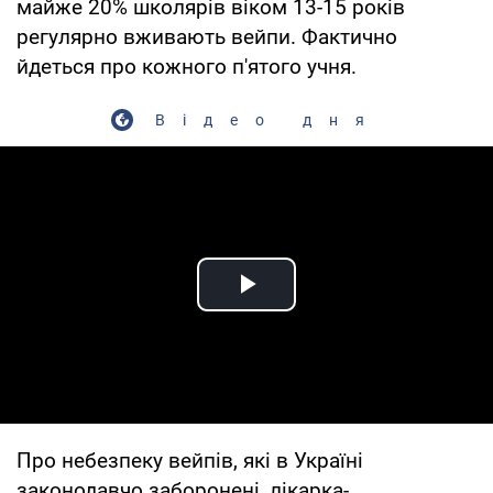
майже 20% школярів віком 13-15 років
регулярно вживають вейпи. Фактично
йдеться про кожного п'ятого учня.
Відео дня
Play Video
Про небезпеку вейпів, які в Україні
законодавчо заборонені, лікарка-