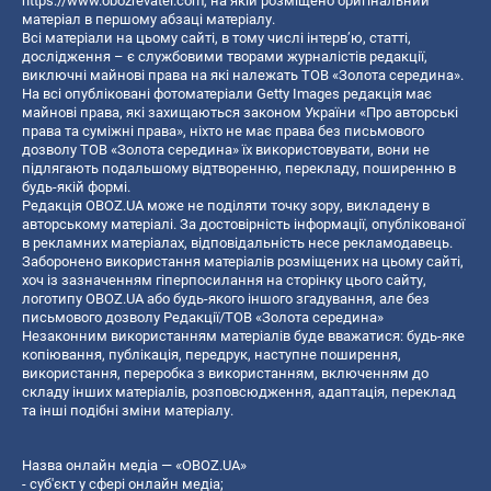
https://www.obozrevatel.com
, на якій розміщено оригінальний
матеріал в першому абзаці матеріалу.
Всі матеріали на цьому сайті, в тому числі інтерв’ю, статті,
дослідження – є службовими творами журналістів редакції,
виключні майнові права на які належать ТОВ «Золота середина».
На всі опубліковані фотоматеріали Getty Images редакція має
майнові права, які захищаються законом України «Про авторські
права та суміжні права», ніхто не має права без письмового
дозволу ТОВ «Золота середина» їх використовувати, вони не
підлягають подальшому відтворенню, перекладу, поширенню в
будь-якій формі.
Редакція OBOZ.UA може не поділяти точку зору, викладену в
авторському матеріалі. За достовірність інформації, опублікованої
в рекламних матеріалах, відповідальність несе рекламодавець.
Заборонено використання матеріалів розміщених на цьому сайті,
хоч із зазначенням гіперпосилання на сторінку цього сайту,
логотипу OBOZ.UA або будь-якого іншого згадування, але без
письмового дозволу Редакції/ТОВ «Золота середина»
Незаконним використанням матеріалів буде вважатися: будь-яке
копiювання, публiкацiя, передрук, наступне поширення,
використання, переробка з використанням, включенням до
складу інших матеріалів, розповсюдження, адаптація, переклад
та інші подібні зміни матеріалу.
Назва онлайн медіа — «OBOZ.UA»
- суб'єкт у сфері онлайн медіа;