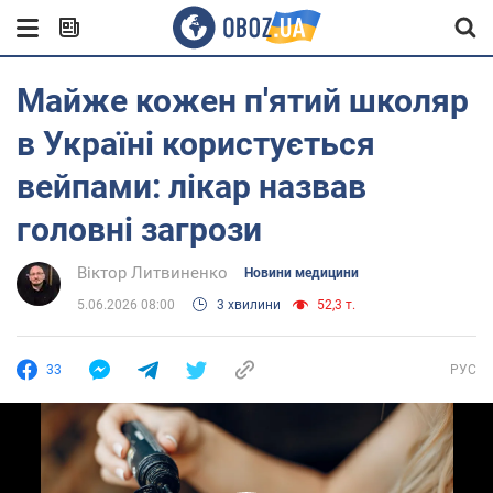
Майже кожен п'ятий школяр
в Україні користується
вейпами: лікар назвав
головні загрози
Віктор Литвиненко
Новини медицини
5.06.2026 08:00
3 хвилини
52,3 т.
33
РУС