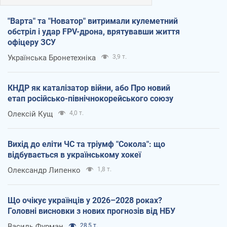
"Варта" та "Новатор" витримали кулеметний
обстріл і удар FPV-дрона, врятувавши життя
офіцеру ЗСУ
Українська Бронетехніка
3,9 т.
КНДР як каталізатор війни, або Про новий
етап російсько-північнокорейського союзу
Олексій Кущ
4,0 т.
Вихід до еліти ЧС та тріумф "Сокола": що
відбувається в українському хокеї
Олександр Липенко
1,8 т.
Що очікує українців у 2026–2028 роках?
Головні висновки з нових прогнозів від НБУ
Василь Фурман
28,5 т.