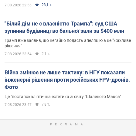
23,1 т.
7.08.2026 22:56
"Білий дім не є власністю Трампа": суд США
зупинив будівництво бальної зали за $400 млн
Трамп вже заявив, що негайно подасть апеляцію а це "жахливе
рішення"
2,1 т.
7.08.2026 23:54
Війна змінює не лише тактику: в НГУ показали
інженерні рішення проти російських FPV-дронів.
Фото
Це "постапокаліптична естетика зі світу "Шаленого Макса"
7,8 т.
7.08.2026 23:47