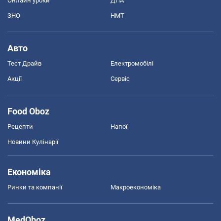
Онлайн уроки
ДПА
ЗНО
НМТ
Авто
Тест Драйв
Електромобілі
Акції
Сервіс
Food Oboz
Рецепти
Напої
Новини Кулінарії
Економіка
Ринки та компанії
Макроекономіка
MedOboz