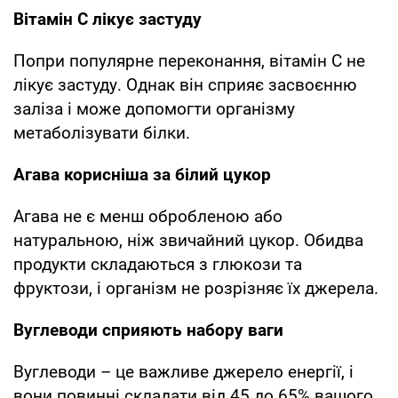
Вітамін С лікує застуду
Попри популярне переконання, вітамін С не
лікує застуду. Однак він сприяє засвоєнню
заліза і може допомогти організму
метаболізувати білки.
Агава корисніша за білий цукор
Агава не є менш обробленою або
натуральною, ніж звичайний цукор. Обидва
продукти складаються з глюкози та
фруктози, і організм не розрізняє їх джерела.
Вуглеводи сприяють набору ваги
Вуглеводи – це важливе джерело енергії, і
вони повинні складати від 45 до 65% вашого