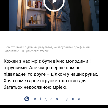
Play Video
Кожен з нас мріє бути вічно молодими і
стрункими. Але якщо перше нам не
підвладне, то друге – цілком у наших руках.
Хоча саме гарне струнке тіло стає для
багатьох недосяжною мрією.
Відео дня