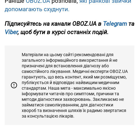
Раніше
OBOZ.UA
розповів,
які ранкові звички
допомагають схуднути.
Підписуйтесь на канали OBOZ.UA в
Telegram
та
Viber
, щоб бути в курсі останніх подій.
Матеріали на цьому сайті рекомендовані для
загального інформаційного використання й не
призначені для встановлення діагнозу або
самостійного лікування. Медичні експерти OBOZ.UA
гарантують, що весь контент, який ми розміщуємо,
публікується й відповідає найвищим медичним
стандартам. Наша мета - максимально якісно
інформувати читачів про симптоми, причини та
методи діагностики захворювань. Закликаємо не
займатися самолікуванням, для діагностики
хвороб та визначення шляхів їх радимо звертатися
за консультацією лікарів.