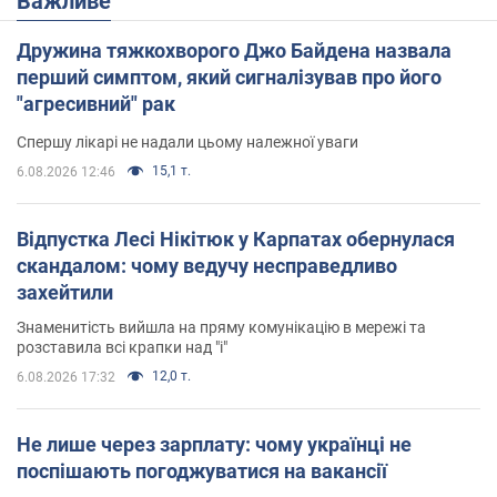
Важливе
Дружина тяжкохворого Джо Байдена назвала
перший симптом, який сигналізував про його
"агресивний" рак
Спершу лікарі не надали цьому належної уваги
15,1 т.
6.08.2026 12:46
Відпустка Лесі Нікітюк у Карпатах обернулася
скандалом: чому ведучу несправедливо
захейтили
Знаменитість вийшла на пряму комунікацію в мережі та
розставила всі крапки над "і"
12,0 т.
6.08.2026 17:32
Не лише через зарплату: чому українці не
поспішають погоджуватися на вакансії