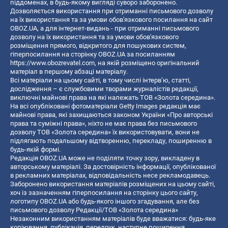
піддоменах, в будь-якому вигляді суворо заборонено.
Дозволяється використання при отриманні письмового дозволу
на їх використання та за умови обов'язкового посилання на сайт
OBOZ.UA, а для інтернет-видань - при отриманні письмового
дозволу на їх використання та за умови обов'язкового
розміщення прямого, відкритого для пошукових систем,
гіперпосилання на сторінку OBOZ.UA за посиланням
https://www.obozrevatel.com
, на якій розміщено оригінальний
матеріал в першому абзаці матеріалу.
Всі матеріали на цьому сайті, в тому числі інтерв’ю, статті,
дослідження – є службовими творами журналістів редакції,
виключні майнові права на які належать ТОВ «Золота середина».
На всі опубліковані фотоматеріали Getty Images редакція має
майнові права, які захищаються законом України «Про авторські
права та суміжні права», ніхто не має права без письмового
дозволу ТОВ «Золота середина» їх використовувати, вони не
підлягають подальшому відтворенню, перекладу, поширенню в
будь-якій формі.
Редакція OBOZ.UA може не поділяти точку зору, викладену в
авторському матеріалі. За достовірність інформації, опублікованої
в рекламних матеріалах, відповідальність несе рекламодавець.
Заборонено використання матеріалів розміщених на цьому сайті,
хоч із зазначенням гіперпосилання на сторінку цього сайту,
логотипу OBOZ.UA або будь-якого іншого згадування, але без
письмового дозволу Редакції/ТОВ «Золота середина»
Незаконним використанням матеріалів буде вважатися: будь-яке
копiювання, публiкацiя, передрук, наступне поширення,