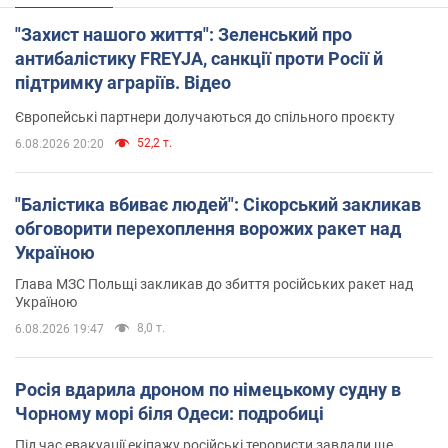
"Захист нашого життя": Зеленський про
антибалістику FREYJA, санкції проти Росії й
підтримку аграріїв. Відео
Європейські партнери долучаються до спільного проєкту
52,2 т.
6.08.2026 20:20
"Балістика вбиває людей": Сікорський закликав
обговорити перехоплення ворожих ракет над
Україною
Глава МЗС Польщі закликав до збиття російських ракет над
Україною
8,0 т.
6.08.2026 19:47
Росія вдарила дроном по німецькому судну в
Чорному морі біля Одеси: подробиці
Під час евакуації екіпажу російські терористи завдали ще