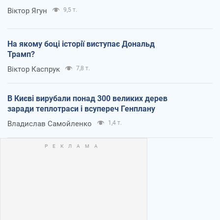
Віктор Ягун
9,5 т.
На якому боці історії виступає Дональд
Трамп?
Віктор Каспрук
7,8 т.
В Києві вирубали понад 300 великих дерев
заради теплотраси і всупереч Генплану
Владислав Самойленко
1,4 т.