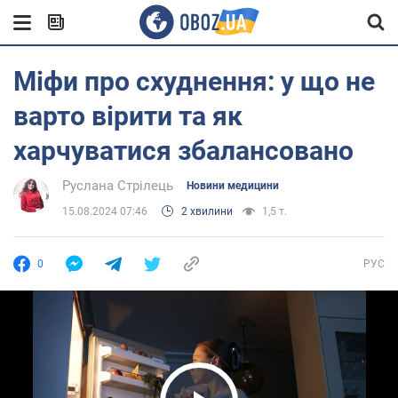
Міфи про схуднення: у що не
варто вірити та як
харчуватися збалансовано
Руслана Стрілець
Новини медицини
15.08.2024 07:46
2 хвилини
1,5 т.
0
РУС