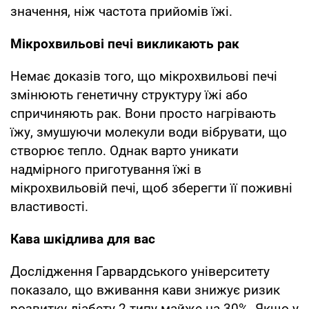
значення, ніж частота прийомів їжі.
Мікрохвильові печі викликають рак
Немає доказів того, що мікрохвильові печі
змінюють генетичну структуру їжі або
спричиняють рак. Вони просто нагрівають
їжу, змушуючи молекули води вібрувати, що
створює тепло. Однак варто уникати
надмірного приготування їжі в
мікрохвильовій печі, щоб зберегти її поживні
властивості.
Кава шкідлива для вас
Дослідження Гарвардського університету
показало, що вживання кави знижує ризик
розвитку діабету 2 типу майже на 30%. Якщо у