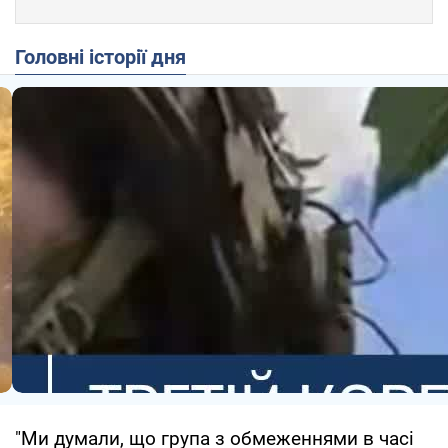
Головні історії дня
"Ми думали, що група з обмеженнями в часі