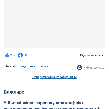
3
0
Підписатися
Теги
Редакційна політика
Не лише час...
Повернутися на головну OBOZ
Важливе
У Львові жінка спровокувала конфлікт,
розмовляючи російською мовою у маршрутці: