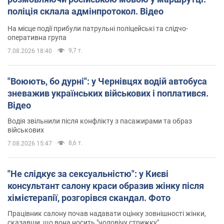
поліція склала адмінпротокол. Відео
На місце події прибули патрульні поліцейські та слідчо-
оперативна група
9,7 т.
7.08.2026 18:40
"Воюють, бо дурні": у Чернівцях водій автобуса
зневажив українських військових і поплатився.
Відео
Водія звільнили після конфлікту з пасажирами та образ
військових
8,6 т.
7.08.2026 15:47
"Не слідкує за сексуальністю": у Києві
консультант салону краси образив жінку після
хімієтерапії, розгорівся скандал. Фото
Працівник салону почав надавати оцінку зовнішності жінки,
сказавши, що вона носить "чоловічу стрижку"