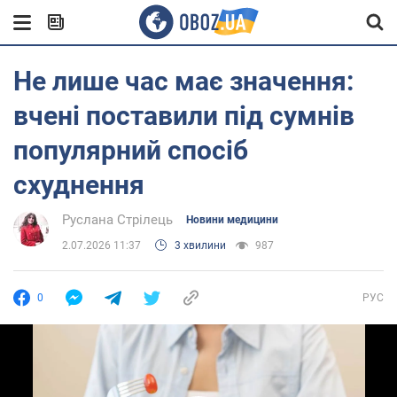
Не лише час має значення:
вчені поставили під сумнів
популярний спосіб
схуднення
Руслана Стрілець
Новини медицини
2.07.2026 11:37
3 хвилини
987
0
РУС