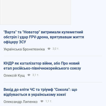
"Варта" та "Новатор" витримали кулеметний
обстріл і удар FPV-дрона, врятувавши життя
офіцеру ЗСУ
Українська Бронетехніка
3,0 т.
КНДР як каталізатор війни, або Про новий
етап російсько-північнокорейського союзу
Олексій Кущ
3,1 т.
Вихід до еліти ЧС та тріумф "Сокола": що
відбувається в українському хокеї
Олександр Липенко
1,1 т.