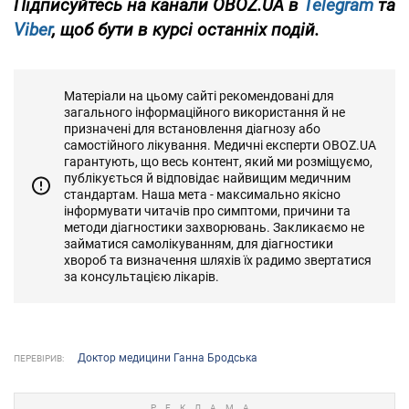
Підписуйтесь на канали OBOZ.UA в
Telegram
та
Viber
, щоб бути в курсі останніх подій.
Матеріали на цьому сайті рекомендовані для
загального інформаційного використання й не
призначені для встановлення діагнозу або
самостійного лікування. Медичні експерти OBOZ.UA
гарантують, що весь контент, який ми розміщуємо,
публікується й відповідає найвищим медичним
стандартам. Наша мета - максимально якісно
інформувати читачів про симптоми, причини та
методи діагностики захворювань. Закликаємо не
займатися самолікуванням, для діагностики
хвороб та визначення шляхів їх радимо звертатися
за консультацією лікарів.
Доктор медицини Ганна Бродська
ПЕРЕВІРИВ: