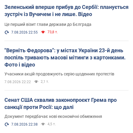
Зеленський вперше прибув до Сербії: планується
зустріч із Вучичем і не лише. Відео
Це перший візит глави держави до Бєлграда
73,8 т.
7.08.2026 22:55
"Верніть Федорова": у містах України 23-й день
поспіль тривають масові мітинги з картонками.
Фото і відео
Учасники акцій продовжують серію щоденних протестів
2,1 т.
7.08.2026 22:22
Сенат США схвалив законопроєкт Грема про
санкції проти Росії: що далі
Документ передбачає нові економічні обмеження
4,5 т.
7.08.2026 22:38