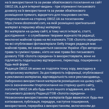
на їх використання та за умови обов'язкового посилання на сайт
OBOZ.UA, а для інтернет-видань - при отриманні письмового
дозволу на їх використання та за умови обов'язкового
розміщення прямого, відкритого для пошукових систем,
гіперпосилання на сторінку OBOZ.UA за посиланням
https://www.obozrevatel.com
, на якій розміщено оригінальний
матеріал в першому абзаці матеріалу.
Всі матеріали на цьому сайті, в тому числі інтерв’ю, статті,
дослідження – є службовими творами журналістів редакції,
виключні майнові права на які належать ТОВ «Золота середина».
На всі опубліковані фотоматеріали Getty Images редакція має
майнові права, які захищаються законом України «Про авторські
права та суміжні права», ніхто не має права без письмового
дозволу ТОВ «Золота середина» їх використовувати, вони не
підлягають подальшому відтворенню, перекладу, поширенню в
будь-якій формі.
Редакція OBOZ.UA може не поділяти точку зору, викладену в
авторському матеріалі. За достовірність інформації, опублікованої
в рекламних матеріалах, відповідальність несе рекламодавець.
Заборонено використання матеріалів розміщених на цьому сайті,
хоч із зазначенням гіперпосилання на сторінку цього сайту,
логотипу OBOZ.UA або будь-якого іншого згадування, але без
письмового дозволу Редакції/ТОВ «Золота середина»
Незаконним використанням матеріалів буде вважатися: будь-яке
копiювання, публiкацiя, передрук, наступне поширення,
використання, переробка з використанням, включенням до