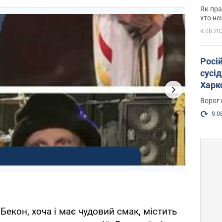
де п
Як пра
хто не
9.08.20
Росі
сусід
Харко
пост
Ворог 
9.0
"Бекон, хоча і має чудовий смак, містить