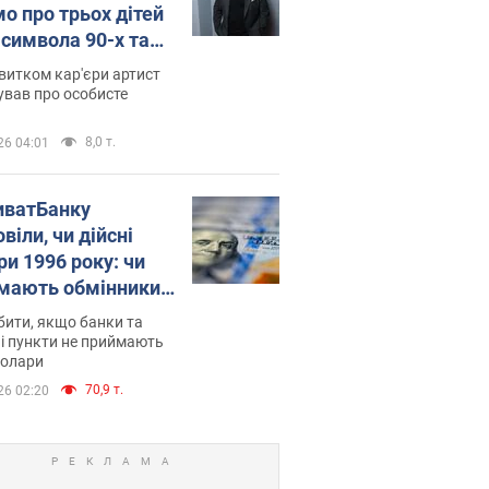
мо про трьох дітей
-символа 90-х та
 вигляд вони
витком кар'єри артист
ть
ував про особисте
8,0 т.
26 04:01
иватБанку
віли, чи дійсні
ри 1996 року: чи
мають обмінники
анки такі купюри
ити, якщо банки та
і пункти не приймають
долари
70,9 т.
26 02:20