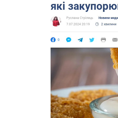
які закупорю
Руслана Стрілець
Новини мед
7.07.2024 20:19
2 хвилини
0