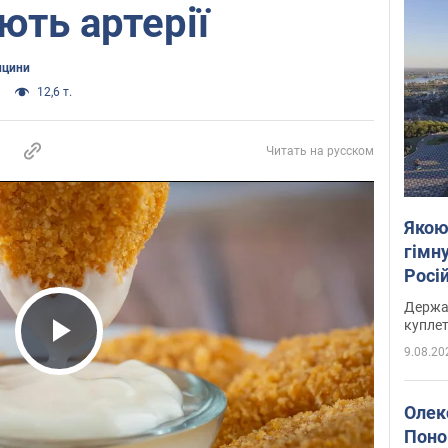
ють артерії
ицини
12,6 т.
Читать на русском
Якою
гімну
Росій
розп
Держа
куплет
9.08.20
Play Video
Олек
Поно