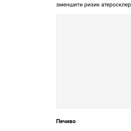
зменшити ризик атеросклеро
Печиво