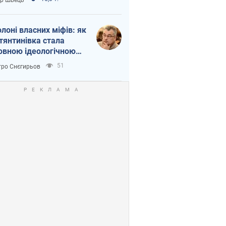
олоні власних міфів: як
тянтинівка стала
овною ідеологічною
ткою для російських
51
ро Снєгирьов
пантів