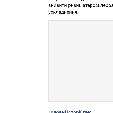
знизити ризик атеросклероз
ускладнення.
Головні історії дня