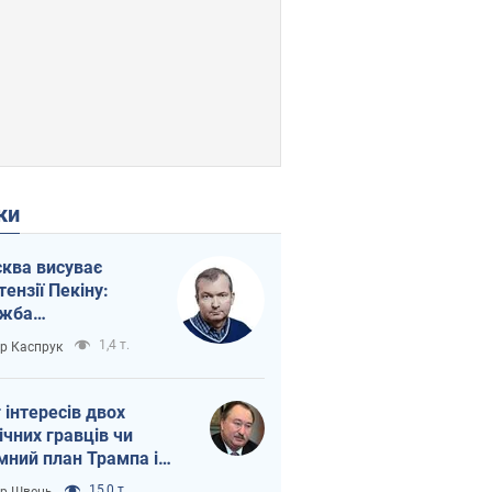
ки
ква висуває
тензії Пекіну:
ужба
етворюється на
1,4 т.
ор Каспрук
ежність Росії від
таю
г інтересів двох
ічних гравців чи
мний план Трампа і
іна?
15,0 т.
ор Швець