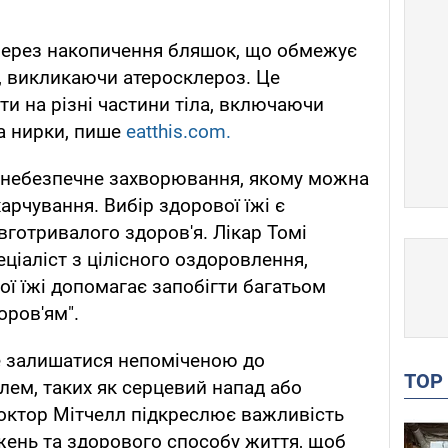
 через накопичення бляшок, що обмежує
в, викликаючи атеросклероз. Це
 на різні частини тіла, включаючи
та нирки, пише
eatthis.com.
 небезпечне захворювання, якому можна
арчування. Вибір здорової їжі є
готривалого здоров'я. Лікар Томі
ціаліст з цілісного оздоровлення,
ї їжі допомагає запобігти багатьом
оров'ям".
е залишатися непоміченою до
TO
ем, таких як серцевий напад або
Доктор Мітчелл підкреслює важливість
жень та здорового способу життя, щоб