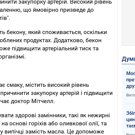
инити закупорку артерій. Високий рівень
паленню, що ймовірно призведе до
ів".
ть бекону, який споживається, оскільки
роблених продуктах. Додатково, бекон
може підвищити артеріальний тиск та
організмі.
Дум
Мос
пре
ає смаку, містить високий рівень
др
пер
причинити закупорку артерій і підвищити
Вікт
зал
ачає доктор Мітчелл.
Ки
Збі
вати здорові замінники, такі як нежирні
цин
на основі горіхів або оливкової олії, та
тає
у випічці замість масла. Це допоможе
Пут
Вікт