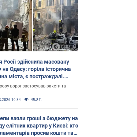
я Росії здійснила масовану
 на Одесу: горіла історична
на міста, є постраждалі.
 та відео
рору ворог застосував ракети та
48,0 т.
8.2026 10:34
епи взяли гроші з бюджету на
у елітних квартир у Києві: хто
рламентарів просив кошти та