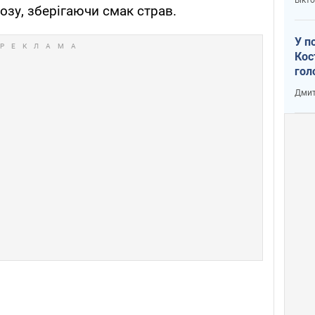
зу, зберігаючи смак страв.
У п
Кос
гол
пас
Дмит
оку