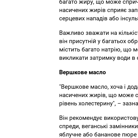
багато жиру, що може сприч
насичених жирів сприяє за
серцевих нападів або інсульт
Важливо зважати на кількіс
він присутній у багатьох об
містить багато натрію, що 
викликати затримку води в 
Вершкове масло
"Вершкове масло, хоча і дод
насичених жирів, що може с
рівень холестерину", – зазн
Він рекомендує використову
спреди, веганські замінники 
яблучне або бананове пюре 