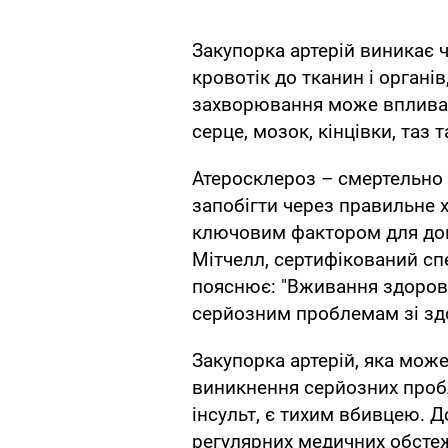
Закупорка артерій виникає
кровотік до тканин і органі
захворювання може впливати
серце, мозок, кінцівки, таз 
Атеросклероз – смертельно
запобігти через правильне х
ключовим фактором для дов
Мітчелл, сертифікований спе
пояснює: "Вживання здорово
серйозним проблемам зі зд
Закупорка артерій, яка мож
виникнення серйозних пробл
інсульт, є тихим вбивцею. 
регулярних медичних обсте