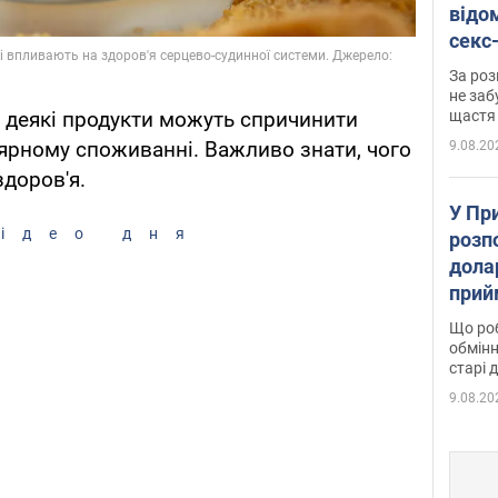
відо
секс
який
За роз
маю
не заб
щастя
 деякі продукти можуть спричинити
лярному споживанні. Важливо знати, чого
9.08.20
здоров'я.
У Пр
ідео дня
розпо
дола
прий
та б
Що роб
обмінн
старі 
9.08.20