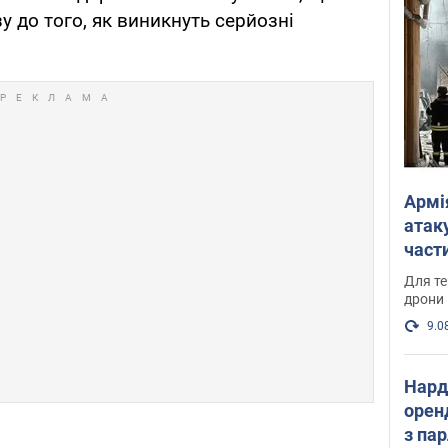
у до того, як виникнуть серйозні
Армі
атаку
части
Фото
Для те
дрони
9.0
Нард
оренд
з па