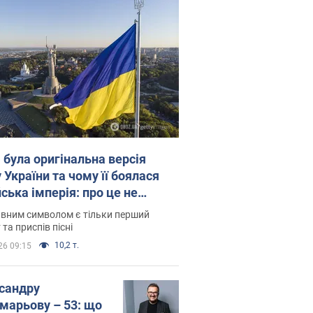
 була оригінальна версія
 України та чому її боялася
ська імперія: про це не
овідають у школі
вним символом є тільки перший
 та приспів пісні
10,2 т.
26 09:15
сандру
марьову – 53: що