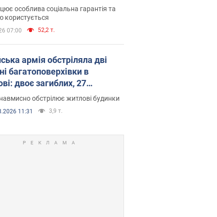
оселився
цює особлива соціальна гарантія та
ю користується
52,2 т.
26 07:00
йська армія обстріляла дві
ні багатоповерхівки в
ві: двоє загиблих, 27
раждалих
навмисно обстрілює житлові будинки
3,9 т.
8.2026 11:31