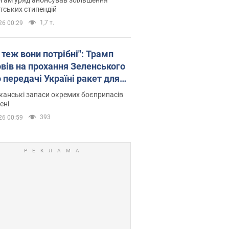
тських стипендій
1,7 т.
26 00:29
 теж вони потрібні": Трамп
овів на прохання Зеленського
 передачі Україні ракет для
ot
анські запаси окремих боєприпасів
ені
393
26 00:59