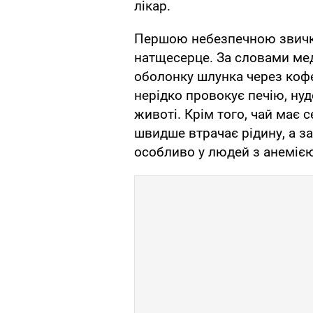
лікар.
Першою небезпечною звичк
натщесерце. За словами ме
оболонку шлунка через кофеї
нерідко провокує печію, ну
животі. Крім того, чай має 
швидше втрачає рідину, а з
особливо у людей з анеміє