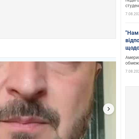
студен
7.08.20
"Нам
відп
щодо
Patri
Америк
обмеж
7.08.20