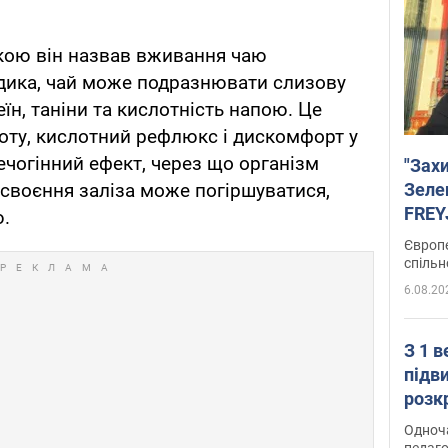
ою він назвав вживання чаю
дика, чай може подразнювати слизову
н, таніни та кислотність напою. Це
доту, кислотний рефлюкс і дискомфорт у
сечогінний ефект, через що організм
"Зах
Зеле
асвоєння заліза може погіршуватися,
FREYJ
ю.
підтр
Європе
спільн
6.08.20
З 1 
підв
розк
Одноч
педаго