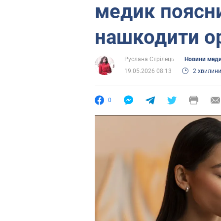
медик поясни
нашкодити о
Руслана Стрілець
Новини мед
19.05.2026 08:13
2 хвилин
0