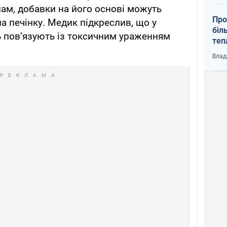
ам, добавки на його основі можуть
Про
 печінку. Медик підкреслив, що у
біл
ть пов’язують із токсичним ураженням
теп
від
Влад
у К