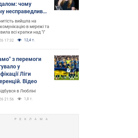
далом: чому
чу несправедливо
йтили
нитість вийшла на
комунікацію в мережі та
вила всі крапки над "і"
12,4 т.
26 17:32
амо" з перемоги
тувало у
фікації Ліги
еренцій. Відео
ідбувся в Любліні
1,8 т.
26 21:56