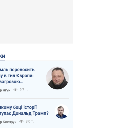
ки
мль переносить
ну в тил Європи:
 загрозою
тична логістика
9,7 т.
ор Ягун
якому боці історії
тупає Дональд Трамп?
8,0 т.
ор Каспрук