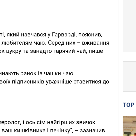
і, який навчався у Гарварді, пояснив,
и любителям чаю. Серед них – вживання
 цукру та занадто гарячий чай, пише
нають ранок із чашки чаю.
воїх підписників уважніше ставитися до
TO
еролог, і ось сім найгірших звичок
ваш кишківника і печінку", – зазначив