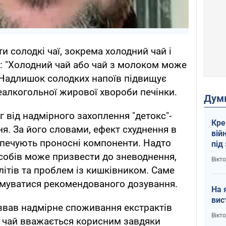
 солодкі чаї, зокрема холодний чай і
в: "Холодний чай або чай з молоком може
. Надлишок солодких напоїв підвищує
неалкогольної жирової хвороби печінки.
Дум
г від надмірного захоплення "детокс"-
Кре
я. За його словами, ефект схуднення в
вій
зпечують проносні компоненти. Надто
під
кри
собів може призвести до зневоднення,
Вікт
ітів та проблем із кишківником. Саме
муватися рекомендованого дозування.
На 
вис
звав надмірне споживання екстрактів
Вікт
й чай вважається корисним завдяки