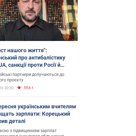
ист нашого життя":
нський про антибалістику
A, санкції проти Росії й
имку аграріїв. Відео
йські партнери долучаються до
ого проєкту
59,6 т.
26 20:20
вересня українським вчителям
ищать зарплати: Корецький
рив деталі
асно з підвищенням зарплат
гам уряд анонсував збільшення