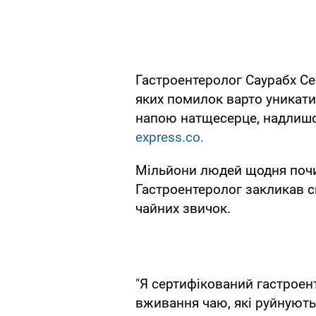
Гастроентеролог Саурабх Сет
яких помилок варто уникат
напою натщесерце, надлишок
express.co.
Мільйони людей щодня почи
Гастроентеролог закликав с
чайних звичок.
"Я сертифікований гастроент
вживання чаю, які руйнують 