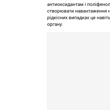
антиоксидантам і поліфенол
створювати навантаження на
рідкісних випадках це наві
органу.