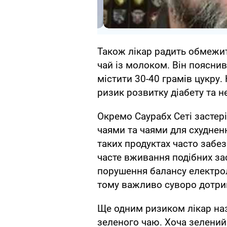
Також лікар радить обмежити
чай із молоком. Він поясни
містити 30-40 грамів цукру
ризик розвитку діабету та 
Окремо Саурабх Сеті застері
чаями та чаями для схудненн
таких продуктах часто забе
часте вживання подібних за
порушення балансу електрол
тому важливо суворо дотри
Ще одним ризиком лікар на
зеленого чаю. Хоча зелени