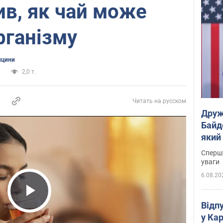
в, як чай може
рганізму
ицини
и
2,0 т.
Читать на русском
Друж
Байд
який
"агр
Спершу
уваги
6.08.20
Play Video
Відп
у Ка