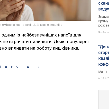
скан
веду
захе
Знаме
пряму 
розста
6.08.20
одним із найбезпечніших напоїв для
ь не втрачати пильність. Деякі популярні
"Дин
вно впливати на роботу кишківника,
стар
квалі
конф
ідео дня
Матч в
6.08.20