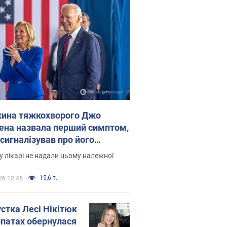
ина тяжкохворого Джо
ена назвала перший симптом,
 сигналізував про його
есивний" рак
 лікарі не надали цьому належної
15,6 т.
26 12:46
устка Лесі Нікітюк
рпатах обернулася