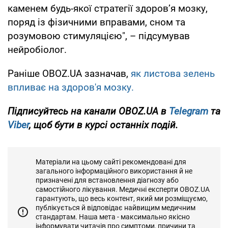
каменем будь-якої стратегії здоров’я мозку,
поряд із фізичними вправами, сном та
розумовою стимуляцією", – підсумував
нейробіолог.
Раніше OBOZ.UA зазначав,
як листова зелень
впливає на здоров'я мозку.
Підписуйтесь на канали OBOZ.UA в
Telegram
та
Viber
, щоб бути в курсі останніх подій.
Матеріали на цьому сайті рекомендовані для
загального інформаційного використання й не
призначені для встановлення діагнозу або
самостійного лікування. Медичні експерти OBOZ.UA
гарантують, що весь контент, який ми розміщуємо,
публікується й відповідає найвищим медичним
стандартам. Наша мета - максимально якісно
інформувати читачів про симптоми, причини та