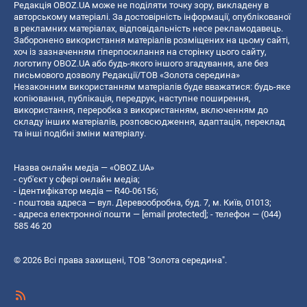
Редакція OBOZ.UA може не поділяти точку зору, викладену в
авторському матеріалі. За достовірність інформації, опублікованої
в рекламних матеріалах, відповідальність несе рекламодавець.
Заборонено використання матеріалів розміщених на цьому сайті,
хоч із зазначенням гіперпосилання на сторінку цього сайту,
логотипу OBOZ.UA або будь-якого іншого згадування, але без
письмового дозволу Редакції/ТОВ «Золота середина»
Незаконним використанням матеріалів буде вважатися: будь-яке
копiювання, публiкацiя, передрук, наступне поширення,
використання, переробка з використанням, включенням до
складу інших матеріалів, розповсюдження, адаптація, переклад
та інші подібні зміни матеріалу.
Назва онлайн медіа — «OBOZ.UA»
- суб'єкт у сфері онлайн медіа;
- ідентифікатор медіа — R40-06156;
- поштова адреса — вул. Деревообробна, буд. 7, м. Київ, 01013;
- адреса електронної пошти —
[email protected]
; - телефон — (044)
585 46 20
© 2026 Всі права захищені, ТОВ "Золота середина".