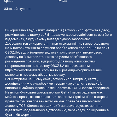
Краса
Мода
Жіночий журнал
Використання будь-яких матеріалів ( в тому числі фото- та відео-),
розміщених на цьому сайті
https://www.obozrevatel.com
та всіх його
піддоменах, в будь-якому вигляді суворо заборонено.
Дозволяється використання при отриманні письмового дозволу
на їх використання та за умови обов'язкового посилання на сайт
OBOZ.UA, а для інтернет-видань - при отриманні письмового
дозволу на їх використання та за умови обов'язкового
розміщення прямого, відкритого для пошукових систем,
гіперпосилання на сторінку OBOZ.UA за посиланням
https://www.obozrevatel.com
, на якій розміщено оригінальний
матеріал в першому абзаці матеріалу.
Всі матеріали на цьому сайті, в тому числі інтерв’ю, статті,
дослідження – є службовими творами журналістів редакції,
виключні майнові права на які належать ТОВ «Золота середина».
На всі опубліковані фотоматеріали Getty Images редакція має
майнові права, які захищаються законом України «Про авторські
права та суміжні права», ніхто не має права без письмового
дозволу ТОВ «Золота середина» їх використовувати, вони не
підлягають подальшому відтворенню, перекладу, поширенню в
будь-якій формі.