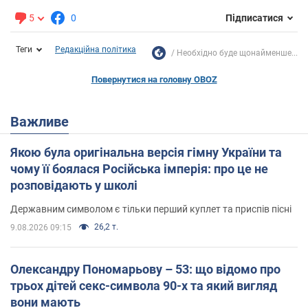
5
0
Підписатися
Теги
Редакційна політика
Необхідно буде щонайменше...
Повернутися на головну OBOZ
Важливе
Якою була оригінальна версія гімну України та
чому її боялася Російська імперія: про це не
розповідають у школі
Державним символом є тільки перший куплет та приспів пісні
26,2 т.
9.08.2026 09:15
Олександру Пономарьову – 53: що відомо про
трьох дітей секс-символа 90-х та який вигляд
вони мають