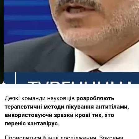
Деякі команди науковців
розробляють
терапевтичні методи лікування антитілами,
використовуючи зразки крові тих, хто
переніс хантавірус
.
Проводяться й інші дослідження. Зокрема,