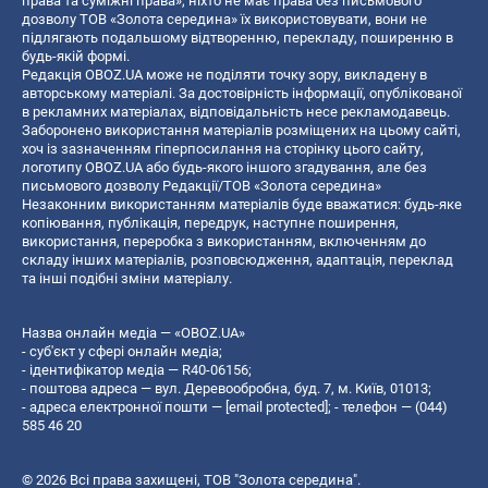
права та суміжні права», ніхто не має права без письмового
дозволу ТОВ «Золота середина» їх використовувати, вони не
підлягають подальшому відтворенню, перекладу, поширенню в
будь-якій формі.
Редакція OBOZ.UA може не поділяти точку зору, викладену в
авторському матеріалі. За достовірність інформації, опублікованої
в рекламних матеріалах, відповідальність несе рекламодавець.
Заборонено використання матеріалів розміщених на цьому сайті,
хоч із зазначенням гіперпосилання на сторінку цього сайту,
логотипу OBOZ.UA або будь-якого іншого згадування, але без
письмового дозволу Редакції/ТОВ «Золота середина»
Незаконним використанням матеріалів буде вважатися: будь-яке
копiювання, публiкацiя, передрук, наступне поширення,
використання, переробка з використанням, включенням до
складу інших матеріалів, розповсюдження, адаптація, переклад
та інші подібні зміни матеріалу.
Назва онлайн медіа — «OBOZ.UA»
- суб'єкт у сфері онлайн медіа;
- ідентифікатор медіа — R40-06156;
- поштова адреса — вул. Деревообробна, буд. 7, м. Київ, 01013;
- адреса електронної пошти —
[email protected]
; - телефон — (044)
585 46 20
© 2026 Всі права захищені, ТОВ "Золота середина".