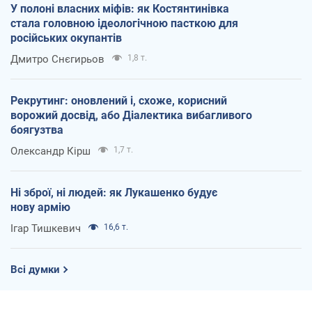
У полоні власних міфів: як Костянтинівка
стала головною ідеологічною пасткою для
російських окупантів
Дмитро Снєгирьов
1,8 т.
Рекрутинг: оновлений і, схоже, корисний
ворожий досвід, або Діалектика вибагливого
боягузтва
Олександр Кірш
1,7 т.
Ні зброї, ні людей: як Лукашенко будує
нову армію
Ігар Тишкевич
16,6 т.
Всі думки