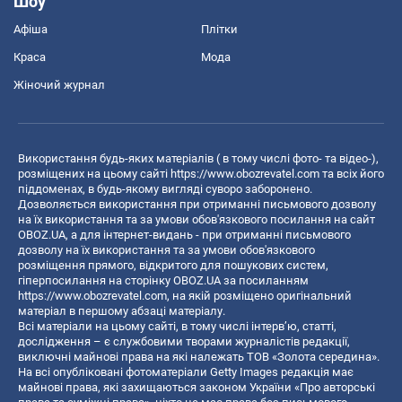
Шоу
Афіша
Плітки
Краса
Мода
Жіночий журнал
Використання будь-яких матеріалів ( в тому числі фото- та відео-),
розміщених на цьому сайті
https://www.obozrevatel.com
та всіх його
піддоменах, в будь-якому вигляді суворо заборонено.
Дозволяється використання при отриманні письмового дозволу
на їх використання та за умови обов'язкового посилання на сайт
OBOZ.UA, а для інтернет-видань - при отриманні письмового
дозволу на їх використання та за умови обов'язкового
розміщення прямого, відкритого для пошукових систем,
гіперпосилання на сторінку OBOZ.UA за посиланням
https://www.obozrevatel.com
, на якій розміщено оригінальний
матеріал в першому абзаці матеріалу.
Всі матеріали на цьому сайті, в тому числі інтерв’ю, статті,
дослідження – є службовими творами журналістів редакції,
виключні майнові права на які належать ТОВ «Золота середина».
На всі опубліковані фотоматеріали Getty Images редакція має
майнові права, які захищаються законом України «Про авторські