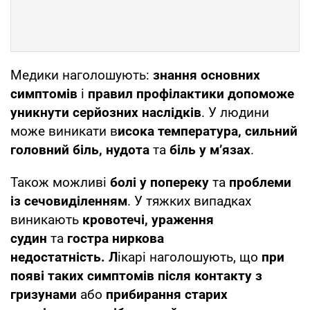
Медики наголошують:
знання основних
симптомів
і
правил профілактики допоможе
уникнути серйозних наслідків
. У людини
може виникати в
исока температура, сильний
головний біль, нудота
та
біль у м’язах
.
Також можливі
болі у попереку
та
проблеми
із сечовиділенням
. У тяжких випадках
виникають
кровотечі, ураження
судин
та
гостра ниркова
недостатність.
Л
ікарі наголошують, що
при
появі таких симптомів після контакту з
гризунами
або
прибирання старих