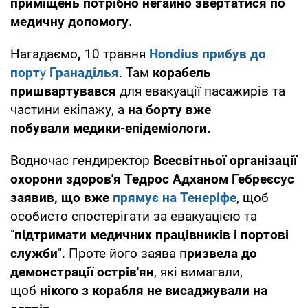
приміщень потрібно негайно звертатися по
медичну допомогу.
Нагадаємо
,
10 травня
Hondius прибув до
порт
у
Гранаділья
. Там
корабель
пришвартувався
для евакуації пасажирів та
частини екіпажу, а
на борту вже
побували
медики-епідеміологи.
Водночас гендиректор
Всесвітньої організації
охорони здоров'я Тедрос Адханом Гебреєсус
заявив, що вже
прямує на Тенеріфе
, щоб
особисто спостерігати за евакуацією та
"
підтримати медичних працівників і портові
служби
". Проте його заява п
ризвела до
демонстрації острів'ян
, які вимагали,
щоб
нікого з корабля не висаджували на