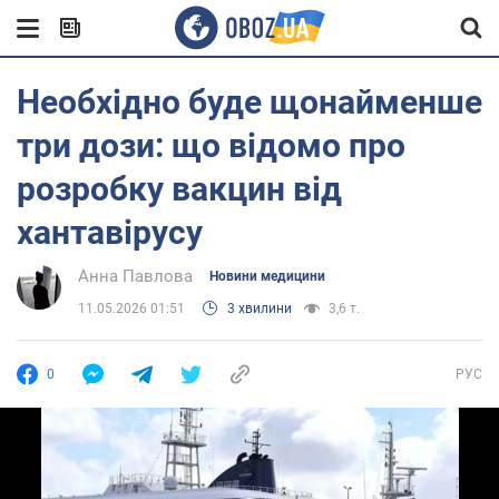
Необхідно буде щонайменше
три дози: що відомо про
розробку вакцин від
хантавірусу
Анна Павлова
Новини медицини
11.05.2026 01:51
3 хвилини
3,6 т.
0
РУС