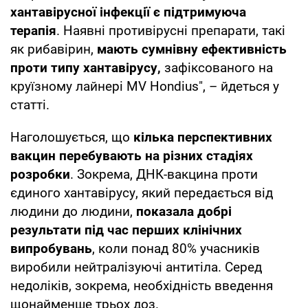
хантавірусної інфекції є підтримуюча
терапія
. Наявні противірусні препарати, такі
як рибавірин,
мають сумнівну ефективність
проти типу хантавірусу,
зафіксованого на
круїзному лайнері MV Hondius", – йдеться у
статті.
Наголошується, що
кілька перспективних
вакцин перебувають на різних стадіях
розробки
. Зокрема, ДНК-вакцина проти
єдиного хантавірусу, який передається від
людини до людини,
показала добрі
результати під час перших клінічних
випробувань
, коли понад 80% учасників
виробили нейтралізуючі антитіла. Серед
недоліків, зокрема, необхідність введення
щонайменше трьох доз.