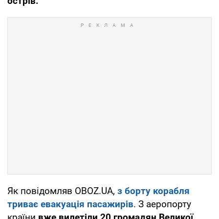
острів.
Як повідомляв OBOZ.UA,
з борту корабля
триває
евакуація пасажирів
. З аеропорту
країни
вже вилетіли 20 громадян Великої