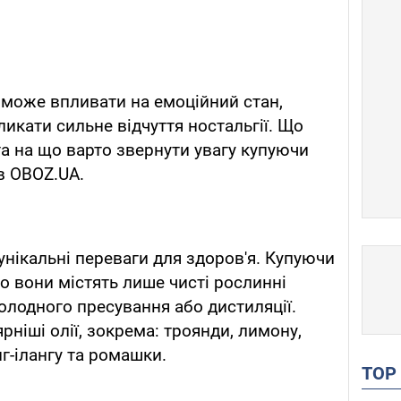
 може впливати на емоційний стан,
икати сильне відчуття ностальгії. Що
 та на що варто звернути увагу купуючи
в OBOZ.UA.
унікальні переваги для здоров'я. Купуючи
що вони містять лише чисті рослинні
олодного пресування або дистиляції.
рніші олії, зокрема: троянди, лимону,
нг-ілангу та ромашки.
TO