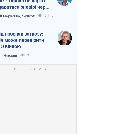
ше": Україні не варто
даватися зневірі через
етний терор
6,1 т.
ій Марченко, експерт
ід проспав загрозу:
ія може перевірити
О війною
9
ід Невзлін