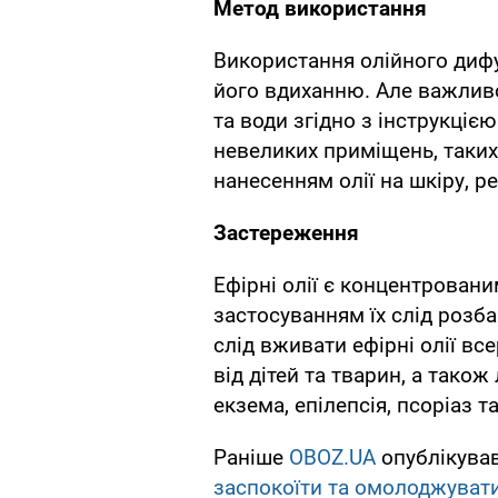
Метод використання
Використання олійного диф
його вдиханню. Але важливо
та води згідно з інструкціє
невеликих приміщень, таких
нанесенням олії на шкіру, 
Застереження
Ефірні олії є концентровани
застосуванням їх слід розба
слід вживати ефірні олії вс
від дітей та тварин, а тако
екзема, епілепсія, псоріаз та
Раніше
OBOZ.UA
опублікува
заспокоїти та омолоджувати