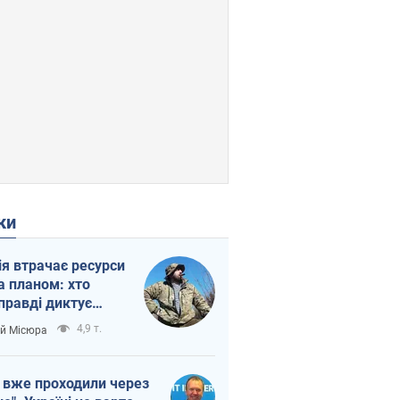
ки
ія втрачає ресурси
а планом: хто
правді диктує
п війни
4,9 т.
ій Місюра
 вже проходили через