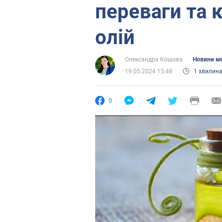
переваги та 
олій
Олександра Кошова
Новини м
19.05.2024 15:48
1 хвилин
0