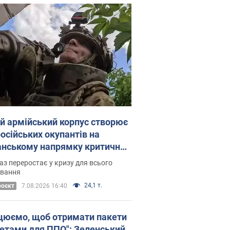
ій армійський корпус створює
російських окупантів на
нському напрямку критичний
омфорт: як це вдалося
аз переростає у кризу для всього
овання
24,1 т.
роєкт
7.08.2026 16:40
цюємо, щоб отримати пакети
кетами для ППО": Зеленський