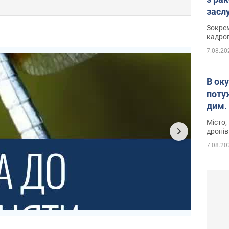
засл
анон
Зокрем
кадров
7.08.20
В ок
поту
дим. 
Місто,
дронів
7.08.20