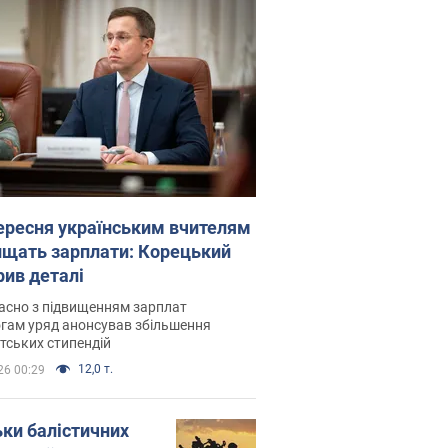
вересня українським вчителям
ищать зарплати: Корецький
рив деталі
асно з підвищенням зарплат
гам уряд анонсував збільшення
тських стипендій
12,0 т.
26 00:29
ьки балістичних