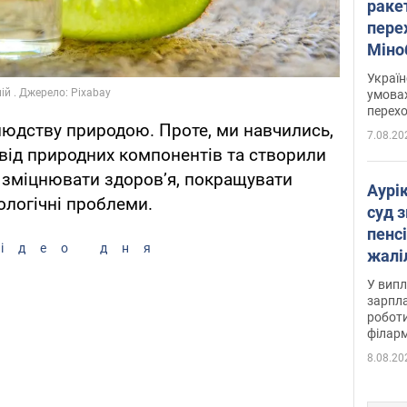
раке
перех
Міно
цифр
Украї
умовах
перех
людству природою. Проте, ми навчились,
7.08.20
від природних компонентів та створили
ь зміцнювати здоров’я, покращувати
Аурі
ологічні проблеми.
суд 
пенсі
ідео дня
жалі
отри
У випл
зарпла
роботи
філарм
8.08.20