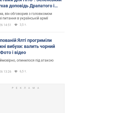
ухав доповідь Драпатого і
сував нові кроки
а, він обговорив з головкомом
і питання в українській армії
3,5 т.
26 14:51
упованій Ялті прогриміли
жні вибухи: валить чорний
Фото і відео
 ймовірно, опинилося під атакою
6,5 т.
26 13:26