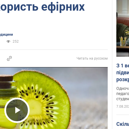
користь ефірних
едицини
а
252
Читать на русском
З 1 
підв
розк
Одноч
педаго
студен
7.08.20
Play Video
Скіл