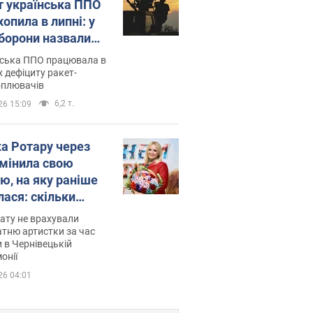
т українська ППО
опила в липні: у
борони назвали
у
нська ППО працювала в
 дефіциту ракет-
оплювачів
6,2 т.
26 15:09
ка Ротару через
змінила свою
ю, на яку раніше
лася: скільки
мувала співачка
ату не врахували
тню артистки за час
 в Чернівецькій
онії
26 04:01