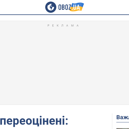
Важ
 переоцінені: