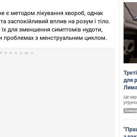
 не є методом лікування хвороб, однак
а заспокійливий вплив на розум і тіло.
 їх для зменшення симптомів нудоти,
при проблемах з менструальним циклом.
Трет
для 
Лима
диск
Це зар
угруп
Cпецп
"Пра
з ра