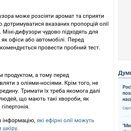
узора може розсіяти аромат та сприяти
 дотримуватися вказаних пропорцій олії
ю. Міні-дифузори чудово підходять для
 як офіси або автомобілі. Перед
рекомендується провести пробний тест.
Дум
м продуктом, а тому перед
вляти з оліями-носіями. Крім того, не
Рос
ередину. Тримати їх треба якомога далі
поз
ж людей, що мають такі хвороби, як
нас
тем
 гіпертонія.
Серг
в інформацію,
які ефірні олії можуть
"Ми
 шкіру
.