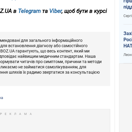
гір
під
OZ.UA в
Telegram
та
Viber
, щоб бути в курсі
рак
Серг
Зах
Рос
омендовані для загального інформаційного
НАТ
 для встановлення діагнозу або самостійного
OBOZ.UA гарантують, що весь контент, який ми
Леон
відповідає найвищим медичним стандартам. Наша
формувати читачів про симптоми, причини та методи
кликаємо не займатися самолікуванням, для
ення шляхів їх радимо звертатися за консультацією
ка