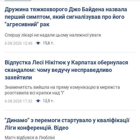
Дружина тяжкохворого Джо Байдена назвала
перший симптом, який сигналізував про його
"агресивний" рак
Спершу лікарі не надали цьому належної уваги
15,6 т.
6.08.2026 12:46
Відпустка Лесі Нікітюк у Карпатах обернулася
скандалом: чому ведучу несправедливо
захейтили
Знаменитість вийшла на пряму комунікацію в мережі та
розставила всі крапки над "і"
12,5 т.
6.08.2026 17:32
"Динамо" з перемоги стартувало у кваліфікації
Ліги конференцій. Відео
Матч відбувся в Любліні