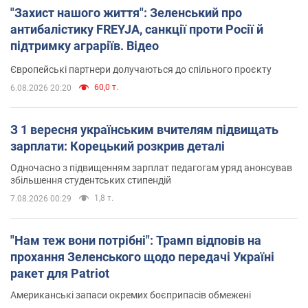
"Захист нашого життя": Зеленський про
антибалістику FREYJA, санкції проти Росії й
підтримку аграріїв. Відео
Європейські партнери долучаються до спільного проєкту
60,0 т.
6.08.2026 20:20
З 1 вересня українським вчителям підвищать
зарплати: Корецький розкрив деталі
Одночасно з підвищенням зарплат педагогам уряд анонсував
збільшення студентських стипендій
1,8 т.
7.08.2026 00:29
"Нам теж вони потрібні": Трамп відповів на
прохання Зеленського щодо передачі Україні
ракет для Patriot
Американські запаси окремих боєприпасів обмежені