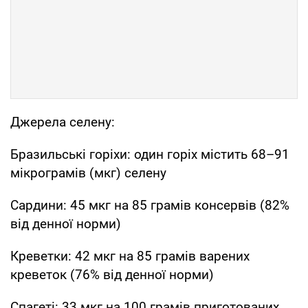
Джерела селену:
Бразильські горіхи: один горіх містить 68–91
мікрограмів (мкг) селену
Сардини: 45 мкг на 85 грамів консервів (82%
від денної норми)
Креветки: 42 мкг на 85 грамів варених
креветок (76% від денної норми)
Спагеті: 33 мкг на 100 грамів приготованих