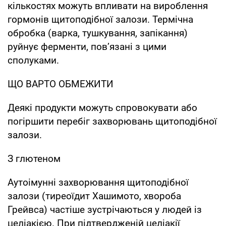
кількостях можуть впливати на вироблення
гормонів щитоподібної залози. Термічна
обробка (варка, тушкування, запікання)
руйнує ферменти, пов’язані з цими
сполуками.
ЩО ВАРТО ОБМЕЖИТИ
Деякі продукти можуть спровокувати або
погіршити перебіг захворювань щитоподібної
залози.
З глютеном
Аутоімунні захворювання щитоподібної
залози (тиреоїдит Хашимото, хвороба
Грейвса) частіше зустрічаються у людей із
целіакією. При підтвердженій целіакії