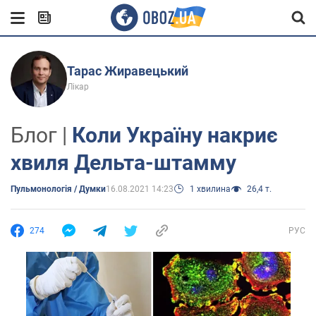
Тарас Жиравецький
Лікар
Блог |
Коли Україну накриє
хвиля Дельта-штамму
Пульмонологія / Думки
16.08.2021 14:23
1 хвилина
26,4 т.
274
РУС