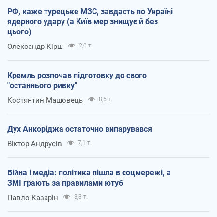
РФ, каже турецьке МЗС, завдасть по Україні
ядерного удару (а Київ мер знищує й без
цього)
Олександр Кірш
2,0 т.
Кремль розпочав підготовку до свого
"останнього ривку"
Костянтин Машовець
8,5 т.
Дух Анкоріджа остаточно випарувався
Віктор Андрусів
7,1 т.
Війна і медіа: політика пішла в соцмережі, а
ЗМІ грають за правилами ютуб
Павло Казарін
3,8 т.