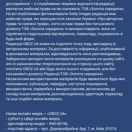
дослідження – є службовими творами журналістів редакції,
виключні майнові права на які належать ТОВ «Золота середина».
На всі опубліковані фотоматеріали Getty Images редакція має
майнові права, які захищаються законом України «Про авторські
права та суміжні права», ніхто не має права без письмового
дозволу ТОВ «Золота середина» їх використовувати, вони не
підлягають подальшому відтворенню, перекладу, поширенню в
будь-якій формі.
Редакція OBOZ.UA може не поділяти точку зору, викладену в
авторському матеріалі. За достовірність інформації, опублікованої
в рекламних матеріалах, відповідальність несе рекламодавець.
Заборонено використання матеріалів розміщених на цьому сайті,
хоч із зазначенням гіперпосилання на сторінку цього сайту,
логотипу OBOZ.UA або будь-якого іншого згадування, але без
письмового дозволу Редакції/ТОВ «Золота середина»
Незаконним використанням матеріалів буде вважатися: будь-яке
копiювання, публiкацiя, передрук, наступне поширення,
використання, переробка з використанням, включенням до
складу інших матеріалів, розповсюдження, адаптація, переклад
та інші подібні зміни матеріалу.
Назва онлайн медіа — «OBOZ.UA»
- суб'єкт у сфері онлайн медіа;
- ідентифікатор медіа — R40-06156;
- поштова адреса — вул. Деревообробна, буд. 7, м. Київ, 01013;