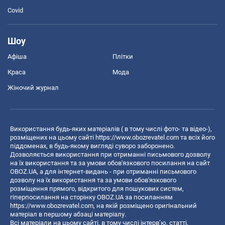
Covid
Шоу
Афіша
Плітки
Краса
Мода
Жіночий журнал
Використання будь-яких матеріалів ( в тому числі фото- та відео-),
розміщених на цьому сайті
https://www.obozrevatel.com
та всіх його
піддоменах, в будь-якому вигляді суворо заборонено.
Дозволяється використання при отриманні письмового дозволу
на їх використання та за умови обов'язкового посилання на сайт
OBOZ.UA, а для інтернет-видань - при отриманні письмового
дозволу на їх використання та за умови обов'язкового
розміщення прямого, відкритого для пошукових систем,
гіперпосилання на сторінку OBOZ.UA за посиланням
https://www.obozrevatel.com
, на якій розміщено оригінальний
матеріал в першому абзаці матеріалу.
Всі матеріали на цьому сайті, в тому числі інтерв’ю, статті,