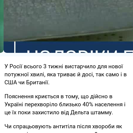
У Росії всього 3 тижні вистарчило для нової
потужної хвилі, яка триває й досі, так само і в
США чи Британії.
Пояснення криється в тому, що дійсно в
Україні перехворіло близько 40% населення і
це їх поки захистило від Дельта штамму.
Чи спрацьовують антитіла після хвороби як