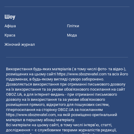
Шоу
Афіша
Плітки
Краса
Мода
Жіночий журнал
Використання будь-яких матеріалів ( в тому числі фото- та відео-),
розміщених на цьому сайті
https://www.obozrevatel.com
та всіх його
піддоменах, в будь-якому вигляді суворо заборонено.
Дозволяється використання при отриманні письмового дозволу
на їх використання та за умови обов'язкового посилання на сайт
OBOZ.UA, а для інтернет-видань - при отриманні письмового
дозволу на їх використання та за умови обов'язкового
розміщення прямого, відкритого для пошукових систем,
гіперпосилання на сторінку OBOZ.UA за посиланням
https://www.obozrevatel.com
, на якій розміщено оригінальний
матеріал в першому абзаці матеріалу.
Всі матеріали на цьому сайті, в тому числі інтерв’ю, статті,
дослідження – є службовими творами журналістів редакції,