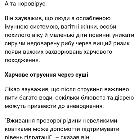
А та норовірус.
Він зауважив, що люди з ослабленою
імунною системою, вагітні жінки, особи
похилого віку й маленькі діти повинні уникати
сиру чи недоварену рибу через вищий ризик
появи важких захворювань харчового
походження.
Харчове отруєння через суші
Лікар зауважив, що після отруєння важливо
пити багато води, оскільки блювота та діарею
можуть призвести до зневоднення.
"Вживання прозорої рідини невеликими
ковтками може допомогти підтримувати
рівень гідратації", – сказав він.