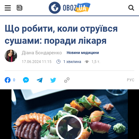
Що робити, коли отруївся
сушами: поради лікаря
Діана Бондаренко
Новини медицини
17.06.2024 11:15
1 хвилина
1,5 т.
0
РУС