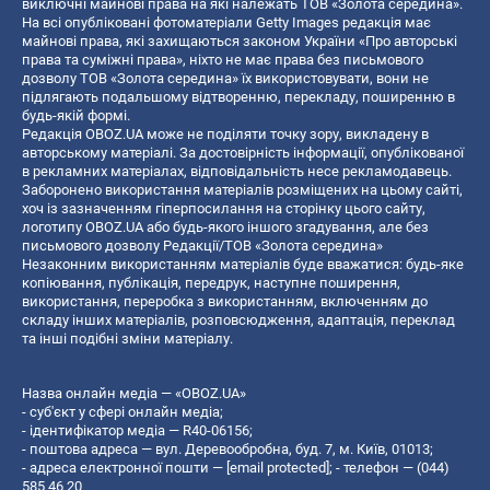
виключні майнові права на які належать ТОВ «Золота середина».
На всі опубліковані фотоматеріали Getty Images редакція має
майнові права, які захищаються законом України «Про авторські
права та суміжні права», ніхто не має права без письмового
дозволу ТОВ «Золота середина» їх використовувати, вони не
підлягають подальшому відтворенню, перекладу, поширенню в
будь-якій формі.
Редакція OBOZ.UA може не поділяти точку зору, викладену в
авторському матеріалі. За достовірність інформації, опублікованої
в рекламних матеріалах, відповідальність несе рекламодавець.
Заборонено використання матеріалів розміщених на цьому сайті,
хоч із зазначенням гіперпосилання на сторінку цього сайту,
логотипу OBOZ.UA або будь-якого іншого згадування, але без
письмового дозволу Редакції/ТОВ «Золота середина»
Незаконним використанням матеріалів буде вважатися: будь-яке
копiювання, публiкацiя, передрук, наступне поширення,
використання, переробка з використанням, включенням до
складу інших матеріалів, розповсюдження, адаптація, переклад
та інші подібні зміни матеріалу.
Назва онлайн медіа — «OBOZ.UA»
- суб'єкт у сфері онлайн медіа;
- ідентифікатор медіа — R40-06156;
- поштова адреса — вул. Деревообробна, буд. 7, м. Київ, 01013;
- адреса електронної пошти —
[email protected]
; - телефон — (044)
585 46 20