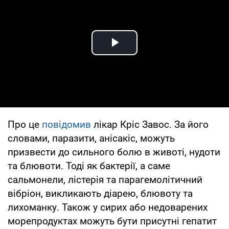
Play Video
Про це
повідомив
лікар Кріс Завос. За його
словами, паразити, анісакіс, можуть
призвести до сильного болю в животі, нудоти
та блювоти. Тоді як бактерії, а саме
сальмонели, лістерія та парагемолітичний
вібріон, викликають діарею, блювоту та
лихоманку. Також у сирих або недоварених
морепродуктах можуть бути присутні гепатит