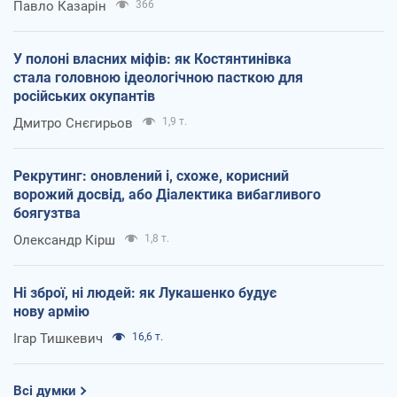
Павло Казарін
366
У полоні власних міфів: як Костянтинівка
стала головною ідеологічною пасткою для
російських окупантів
Дмитро Снєгирьов
1,9 т.
Рекрутинг: оновлений і, схоже, корисний
ворожий досвід, або Діалектика вибагливого
боягузтва
Олександр Кірш
1,8 т.
Ні зброї, ні людей: як Лукашенко будує
нову армію
Ігар Тишкевич
16,6 т.
Всі думки