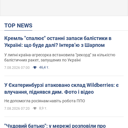
TOP NEWS
Кремль "спалює" останні запаси балістики в
Україні: що буде далі? Інтерв’ю з Шарпом
У липні країна-агресорка встановила "рекорд" за кількістю
балістичних ракет, запущених по Україні
46,4 т.
7.08.2026 07:00
У Єкатеринбурзі атаковано склад Wildberries: є
влучання, піднявся дим. Фото і відео
Не допомогла росіянам навіть робота ППО
8,9 т.
7.08.2026 07:20
"Чудовий батько": у мережі розповіли про