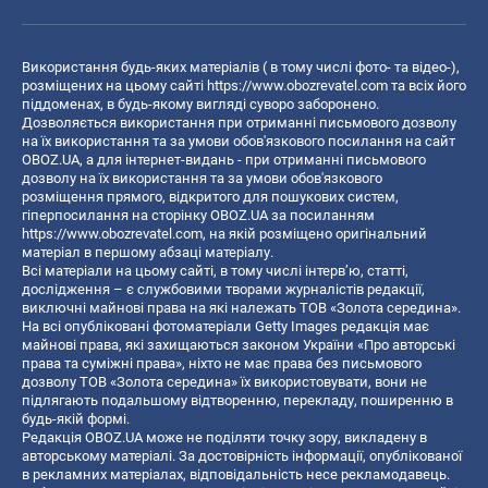
Використання будь-яких матеріалів ( в тому числі фото- та відео-),
розміщених на цьому сайті
https://www.obozrevatel.com
та всіх його
піддоменах, в будь-якому вигляді суворо заборонено.
Дозволяється використання при отриманні письмового дозволу
на їх використання та за умови обов'язкового посилання на сайт
OBOZ.UA, а для інтернет-видань - при отриманні письмового
дозволу на їх використання та за умови обов'язкового
розміщення прямого, відкритого для пошукових систем,
гіперпосилання на сторінку OBOZ.UA за посиланням
https://www.obozrevatel.com
, на якій розміщено оригінальний
матеріал в першому абзаці матеріалу.
Всі матеріали на цьому сайті, в тому числі інтерв’ю, статті,
дослідження – є службовими творами журналістів редакції,
виключні майнові права на які належать ТОВ «Золота середина».
На всі опубліковані фотоматеріали Getty Images редакція має
майнові права, які захищаються законом України «Про авторські
права та суміжні права», ніхто не має права без письмового
дозволу ТОВ «Золота середина» їх використовувати, вони не
підлягають подальшому відтворенню, перекладу, поширенню в
будь-якій формі.
Редакція OBOZ.UA може не поділяти точку зору, викладену в
авторському матеріалі. За достовірність інформації, опублікованої
в рекламних матеріалах, відповідальність несе рекламодавець.