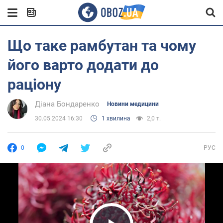
Що таке рамбутан та чому
його варто додати до
раціону
Діана Бондаренко
Новини медицини
30.05.2024 16:30
1 хвилина
2,0 т.
0
РУС