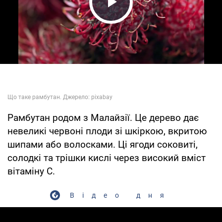
Play Video
Рамбутан родом з Малайзії. Це дерево дає
невеликі червоні плоди зі шкіркою, вкритою
шипами або волосками. Ці ягоди соковиті,
солодкі та трішки кислі через високий вміст
вітаміну С.
Відео дня