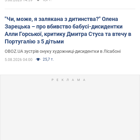
"Чи, може, я залякана з дитинства?" Олена
Зарецька – про вбивство бабусі-дисидентки
Алли Горської, критику Дмитра Стуса та втечу в
Португалію з 5 дітьми
OBOZ.UA зустрів онуку художниці-дисидентки в Лісабоні
25,7 т.
5.08.2026 04:00