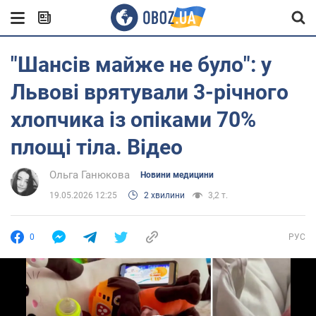
"Шансів майже не було": у
Львові врятували 3-річного
хлопчика із опіками 70%
площі тіла. Відео
Ольга Ганюкова
Новини медицини
19.05.2026 12:25
2 хвилини
3,2 т.
0
РУС