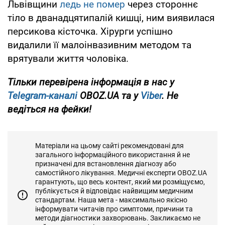
Львівщини
ледь не помер
через стороннє
тіло в дванадцятипалій кишці, ним виявилася
персикова кісточка. Хірурги успішно
видалили її малоінвазивним методом та
врятували життя чоловіка.
Тільки перевірена інформація в нас у
Telegram-каналі
OBOZ.UA та у
Viber
. Не
ведіться на фейки!
Матеріали на цьому сайті рекомендовані для
загального інформаційного використання й не
призначені для встановлення діагнозу або
самостійного лікування. Медичні експерти OBOZ.UA
гарантують, що весь контент, який ми розміщуємо,
публікується й відповідає найвищим медичним
стандартам. Наша мета - максимально якісно
інформувати читачів про симптоми, причини та
методи діагностики захворювань. Закликаємо не