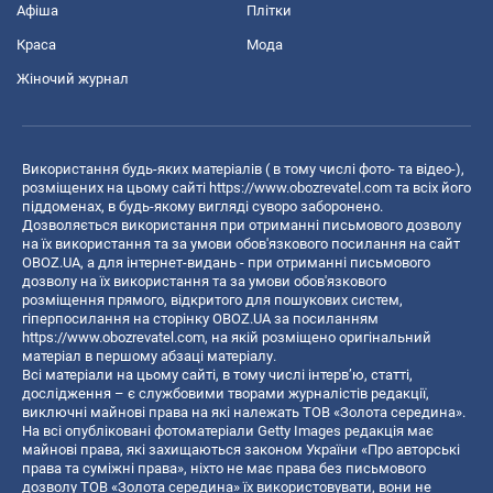
Афіша
Плітки
Краса
Мода
Жіночий журнал
Використання будь-яких матеріалів ( в тому числі фото- та відео-),
розміщених на цьому сайті
https://www.obozrevatel.com
та всіх його
піддоменах, в будь-якому вигляді суворо заборонено.
Дозволяється використання при отриманні письмового дозволу
на їх використання та за умови обов'язкового посилання на сайт
OBOZ.UA, а для інтернет-видань - при отриманні письмового
дозволу на їх використання та за умови обов'язкового
розміщення прямого, відкритого для пошукових систем,
гіперпосилання на сторінку OBOZ.UA за посиланням
https://www.obozrevatel.com
, на якій розміщено оригінальний
матеріал в першому абзаці матеріалу.
Всі матеріали на цьому сайті, в тому числі інтерв’ю, статті,
дослідження – є службовими творами журналістів редакції,
виключні майнові права на які належать ТОВ «Золота середина».
На всі опубліковані фотоматеріали Getty Images редакція має
майнові права, які захищаються законом України «Про авторські
права та суміжні права», ніхто не має права без письмового
дозволу ТОВ «Золота середина» їх використовувати, вони не