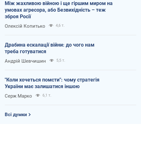
Між жахливою війною і ще гіршим миром на
умовах агресора, або Безвихідність – теж
зброя Росії
Олексій Копитько
4,6 т.
Драбина ескалації війни: до чого нам
треба готуватися
Андрій Шевчишин
5,5 т.
"Коли хочеться помсти": чому стратегія
України має залишатися іншою
Серж Марко
6,1 т.
Всі думки