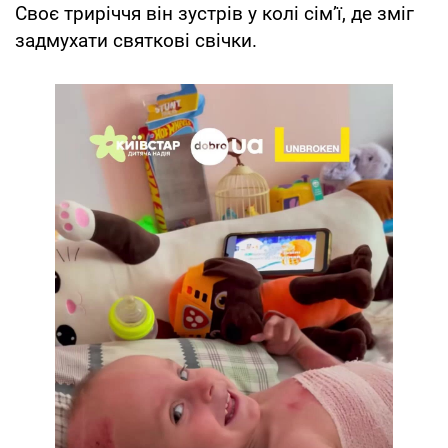
Своє триріччя він зустрів у колі сім’ї, де зміг
задмухати святкові свічки.