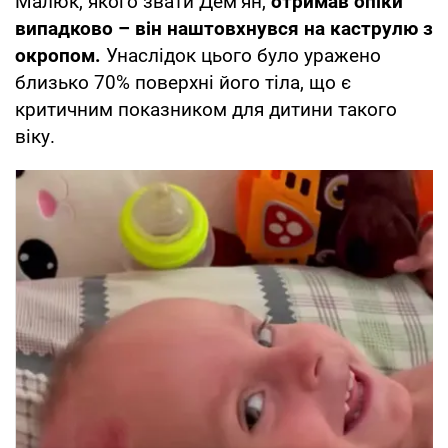
Малюк, якого звати Дем’ян,
отримав опіки
випадково – він наштовхнувся на каструлю з
окропом.
Унаслідок цього було уражено
близько 70% поверхні його тіла, що є
критичним показником для дитини такого
віку.