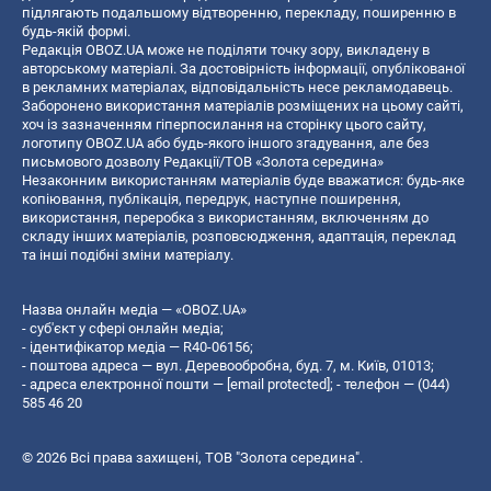
підлягають подальшому відтворенню, перекладу, поширенню в
будь-якій формі.
Редакція OBOZ.UA може не поділяти точку зору, викладену в
авторському матеріалі. За достовірність інформації, опублікованої
в рекламних матеріалах, відповідальність несе рекламодавець.
Заборонено використання матеріалів розміщених на цьому сайті,
хоч із зазначенням гіперпосилання на сторінку цього сайту,
логотипу OBOZ.UA або будь-якого іншого згадування, але без
письмового дозволу Редакції/ТОВ «Золота середина»
Незаконним використанням матеріалів буде вважатися: будь-яке
копiювання, публiкацiя, передрук, наступне поширення,
використання, переробка з використанням, включенням до
складу інших матеріалів, розповсюдження, адаптація, переклад
та інші подібні зміни матеріалу.
Назва онлайн медіа — «OBOZ.UA»
- суб'єкт у сфері онлайн медіа;
- ідентифікатор медіа — R40-06156;
- поштова адреса — вул. Деревообробна, буд. 7, м. Київ, 01013;
- адреса електронної пошти —
[email protected]
; - телефон — (044)
585 46 20
© 2026 Всі права захищені, ТОВ "Золота середина".