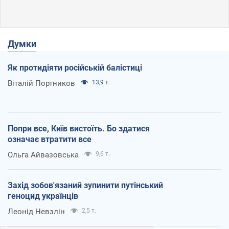
Думки
Як протидіяти російській балістиці
Віталій Портников
13,9 т.
Попри все, Київ вистоїть. Бо здатися
означає втратити все
Ольга Айвазовська
9,6 т.
Захід зобов'язаний зупинити путінський
геноцид українців
Леонід Невзлін
2,5 т.