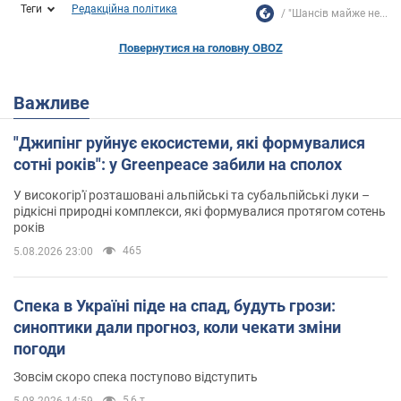
Теги
Редакційна політика
"Шансів майже не...
Повернутися на головну OBOZ
Важливе
"Джипінг руйнує екосистеми, які формувалися
сотні років": у Greenpeace забили на сполох
У високогір'ї розташовані альпійські та субальпійські луки –
рідкісні природні комплекси, які формувалися протягом сотень
років
465
5.08.2026 23:00
Спека в Україні піде на спад, будуть грози:
синоптики дали прогноз, коли чекати зміни
погоди
Зовсім скоро спека поступово відступить
5,6 т.
5.08.2026 14:59