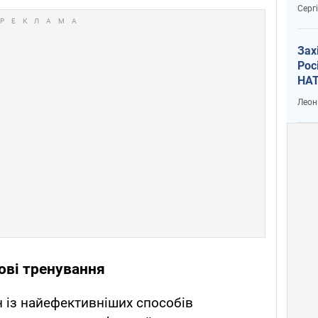
рак
Серг
Зах
Рос
НАТ
Леон
ові тренування
н із найефективніших способів