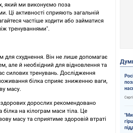
х, який ми виконуємо поза
. Ці активності сприяють загальній
магайтеся частіше ходити або займатися
іж тренуваннями".
 для схуднення. Він не лише допомагає
Дум
м, але й необхідний для відновлення та
час силових тренувань. Дослідження
Рос
поживання білка сприяє зниженню ваги,
поз
нас
ву масу.
тем
Серг
і здорових дорослих рекомендовано
а білка на кілограм маси тіла. Це
"Ми
ову масу та сприятиме здоровій втраті
гір
під