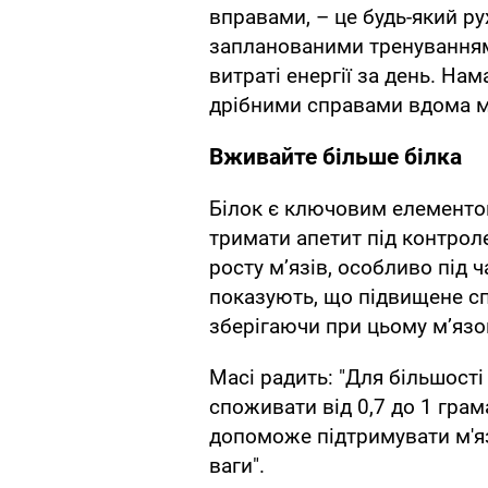
вправами, – це будь-який ру
запланованими тренуваннями
витраті енергії за день. На
дрібними справами вдома м
Вживайте більше білка
Білок є ключовим елементом
тримати апетит під контроле
росту м’язів, особливо під 
показують, що підвищене с
зберігаючи при цьому м’язо
Масі радить: "Для більшост
споживати від 0,7 до 1 грам
допоможе підтримувати м'яз
ваги".