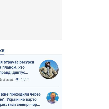
ки
ія втрачає ресурси
а планом: хто
правді диктує
п війни
10,0 т.
ій Місюра
 вже проходили через
ше": Україні не варто
даватися зневірі через