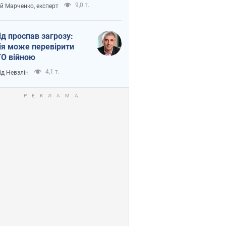
етний терор
9,0 т.
ій Марченко, експерт
ід проспав загрозу:
ія може перевірити
О війною
4,1 т.
ід Невзлін