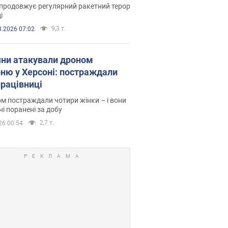
продовжує регулярний ракетний терор
і
9,3 т.
8.2026 07:02
яни атакували дроном
рню у Херсоні: постраждали
рацівниці
м постраждали чотири жінки – і вони
ні поранені за добу
2,7 т.
26 00:54