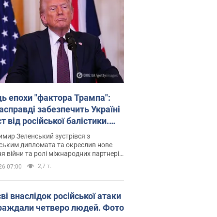
ць епохи "фактора Трампа":
насправді забезпечить Україні
т від російської балістики.
рв’ю з Безсмертним
мир Зеленський зустрівся з
ським дипломата та окреслив нове
я війни та ролі міжнародних партнерів
тьбі з Росією
2,7 т.
26 07:00
ві внаслідок російської атаки
раждали четверо людей. Фото