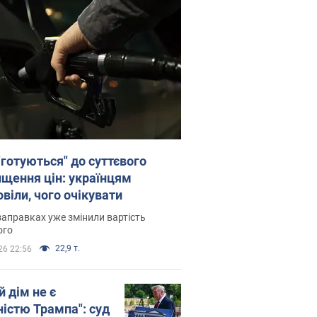
"готуються" до суттєвого
ищення цін: українцям
віли, чого очікувати
заправках уже змінили вартість
ого
22,9 т.
26 22:56
й дім не є
ністю Трампа": суд