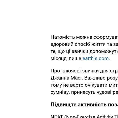
Натомість можна сформувати
здоровий спосіб життя та з
те, що ці звички допоможу
місяця, пише
eatthis.com.
Про ключові звички для стру
Джанна Масі. Важливо розум
тому не варто очікувати мит
сумніву, принесуть чудові р
Підвищте активність поз
NEAT (Non-Exercise Activity T