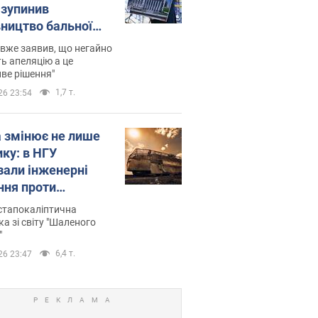
зупинив
вництво бальної
 за $400 млн
вже заявив, що негайно
ь апеляцію а це
ве рішення"
1,7 т.
26 23:54
а змінює не лише
ику: в НГУ
зали інженерні
ння проти
йських FPV-дронів.
стапокаліптична
ка зі світу "Шаленого
"
6,4 т.
26 23:47