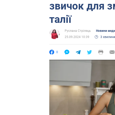
звичок для 
талії
Руслана Стрілець
Новини мед
25.09.2024 10:39
3 хвилин
0