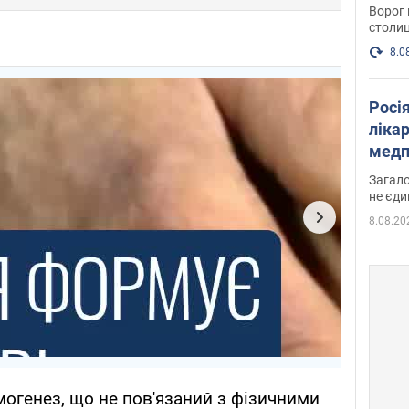
Ворог 
столиц
8.0
Росі
ліка
медп
Загало
не єди
8.08.20
огенез, що не пов'язаний з фізичними