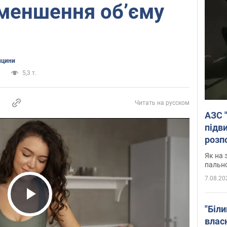
зменшення об’єму
ицини
и
5,3 т.
Читать на русском
АЗС 
підв
розпо
Як на 
пальн
7.08.20
Play Video
"Біли
влас