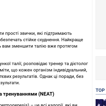
 прості звички, які підтримають
абезпечать стійке схуднення. Найкраще
ть вам зменшити талію вже протягом
нкої талії, розповідає тренер та дієтолог
іти, що кожен організм індивідуальний,
тєвих результатів. Однак ці поради, без
езультати.
TO
а тренуваннями (NEAT)
hermogenesis) – це всі калорії, які ви