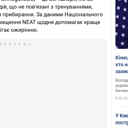
ій, що не пов'язані з тренуваннями,
чи прибирання. За даними Національного
ідвищення NEAT щодня допомагає краще
ігає ожирінню.
Кіне
хто 
захис
Інте
Володи
україн
баченн
у боро
8.08.20
У Киє
пост