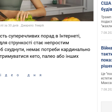
США 
буді
зали
Трамп 
подаст
"жахли
7.08.20
ість суперечливих порад в Інтернеті,
для стрункості стає непростим
Війн
об схуднути, немає потреби кардинально
такт
тримуватися кето, палео або інших
пока
ріше
росі
Це "по
ідео дня
Фото
естети
Макса
7.08.20