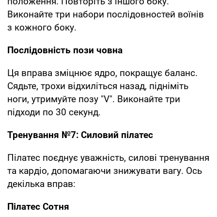
положення. Повторіть з іншого боку.
Виконайте три набори послідовностей воїнів
з кожного боку.
Послідовність пози човна
Ця вправа зміцнює ядро, покращує баланс.
Сядьте, трохи відхиліться назад, підніміть
ноги, утримуйте позу "V". Виконайте три
підходи по 30 секунд.
Тренування №7: Силовий пілатес
Пілатес поєднує уважність, силові тренування
та кардіо, допомагаючи знижувати вагу. Ось
декілька вправ:
Пілатес Сотня