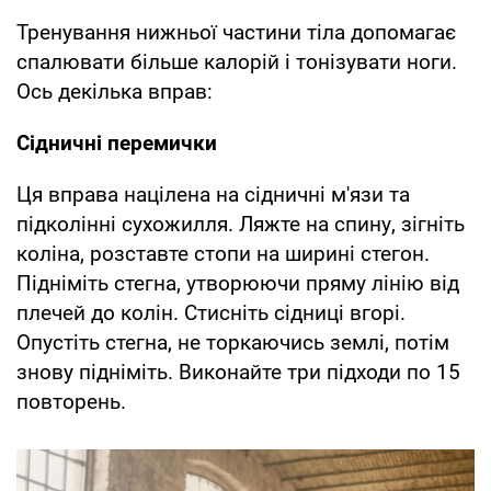
Тренування нижньої частини тіла допомагає
спалювати більше калорій і тонізувати ноги.
Ось декілька вправ:
Сідничні перемички
Ця вправа націлена на сідничні м'язи та
підколінні сухожилля. Ляжте на спину, зігніть
коліна, розставте стопи на ширині стегон.
Підніміть стегна, утворюючи пряму лінію від
плечей до колін. Стисніть сідниці вгорі.
Опустіть стегна, не торкаючись землі, потім
знову підніміть. Виконайте три підходи по 15
повторень.