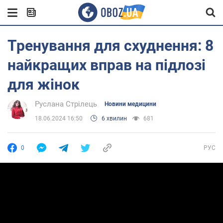
Тренування для схуднення: 8
найкращих вправ на підлозі
для жінок
Руслана Стрілець
Новини медицини
18.06.2024 16:50
6 хвилин
681
0
РУС