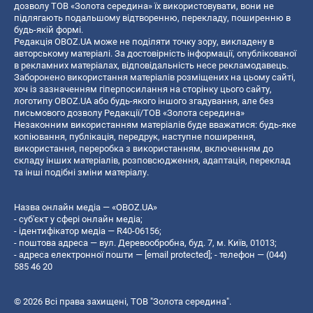
дозволу ТОВ «Золота середина» їх використовувати, вони не
підлягають подальшому відтворенню, перекладу, поширенню в
будь-якій формі.
Редакція OBOZ.UA може не поділяти точку зору, викладену в
авторському матеріалі. За достовірність інформації, опублікованої
в рекламних матеріалах, відповідальність несе рекламодавець.
Заборонено використання матеріалів розміщених на цьому сайті,
хоч із зазначенням гіперпосилання на сторінку цього сайту,
логотипу OBOZ.UA або будь-якого іншого згадування, але без
письмового дозволу Редакції/ТОВ «Золота середина»
Незаконним використанням матеріалів буде вважатися: будь-яке
копiювання, публiкацiя, передрук, наступне поширення,
використання, переробка з використанням, включенням до
складу інших матеріалів, розповсюдження, адаптація, переклад
та інші подібні зміни матеріалу.
Назва онлайн медіа — «OBOZ.UA»
- суб'єкт у сфері онлайн медіа;
- ідентифікатор медіа — R40-06156;
- поштова адреса — вул. Деревообробна, буд. 7, м. Київ, 01013;
- адреса електронної пошти —
[email protected]
; - телефон — (044)
585 46 20
© 2026 Всі права захищені, ТОВ "Золота середина".