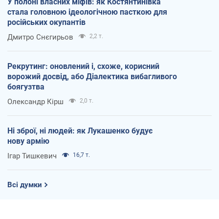
У полоні власних міфів: як Костянтинівка
стала головною ідеологічною пасткою для
російських окупантів
Дмитро Снєгирьов
2,2 т.
Рекрутинг: оновлений і, схоже, корисний
ворожий досвід, або Діалектика вибагливого
боягузтва
Олександр Кірш
2,0 т.
Ні зброї, ні людей: як Лукашенко будує
нову армію
Ігар Тишкевич
16,7 т.
Всі думки