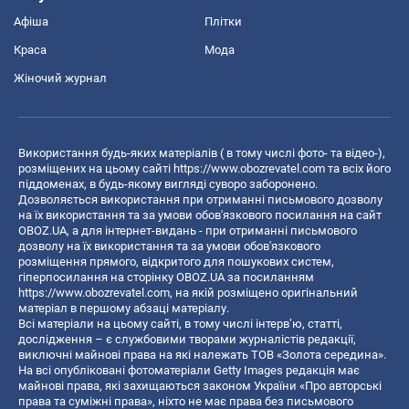
Афіша
Плітки
Краса
Мода
Жіночий журнал
Використання будь-яких матеріалів ( в тому числі фото- та відео-),
розміщених на цьому сайті
https://www.obozrevatel.com
та всіх його
піддоменах, в будь-якому вигляді суворо заборонено.
Дозволяється використання при отриманні письмового дозволу
на їх використання та за умови обов'язкового посилання на сайт
OBOZ.UA, а для інтернет-видань - при отриманні письмового
дозволу на їх використання та за умови обов'язкового
розміщення прямого, відкритого для пошукових систем,
гіперпосилання на сторінку OBOZ.UA за посиланням
https://www.obozrevatel.com
, на якій розміщено оригінальний
матеріал в першому абзаці матеріалу.
Всі матеріали на цьому сайті, в тому числі інтерв’ю, статті,
дослідження – є службовими творами журналістів редакції,
виключні майнові права на які належать ТОВ «Золота середина».
На всі опубліковані фотоматеріали Getty Images редакція має
майнові права, які захищаються законом України «Про авторські
права та суміжні права», ніхто не має права без письмового