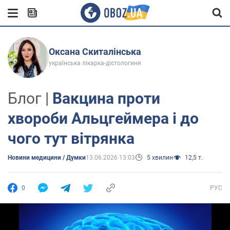
Оксана Скиталінська
українська лікарка-дієтологиня
Блог |
Вакцина проти
хвороби Альцгеймера і до
чого тут вітрянка
Новини медицини / Думки
13.06.2026 13:03
5 хвилин
12,5 т.
0
РУС