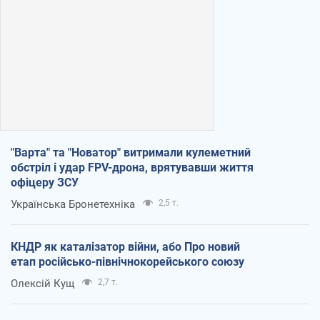
"Варта" та "Новатор" витримали кулеметний
обстріл і удар FPV-дрона, врятувавши життя
офіцеру ЗСУ
Українська Бронетехніка
2,5 т.
КНДР як каталізатор війни, або Про новий
етап російсько-північнокорейського союзу
Олексій Кущ
2,7 т.