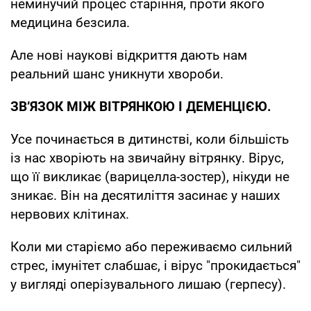
неминучий процес старіння, проти якого
медицина безсила.
Але нові наукові відкриття дають нам
реальний шанс уникнути хвороби.
ЗВʼЯЗОК МІЖ ВІТРЯНКОЮ І ДЕМЕНЦІЄЮ.
Усе починається в дитинстві, коли більшість
із нас хворіють на звичайну вітрянку. Вірус,
що її викликає (варицелла-зостер), нікуди не
зникає. Він на десятиліття засинає у наших
нервових клітинах.
Коли ми старіємо або переживаємо сильний
стрес, імунітет слабшає, і вірус "прокидається"
у вигляді оперізувального лишаю (герпесу).