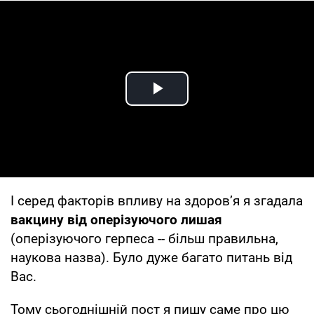
Play Video
І серед факторів впливу на здоровʼя я згадала
вакцину від оперізуючого лишая
(оперізуючого герпеса -- більш правильна,
наукова назва). Було дуже багато питань від
Вас.
Тому сьогоднішній пост я пишу саме про цю