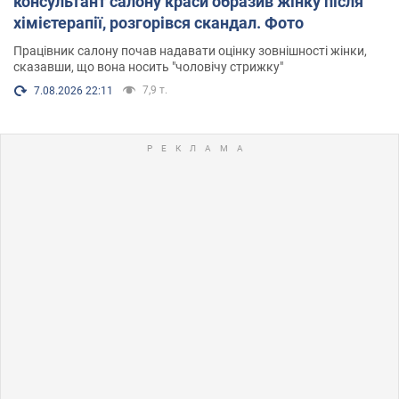
консультант салону краси образив жінку після
хімієтерапії, розгорівся скандал. Фото
Працівник салону почав надавати оцінку зовнішності жінки,
сказавши, що вона носить "чоловічу стрижку"
7,9 т.
7.08.2026 22:11