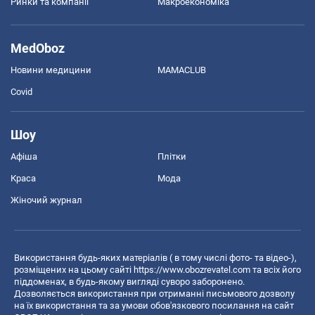
Ринки та компанії
Макроекономіка
MedOboz
Новини медицини
MAMACLUB
Covid
Шоу
Афіша
Плітки
Краса
Мода
Жіночий журнал
Використання будь-яких матеріалів ( в тому числі фото- та відео-),
розміщених на цьому сайті
https://www.obozrevatel.com
та всіх його
піддоменах, в будь-якому вигляді суворо заборонено.
Дозволяється використання при отриманні письмового дозволу
на їх використання та за умови обов'язкового посилання на сайт