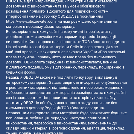
OBOZ.UA, а для інтернет-видань - при отриманні письмового
дозволу на їх використання та за умови обов'язкового
розміщення прямого, відкритого для пошукових систем,
гіперпосилання на сторінку OBOZ.UA за посиланням
https://www.obozrevatel.com
, на якій розміщено оригінальний
матеріал в першому абзаці матеріалу.
Всі матеріали на цьому сайті, в тому числі інтерв’ю, статті,
дослідження – є службовими творами журналістів редакції,
виключні майнові права на які належать ТОВ «Золота середина».
На всі опубліковані фотоматеріали Getty Images редакція має
майнові права, які захищаються законом України «Про авторські
права та суміжні права», ніхто не має права без письмового
дозволу ТОВ «Золота середина» їх використовувати, вони не
підлягають подальшому відтворенню, перекладу, поширенню в
будь-якій формі.
Редакція OBOZ.UA може не поділяти точку зору, викладену в
авторському матеріалі. За достовірність інформації, опублікованої
в рекламних матеріалах, відповідальність несе рекламодавець.
Заборонено використання матеріалів розміщених на цьому сайті,
хоч із зазначенням гіперпосилання на сторінку цього сайту,
логотипу OBOZ.UA або будь-якого іншого згадування, але без
письмового дозволу Редакції/ТОВ «Золота середина»
Незаконним використанням матеріалів буде вважатися: будь-яке
копiювання, публiкацiя, передрук, наступне поширення,
використання, переробка з використанням, включенням до
складу інших матеріалів, розповсюдження, адаптація, переклад
та інші подібні зміни матеріалу.