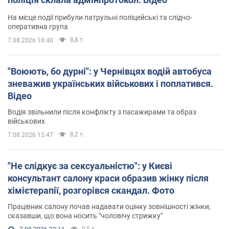
На місце події прибули патрульні поліцейські та слідчо-
оперативна група
8,8 т.
7.08.2026 18:40
"Воюють, бо дурні": у Чернівцях водій автобуса
зневажив українських військових і поплатився.
Відео
Водія звільнили після конфлікту з пасажирами та образ
військових
8,2 т.
7.08.2026 15:47
"Не слідкує за сексуальністю": у Києві
консультант салону краси образив жінку після
хімієтерапії, розгорівся скандал. Фото
Працівник салону почав надавати оцінку зовнішності жінки,
сказавши, що вона носить "чоловічу стрижку"
9,5 т.