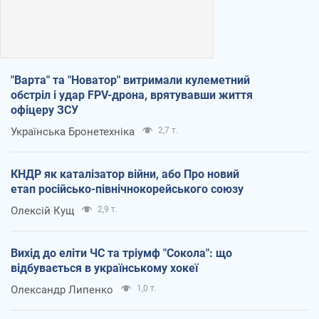
"Варта" та "Новатор" витримали кулеметний
обстріл і удар FPV-дрона, врятувавши життя
офіцеру ЗСУ
Українська Бронетехніка
2,7 т.
КНДР як каталізатор війни, або Про новий
етап російсько-північнокорейського союзу
Олексій Кущ
2,9 т.
Вихід до еліти ЧС та тріумф "Сокола": що
відбувається в українському хокеї
Олександр Липенко
1,0 т.