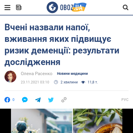
Вчені назвали напої,
вживання яких підвищує
ризик деменції: результати
дослідження
Олена Расенко
Новини медицини
23.11.2021 03:10
2 хвилини
11,8 т.
0
РУС