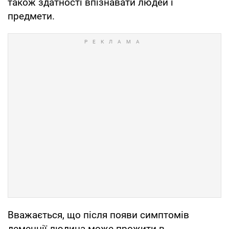
також здатності впізнавати людей і
предмети.
Вважається, що після появи симптомів
деменції людина може прожити в