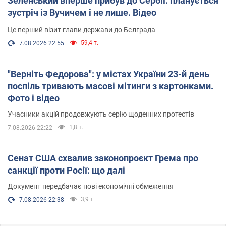
Зеленський вперше прибув до Сербії: планується
зустріч із Вучичем і не лише. Відео
Це перший візит глави держави до Бєлграда
59,4 т.
7.08.2026 22:55
"Верніть Федорова": у містах України 23-й день
поспіль тривають масові мітинги з картонками.
Фото і відео
Учасники акцій продовжують серію щоденних протестів
1,8 т.
7.08.2026 22:22
Сенат США схвалив законопроєкт Грема про
санкції проти Росії: що далі
Документ передбачає нові економічні обмеження
3,9 т.
7.08.2026 22:38