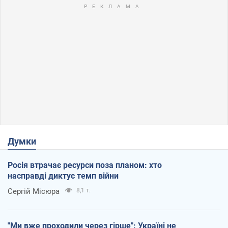
Думки
Росія втрачає ресурси поза планом: хто
насправді диктує темп війни
Сергій Місюра
8,1 т.
"Ми вже проходили через гірше": Україні не