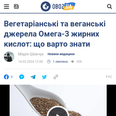
Вегетаріанські та веганські
джерела Омега-3 жирних
кислот: що варто знати
Марія Шевчук
Новини медицини
14.05.2024 12:00
1 хвилина
306
0
РУС