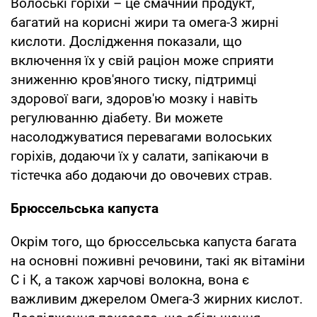
Волоські горіхи – це смачний продукт,
багатий на корисні жири та омега-3 жирні
кислоти. Дослідження показали, що
включення їх у свій раціон може сприяти
зниженню кров'яного тиску, підтримці
здорової ваги, здоров'ю мозку і навіть
регулюванню діабету. Ви можете
насолоджуватися перевагами волоських
горіхів, додаючи їх у салати, запікаючи в
тістечка або додаючи до овочевих страв.
Брюссельська капуста
Окрім того, що брюссельська капуста багата
на основні поживні речовини, такі як вітаміни
С і К, а також харчові волокна, вона є
важливим джерелом Омега-3 жирних кислот.