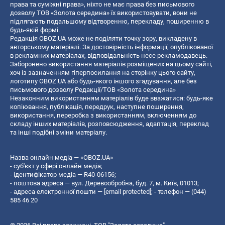
права та суміжні права», ніхто не має права без письмового
дозволу ТОВ «Золота середина» їх використовувати, вони не
підлягають подальшому відтворенню, перекладу, поширенню в
будь-якій формі.
Редакція OBOZ.UA може не поділяти точку зору, викладену в
авторському матеріалі. За достовірність інформації, опублікованої
в рекламних матеріалах, відповідальність несе рекламодавець.
Заборонено використання матеріалів розміщених на цьому сайті,
хоч із зазначенням гіперпосилання на сторінку цього сайту,
логотипу OBOZ.UA або будь-якого іншого згадування, але без
письмового дозволу Редакції/ТОВ «Золота середина»
Незаконним використанням матеріалів буде вважатися: будь-яке
копiювання, публiкацiя, передрук, наступне поширення,
використання, переробка з використанням, включенням до
складу інших матеріалів, розповсюдження, адаптація, переклад
та інші подібні зміни матеріалу.
Назва онлайн медіа — «OBOZ.UA»
- суб'єкт у сфері онлайн медіа;
- ідентифікатор медіа — R40-06156;
- поштова адреса — вул. Деревообробна, буд. 7, м. Київ, 01013;
- адреса електронної пошти —
[email protected]
; - телефон — (044)
585 46 20