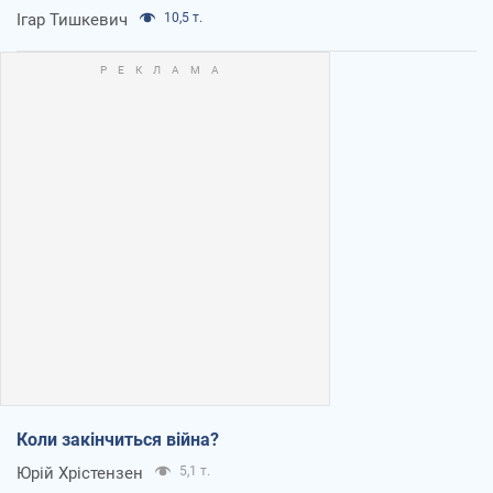
Ігар Тишкевич
10,5 т.
Коли закінчиться війна?
Юрій Хрістензен
5,1 т.