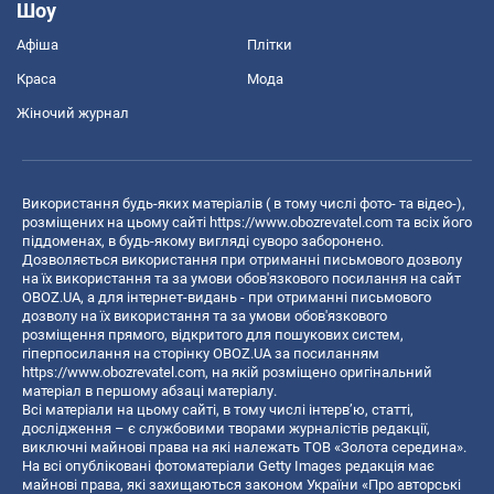
Шоу
Афіша
Плітки
Краса
Мода
Жіночий журнал
Використання будь-яких матеріалів ( в тому числі фото- та відео-),
розміщених на цьому сайті
https://www.obozrevatel.com
та всіх його
піддоменах, в будь-якому вигляді суворо заборонено.
Дозволяється використання при отриманні письмового дозволу
на їх використання та за умови обов'язкового посилання на сайт
OBOZ.UA, а для інтернет-видань - при отриманні письмового
дозволу на їх використання та за умови обов'язкового
розміщення прямого, відкритого для пошукових систем,
гіперпосилання на сторінку OBOZ.UA за посиланням
https://www.obozrevatel.com
, на якій розміщено оригінальний
матеріал в першому абзаці матеріалу.
Всі матеріали на цьому сайті, в тому числі інтерв’ю, статті,
дослідження – є службовими творами журналістів редакції,
виключні майнові права на які належать ТОВ «Золота середина».
На всі опубліковані фотоматеріали Getty Images редакція має
майнові права, які захищаються законом України «Про авторські