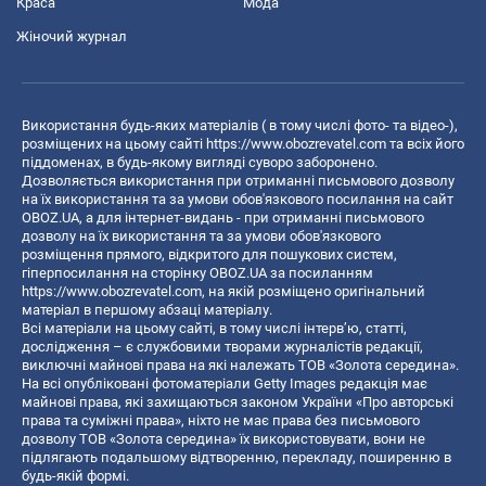
Краса
Мода
Жіночий журнал
Використання будь-яких матеріалів ( в тому числі фото- та відео-),
розміщених на цьому сайті
https://www.obozrevatel.com
та всіх його
піддоменах, в будь-якому вигляді суворо заборонено.
Дозволяється використання при отриманні письмового дозволу
на їх використання та за умови обов'язкового посилання на сайт
OBOZ.UA, а для інтернет-видань - при отриманні письмового
дозволу на їх використання та за умови обов'язкового
розміщення прямого, відкритого для пошукових систем,
гіперпосилання на сторінку OBOZ.UA за посиланням
https://www.obozrevatel.com
, на якій розміщено оригінальний
матеріал в першому абзаці матеріалу.
Всі матеріали на цьому сайті, в тому числі інтерв’ю, статті,
дослідження – є службовими творами журналістів редакції,
виключні майнові права на які належать ТОВ «Золота середина».
На всі опубліковані фотоматеріали Getty Images редакція має
майнові права, які захищаються законом України «Про авторські
права та суміжні права», ніхто не має права без письмового
дозволу ТОВ «Золота середина» їх використовувати, вони не
підлягають подальшому відтворенню, перекладу, поширенню в
будь-якій формі.