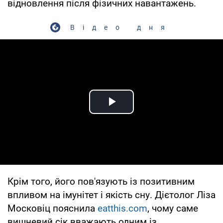
відновлення після фізичних навантажень.
Відео дня
Play Video
Крім того, його пов'язують із позитивним
впливом на імунітет і якість сну. Дієтолог Ліза
Московіц пояснила
eatthis.com
, чому саме
вишневий сік вважають одним із