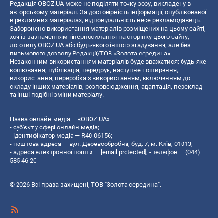
Редакція OBOZ.UA може не поділяти точку зору, викладену в
авторському матеріалі. За достовірність інформації, опублікованої
в рекламних матеріалах, відповідальність несе рекламодавець.
Заборонено використання матеріалів розміщених на цьому сайті,
хоч із зазначенням гіперпосилання на сторінку цього сайту,
логотипу OBOZ.UA або будь-якого іншого згадування, але без
письмового дозволу Редакції/ТОВ «Золота середина»
Незаконним використанням матеріалів буде вважатися: будь-яке
копiювання, публiкацiя, передрук, наступне поширення,
використання, переробка з використанням, включенням до
складу інших матеріалів, розповсюдження, адаптація, переклад
та інші подібні зміни матеріалу.
Назва онлайн медіа — «OBOZ.UA»
- суб'єкт у сфері онлайн медіа;
- ідентифікатор медіа — R40-06156;
- поштова адреса — вул. Деревообробна, буд. 7, м. Київ, 01013;
- адреса електронної пошти —
[email protected]
; - телефон — (044)
585 46 20
© 2026 Всі права захищені, ТОВ "Золота середина".