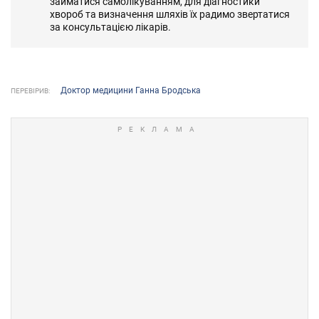
займатися самолікуванням, для діагностики
хвороб та визначення шляхів їх радимо звертатися
за консультацією лікарів.
Доктор медицини Ганна Бродська
ПЕРЕВІРИВ: