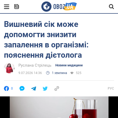
Вишневий сік може
допомогти знизити
запалення в організмі:
пояснення дієтолога
Руслана Стрілець
Новини медицини
9.07.2026 14:36
1 хвилина
525
0
РУС