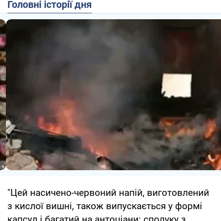
Головні історії дня
"Цей насичено-червоний напій, виготовлений
з кислої вишні, також випускається у формі
капсул і багатий на антоціани: сполуку з