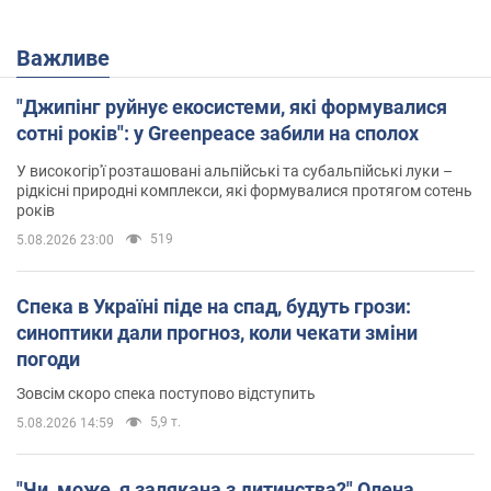
Важливе
"Джипінг руйнує екосистеми, які формувалися
сотні років": у Greenpeace забили на сполох
У високогір'ї розташовані альпійські та субальпійські луки –
рідкісні природні комплекси, які формувалися протягом сотень
років
519
5.08.2026 23:00
Спека в Україні піде на спад, будуть грози:
синоптики дали прогноз, коли чекати зміни
погоди
Зовсім скоро спека поступово відступить
5,9 т.
5.08.2026 14:59
"Чи, може, я залякана з дитинства?" Олена