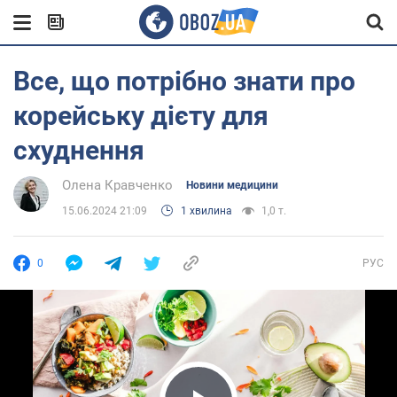
Все, що потрібно знати про
корейську дієту для
схуднення
Олена Кравченко
Новини медицини
15.06.2024 21:09
1 хвилина
1,0 т.
0
РУС