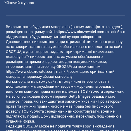
Жіночий журнал
Використання будь-яких матеріалів ( в тому числі фото- та відео-),
розміщених на цьому сайті
https://www.obozrevatel.com
та всіх його
піддоменах, в будь-якому вигляді суворо заборонено.
Дозволяється використання при отриманні письмового дозволу
на їх використання та за умови обов'язкового посилання на сайт
OBOZ.UA, а для інтернет-видань - при отриманні письмового
дозволу на їх використання та за умови обов'язкового
розміщення прямого, відкритого для пошукових систем,
гіперпосилання на сторінку OBOZ.UA за посиланням
https://www.obozrevatel.com
, на якій розміщено оригінальний
матеріал в першому абзаці матеріалу.
Всі матеріали на цьому сайті, в тому числі інтерв’ю, статті,
дослідження – є службовими творами журналістів редакції,
виключні майнові права на які належать ТОВ «Золота середина».
На всі опубліковані фотоматеріали Getty Images редакція має
майнові права, які захищаються законом України «Про авторські
права та суміжні права», ніхто не має права без письмового
дозволу ТОВ «Золота середина» їх використовувати, вони не
підлягають подальшому відтворенню, перекладу, поширенню в
будь-якій формі.
Редакція OBOZ.UA може не поділяти точку зору, викладену в