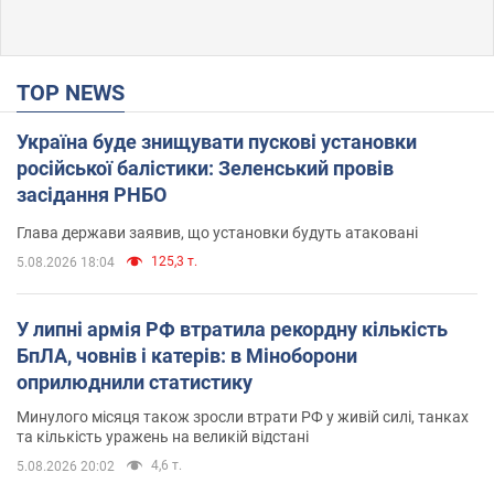
TOP NEWS
Україна буде знищувати пускові установки
російської балістики: Зеленський провів
засідання РНБО
Глава держави заявив, що установки будуть атаковані
125,3 т.
5.08.2026 18:04
У липні армія РФ втратила рекордну кількість
БпЛА, човнів і катерів: в Міноборони
оприлюднили статистику
Минулого місяця також зросли втрати РФ у живій силі, танках
та кількість уражень на великій відстані
4,6 т.
5.08.2026 20:02