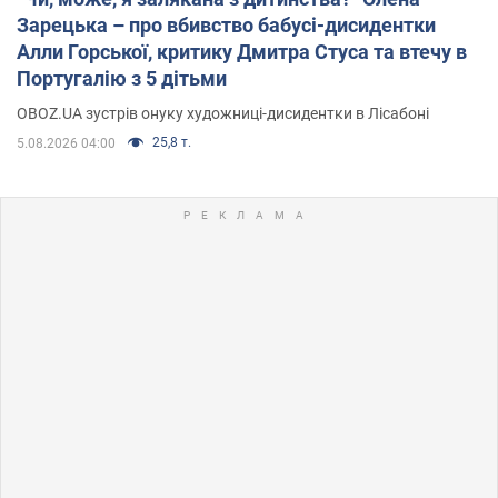
Зарецька – про вбивство бабусі-дисидентки
Алли Горської, критику Дмитра Стуса та втечу в
Португалію з 5 дітьми
OBOZ.UA зустрів онуку художниці-дисидентки в Лісабоні
25,8 т.
5.08.2026 04:00