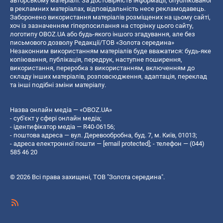
авторському матеріалі. За достовірність інформації, опублікованої
в рекламних матеріалах, відповідальність несе рекламодавець.
Заборонено використання матеріалів розміщених на цьому сайті,
хоч із зазначенням гіперпосилання на сторінку цього сайту,
логотипу OBOZ.UA або будь-якого іншого згадування, але без
письмового дозволу Редакції/ТОВ «Золота середина»
Незаконним використанням матеріалів буде вважатися: будь-яке
копiювання, публiкацiя, передрук, наступне поширення,
використання, переробка з використанням, включенням до
складу інших матеріалів, розповсюдження, адаптація, переклад
та інші подібні зміни матеріалу.
Назва онлайн медіа — «OBOZ.UA»
- суб'єкт у сфері онлайн медіа;
- ідентифікатор медіа — R40-06156;
- поштова адреса — вул. Деревообробна, буд. 7, м. Київ, 01013;
- адреса електронної пошти —
[email protected]
; - телефон — (044)
585 46 20
© 2026 Всі права захищені, ТОВ "Золота середина".