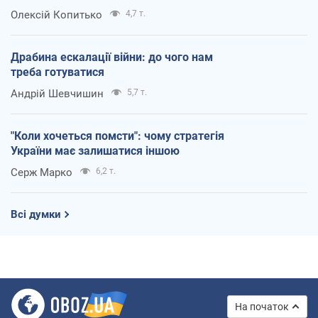
Олексій Копитько
4,7 т.
Драбина ескалації війни: до чого нам
треба готуватися
Андрій Шевчишин
5,7 т.
"Коли хочеться помсти": чому стратегія
України має залишатися іншою
Серж Марко
6,2 т.
Всі думки
На початок