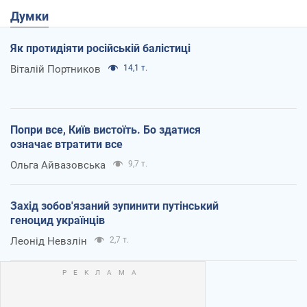
Думки
Як протидіяти російській балістиці
Віталій Портников
14,1 т.
Попри все, Київ вистоїть. Бо здатися
означає втратити все
Ольга Айвазовська
9,7 т.
Захід зобов'язаний зупинити путінський
геноцид українців
Леонід Невзлін
2,7 т.