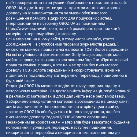
на їх використання та за умови обов'язкового посилання на сайт
OBOZ.UA, а для інтернет-видань - при отриманні письмового
дозволу на їх використання та за умови обов'язкового
розміщення прямого, відкритого для пошукових систем,
гіперпосилання на сторінку OBOZ.UA за посиланням
https://www.obozrevatel.com
, на якій розміщено оригінальний
матеріал в першому абзаці матеріалу.
Всі матеріали на цьому сайті, в тому числі інтерв’ю, статті,
дослідження – є службовими творами журналістів редакції,
виключні майнові права на які належать ТОВ «Золота середина».
На всі опубліковані фотоматеріали Getty Images редакція має
майнові права, які захищаються законом України «Про авторські
права та суміжні права», ніхто не має права без письмового
дозволу ТОВ «Золота середина» їх використовувати, вони не
підлягають подальшому відтворенню, перекладу, поширенню в
будь-якій формі.
Редакція OBOZ.UA може не поділяти точку зору, викладену в
авторському матеріалі. За достовірність інформації, опублікованої
в рекламних матеріалах, відповідальність несе рекламодавець.
Заборонено використання матеріалів розміщених на цьому сайті,
хоч із зазначенням гіперпосилання на сторінку цього сайту,
логотипу OBOZ.UA або будь-якого іншого згадування, але без
письмового дозволу Редакції/ТОВ «Золота середина»
Незаконним використанням матеріалів буде вважатися: будь-яке
копiювання, публiкацiя, передрук, наступне поширення,
використання, переробка з використанням, включенням до