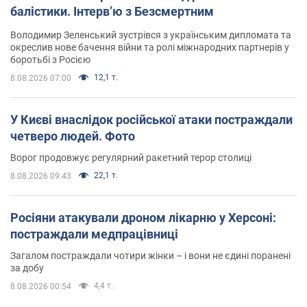
балістики. Інтерв’ю з Безсмертним
Володимир Зеленський зустрівся з українським дипломата та
окреслив нове бачення війни та ролі міжнародних партнерів у
боротьбі з Росією
12,1 т.
8.08.2026 07:00
У Києві внаслідок російської атаки постраждали
четверо людей. Фото
Ворог продовжує регулярний ракетний терор столиці
22,1 т.
8.08.2026 09:43
Росіяни атакували дроном лікарню у Херсоні:
постраждали медпрацівниці
Загалом постраждали чотири жінки – і вони не єдині поранені
за добу
4,4 т.
8.08.2026 00:54