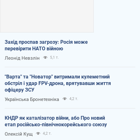
Захід проспав загрозу: Росія може
перевірити НАТО війною
Леонід Невзлін
5,1 т.
"Варта" та "Новатор" витримали кулеметний
обстріл і удар FPV-дрона, врятувавши життя
офіцеру ЗСУ
Українська Бронетехніка
4,2 т.
КНДР як каталізатор війни, або Про новий
етап російсько-північнокорейського союзу
Олексій Кущ
4,2 т.