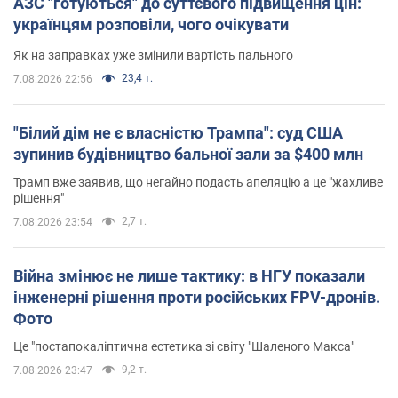
АЗС "готуються" до суттєвого підвищення цін:
українцям розповіли, чого очікувати
Як на заправках уже змінили вартість пального
23,4 т.
7.08.2026 22:56
"Білий дім не є власністю Трампа": суд США
зупинив будівництво бальної зали за $400 млн
Трамп вже заявив, що негайно подасть апеляцію а це "жахливе
рішення"
2,7 т.
7.08.2026 23:54
Війна змінює не лише тактику: в НГУ показали
інженерні рішення проти російських FPV-дронів.
Фото
Це "постапокаліптична естетика зі світу "Шаленого Макса"
9,2 т.
7.08.2026 23:47