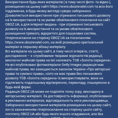
Використання будь-яких матеріалів ( в тому числі фото- та відео-),
розміщених на цьому сайті
https://www.obozrevatel.com
та всіх його
піддоменах, в будь-якому вигляді суворо заборонено.
Дозволяється використання при отриманні письмового дозволу
на їх використання та за умови обов'язкового посилання на сайт
OBOZ.UA, а для інтернет-видань - при отриманні письмового
дозволу на їх використання та за умови обов'язкового
розміщення прямого, відкритого для пошукових систем,
гіперпосилання на сторінку OBOZ.UA за посиланням
https://www.obozrevatel.com
, на якій розміщено оригінальний
матеріал в першому абзаці матеріалу.
Всі матеріали на цьому сайті, в тому числі інтерв’ю, статті,
дослідження – є службовими творами журналістів редакції,
виключні майнові права на які належать ТОВ «Золота середина».
На всі опубліковані фотоматеріали Getty Images редакція має
майнові права, які захищаються законом України «Про авторські
права та суміжні права», ніхто не має права без письмового
дозволу ТОВ «Золота середина» їх використовувати, вони не
підлягають подальшому відтворенню, перекладу, поширенню в
будь-якій формі.
Редакція OBOZ.UA може не поділяти точку зору, викладену в
авторському матеріалі. За достовірність інформації, опублікованої
в рекламних матеріалах, відповідальність несе рекламодавець.
Заборонено використання матеріалів розміщених на цьому сайті,
хоч із зазначенням гіперпосилання на сторінку цього сайту,
логотипу OBOZ.UA або будь-якого іншого згадування, але без