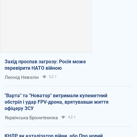
Захід проспав загрозу: Росія може
перевірити НАТО війною
Леонід Невзлін
5,2 т.
"Варта" та "Новатор" витримали кулеметний
обстріл і удар FPV-дрона, врятувавши життя
офіцеру ЗСУ
Українська Бронетехніка
4,2 т.
КНДР як каталізатор війни, або Про новий