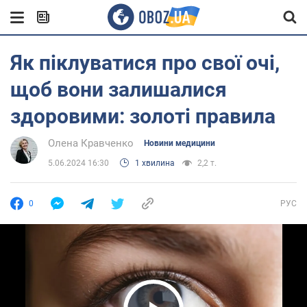
Як піклуватися про свої очі,
щоб вони залишалися
здоровими: золоті правила
Олена Кравченко
Новини медицини
5.06.2024 16:30
1 хвилина
2,2 т.
0
РУС