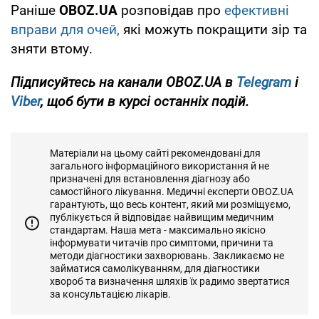
Раніше
OBOZ.UA
розповідав про
ефективні
вправи для очей,
які можуть покращити зір та
зняти втому.
Підписуйтесь на канали OBOZ
.UA
в
Telegram
і
Viber
, щоб бути в курсі останніх подій.
Матеріали на цьому сайті рекомендовані для
загального інформаційного використання й не
призначені для встановлення діагнозу або
самостійного лікування. Медичні експерти OBOZ.UA
гарантують, що весь контент, який ми розміщуємо,
публікується й відповідає найвищим медичним
стандартам. Наша мета - максимально якісно
інформувати читачів про симптоми, причини та
методи діагностики захворювань. Закликаємо не
займатися самолікуванням, для діагностики
хвороб та визначення шляхів їх радимо звертатися
за консультацією лікарів.