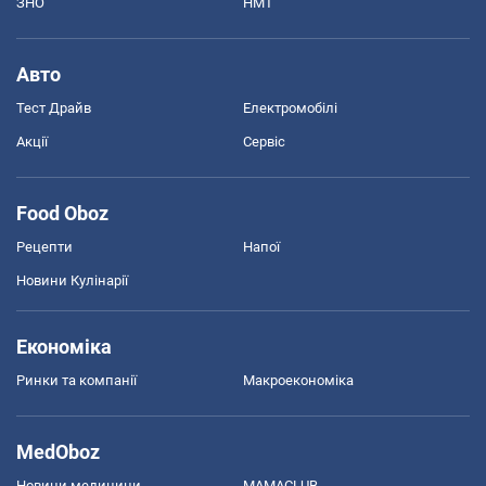
ЗНО
НМТ
Авто
Тест Драйв
Електромобілі
Акції
Сервіс
Food Oboz
Рецепти
Напої
Новини Кулінарії
Економіка
Ринки та компанії
Макроекономіка
MedOboz
Новини медицини
MAMACLUB