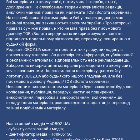
Всі матеріали на цьому сайті, в тому числі інтерв’ю, статті,
дослідження – є службовими творами журналістів редакції,
виключні майнові права на які належать ТОВ «Золота середина».
На всі опубліковані фотоматеріали Getty Images редакція має
майнові права, які захищаються законом України «Про авторські
права та суміжні права», ніхто не має права без письмового
дозволу ТОВ «Золота середина» їх використовувати, вони не
підлягають подальшому відтворенню, перекладу, поширенню в
будь-якій формі.
Редакція OBOZ.UA може не поділяти точку зору, викладену в
авторському матеріалі. За достовірність інформації, опублікованої
в рекламних матеріалах, відповідальність несе рекламодавець.
Заборонено використання матеріалів розміщених на цьому сайті,
хоч із зазначенням гіперпосилання на сторінку цього сайту,
логотипу OBOZ.UA або будь-якого іншого згадування, але без
письмового дозволу Редакції/ТОВ «Золота середина»
Незаконним використанням матеріалів буде вважатися: будь-яке
копiювання, публiкацiя, передрук, наступне поширення,
використання, переробка з використанням, включенням до
складу інших матеріалів, розповсюдження, адаптація, переклад
та інші подібні зміни матеріалу.
Назва онлайн медіа — «OBOZ.UA»
- суб'єкт у сфері онлайн медіа;
- ідентифікатор медіа — R40-06156;
- поштова адреса — вул. Деревообробна, буд. 7, м. Київ, 01013;