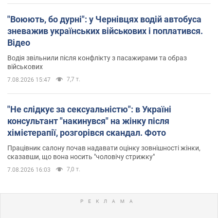
"Воюють, бо дурні": у Чернівцях водій автобуса
зневажив українських військових і поплатився.
Відео
Водія звільнили після конфлікту з пасажирами та образ
військових
7,7 т.
7.08.2026 15:47
"Не слідкує за сексуальністю": в Україні
консультант "накинувся" на жінку після
хімієтерапії, розгорівся скандал. Фото
Працівник салону почав надавати оцінку зовнішності жінки,
сказавши, що вона носить "чоловічу стрижку"
7,0 т.
7.08.2026 16:03