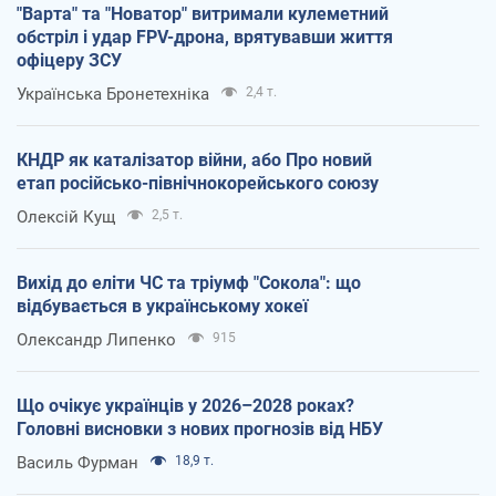
"Варта" та "Новатор" витримали кулеметний
обстріл і удар FPV-дрона, врятувавши життя
офіцеру ЗСУ
Українська Бронетехніка
2,4 т.
КНДР як каталізатор війни, або Про новий
етап російсько-північнокорейського союзу
Олексій Кущ
2,5 т.
Вихід до еліти ЧС та тріумф "Сокола": що
відбувається в українському хокеї
Олександр Липенко
915
Що очікує українців у 2026–2028 роках?
Головні висновки з нових прогнозів від НБУ
Василь Фурман
18,9 т.