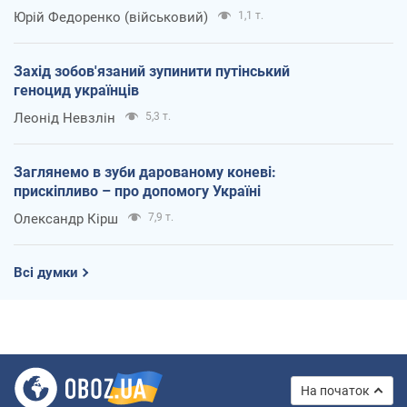
Юрій Федоренко (військовий)
1,1 т.
Захід зобов'язаний зупинити путінський
геноцид українців
Леонід Невзлін
5,3 т.
Заглянемо в зуби дарованому коневі:
прискіпливо – про допомогу Україні
Олександр Кірш
7,9 т.
Всі думки
На початок