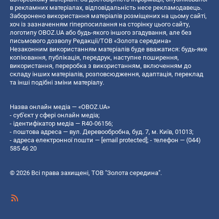
в рекламних матеріалах, відповідальність несе рекламодавець.
Заборонено використання матеріалів розміщених на цьому сайті,
хоч із зазначенням гіперпосилання на сторінку цього сайту,
логотипу OBOZ.UA або будь-якого іншого згадування, але без
письмового дозволу Редакції/ТОВ «Золота середина»
Незаконним використанням матеріалів буде вважатися: будь-яке
копiювання, публiкацiя, передрук, наступне поширення,
використання, переробка з використанням, включенням до
складу інших матеріалів, розповсюдження, адаптація, переклад
та інші подібні зміни матеріалу.
Назва онлайн медіа — «OBOZ.UA»
- суб'єкт у сфері онлайн медіа;
- ідентифікатор медіа — R40-06156;
- поштова адреса — вул. Деревообробна, буд. 7, м. Київ, 01013;
- адреса електронної пошти —
[email protected]
; - телефон — (044)
585 46 20
© 2026 Всі права захищені, ТОВ "Золота середина".