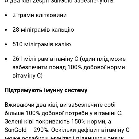
А два ківі Zespri SunGold забезпечують:
2 грами клітковини
28 міліграмів кальцію
510 міліграмів калію
261 міліграм вітаміну С (один плід може
забезпечити понад 100% добової норми
вітаміну С)
Підтримують імунну систему
Вживаючи два ківі, ви забезпечите собі
більше 100% добової потреби у вітаміні С.
Зелені ківі покривають 150% норми, а
SunGold – 290%. Оскільки дефіцит вітаміну С
може ослабити імунітет і підвищити ризик