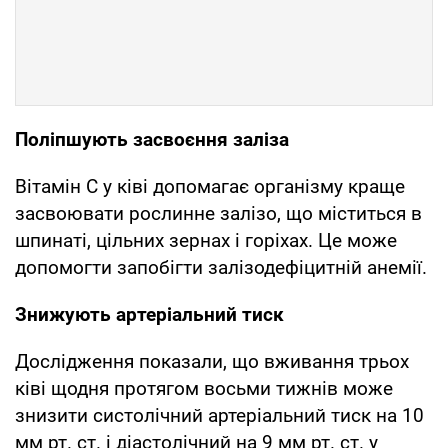
Поліпшують засвоєння заліза
Вітамін С у ківі допомагає організму краще
засвоювати рослинне залізо, що міститься в
шпинаті, цільних зернах і горіхах. Це може
допомогти запобігти залізодефіцитній анемії.
Знижують артеріальний тиск
Дослідження показали, що вживання трьох
ківі щодня протягом восьми тижнів може
знизити систолічний артеріальний тиск на 10
мм рт. ст. і діастолічний на 9 мм рт. ст. у