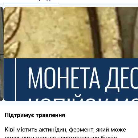
Підтримує травлення
Ківі містить актинідин, фермент, який може
полегшити процес перетравлення білків.