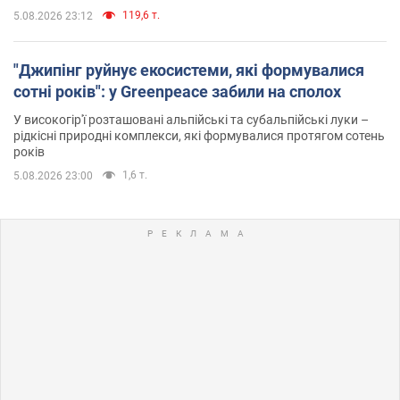
119,6 т.
5.08.2026 23:12
"Джипінг руйнує екосистеми, які формувалися
сотні років": у Greenpeace забили на сполох
У високогір'ї розташовані альпійські та субальпійські луки –
рідкісні природні комплекси, які формувалися протягом сотень
років
1,6 т.
5.08.2026 23:00