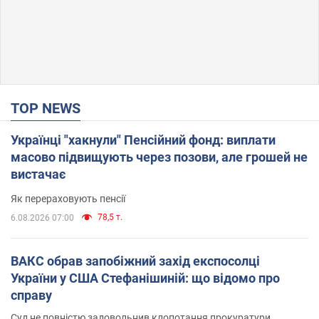
TOP NEWS
Українці "хакнули" Пенсійний фонд: виплати
масово підвищують через позови, але грошей не
вистачає
Як перераховують пенсії
78,5 т.
6.08.2026 07:00
ВАКС обрав запобіжний захід експосолці
України у США Стефанішиній: що відомо про
справу
Суд не повністю задовольнив клопотання прокуратури