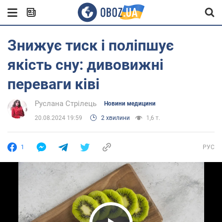
Знижує тиск і поліпшує
якість сну: дивовижні
переваги ківі
Руслана Стрілець
Новини медицини
20.08.2024 19:59
2 хвилини
1,6 т.
1
РУС