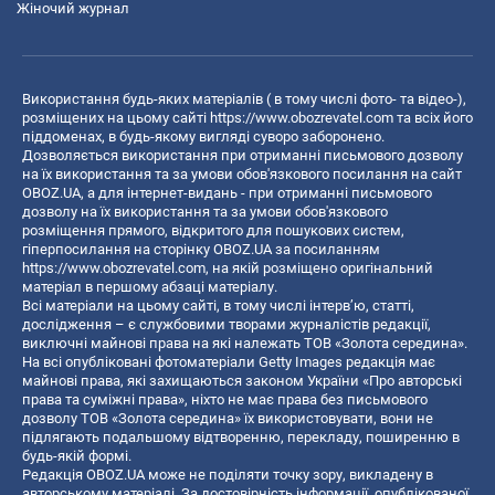
Жіночий журнал
Використання будь-яких матеріалів ( в тому числі фото- та відео-),
розміщених на цьому сайті
https://www.obozrevatel.com
та всіх його
піддоменах, в будь-якому вигляді суворо заборонено.
Дозволяється використання при отриманні письмового дозволу
на їх використання та за умови обов'язкового посилання на сайт
OBOZ.UA, а для інтернет-видань - при отриманні письмового
дозволу на їх використання та за умови обов'язкового
розміщення прямого, відкритого для пошукових систем,
гіперпосилання на сторінку OBOZ.UA за посиланням
https://www.obozrevatel.com
, на якій розміщено оригінальний
матеріал в першому абзаці матеріалу.
Всі матеріали на цьому сайті, в тому числі інтерв’ю, статті,
дослідження – є службовими творами журналістів редакції,
виключні майнові права на які належать ТОВ «Золота середина».
На всі опубліковані фотоматеріали Getty Images редакція має
майнові права, які захищаються законом України «Про авторські
права та суміжні права», ніхто не має права без письмового
дозволу ТОВ «Золота середина» їх використовувати, вони не
підлягають подальшому відтворенню, перекладу, поширенню в
будь-якій формі.
Редакція OBOZ.UA може не поділяти точку зору, викладену в
авторському матеріалі. За достовірність інформації, опублікованої