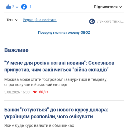
2
1
Підписатися
Теги
Редакційна політика
Знижує тиск і...
Повернутися на головну OBOZ
Важливе
"У мене для росіян погані новини": Селезньов
припустив, чим закінчиться "війна складів"
Москва може стати "островом" і зануритися в темряву,
спрогнозував військовий експерт
60,8 т.
5.08.2026 16:00
Банки "готуються" до нового курсу долара:
українцям розповіли, чого очікувати
Яким буде курс валюти в обмінниках