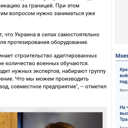
фикацию за границей. При этом
этим вопросом нужно заниматься уже
т, что Украина в силах самостоятельно
ля протезирования оборудование.
Мн
инает строительство адаптированных
е количество военных обучаются.
Кре
одит нужных экспертов, набирают группу
вой
чение. Что мы можем производить
под
од, совместное предприятие", – отметил
кри
Викт
лог
На 
выс
Тра
Викт