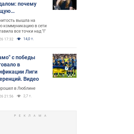
далом: почему
ущую
раведливо
нитость вышла на
йтили
ю коммуникацию в сети
тавила все точки над "i"
14,0 т.
26 17:32
амо" с победы
товало в
ификации Лиги
еренций. Видео
прошел в Люблине
2,7 т.
26 21:56