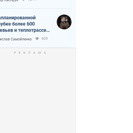
апланированной
убке более 600
евьев и теплотрассе:
 происходит на
609
ислав Самойленко
емках в Киеве