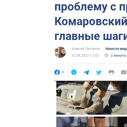
проблему с 
Комаровский
главные шаг
Алексей Лютиков
Новости ме
20.08.2022 13:32
2 минуты
0