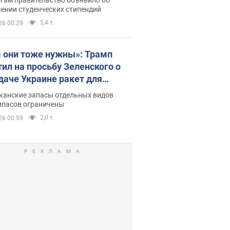
ении студенческих стипендий
5,4 т.
26 00:29
 они тоже нужны»: Трамп
тил на просьбу Зеленского о
даче Украине ракет для
ot
канские запасы отдельных видов
ипасов ограничены
2,0 т.
26 00:59