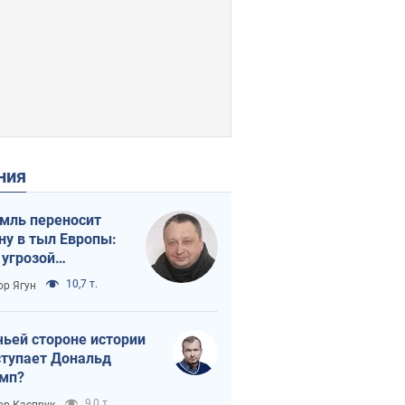
ения
мль переносит
ну в тыл Европы:
 угрозой
тическая
10,7 т.
ор Ягун
истика
чьей стороне истории
тупает Дональд
мп?
9,0 т.
ор Каспрук