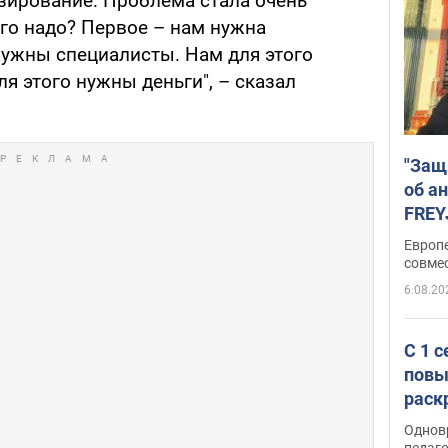
зирование. Проблема стала очень
ого надо? Первое – нам нужна
нужны специалисты. Нам для этого
я этого нужны деньги", – сказал
"Защ
об а
FREY
подд
Европ
совме
6.08.20
С 1 
повы
раск
Однов
педаг