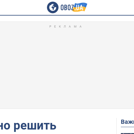
Важ
но решить