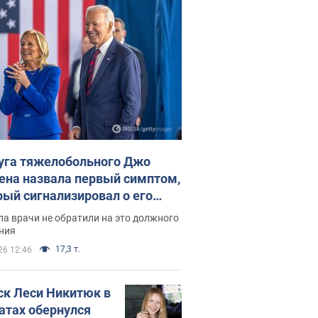
уга тяжелобольного Джо
ена назвала первый симптом,
рый сигнализировал о его
ессивном" раке
а врачи не обратили на это должного
ния
17,3 т.
26 12:46
ск Леси Никитюк в
атах обернулся