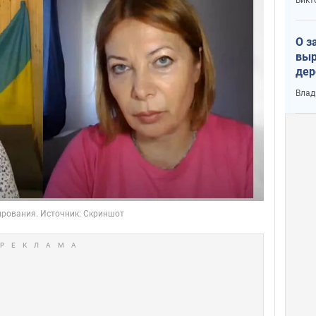
О з
выр
дер
что
Влад
Тер