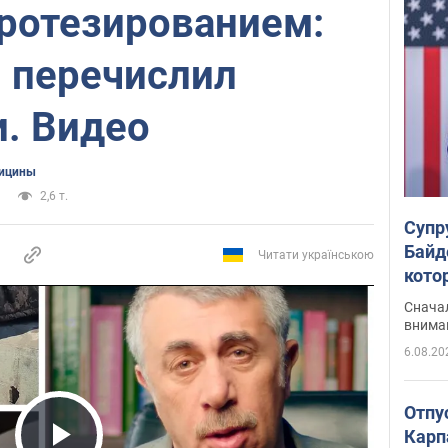
протезированием:
 перечислил
и. Видео
дицины
2,6 т.
Супр
Байд
Читати українською
кото
"агр
Сначал
внима
6.08.20
Отпу
Карп