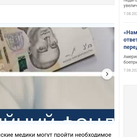
увелич
7.08.20
«Нам
отве
пере
Patri
Амери
боепр
7.08.20
нские медики могут пройти необходимое