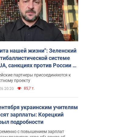
ита нашей жизни": Зеленский
нтибаллистической системе
JA, санкциях против России и
ержке аграриев. Видео
ейские партнеры присоединяются к
стному проекту
85,7 т.
26 20:20
сентября украинским учителям
сят зарплаты: Корецкий
рыл подробности
ременно с повышением зарплат
огам правительство объявило об