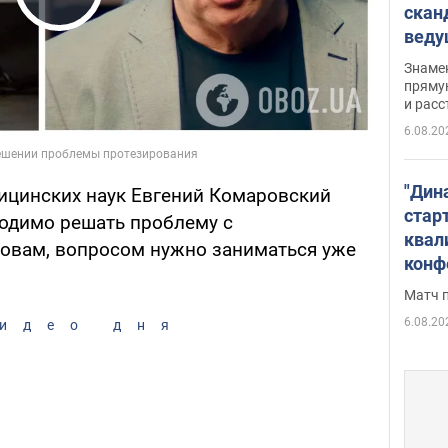
скан
Play Video
вед
несп
Знаме
захе
пряму
и расс
6.08.20
"Дин
дицинских наук Евгений Комаровский
стар
ходимо решать проблему с
квал
ловам, вопросом нужно заниматься уже
конф
Матч 
6.08.20
идео дня