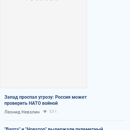
Запад проспал угрозу: Россия может
проверить НАТО войной
Леонид Невзлин
5,3 т.
"Варта" и "Новатор" выдержали пулеметный