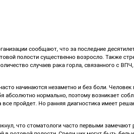
ганизации сообщают, что за последние десятиле
отовой полости существенно возросло. Также ст
оличество случаев рака горла, связанного с ВПЧ
 часто начинаются незаметно и без боли. Человек
бя абсолютно нормально, поэтому возникает собл
а все пройдет. Но ранняя диагностика имеет реша
ркнул, что стоматологи часто первыми замечают 
й в ротовой полости. Среди них могут быть белы