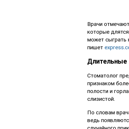
Врачи отмечают
которые длятся
может сыграть 
пишет
express.c
Длительные 
Стоматолог пре
признаком боле
полости и горл
слизистой.
По словам врач
ведь появляются
случайного при