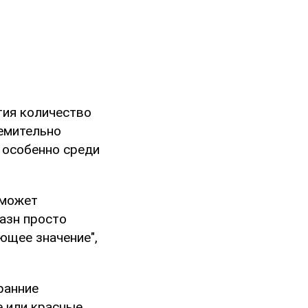
тия количество
ремительно
, особенно среди
 может
азн просто
ющее значение",
ранние
е или красные