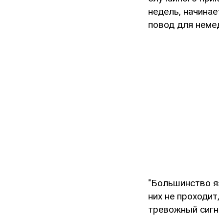
недель, начина
повод для неме
"Большинство яз
них не проходит
тревожный сигн