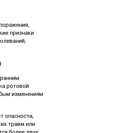
поражения,
кие признаки
олеваний,
я
 ранним
ка ротовой
юбым изменениям
т опасности,
ких травм или
тся более двух