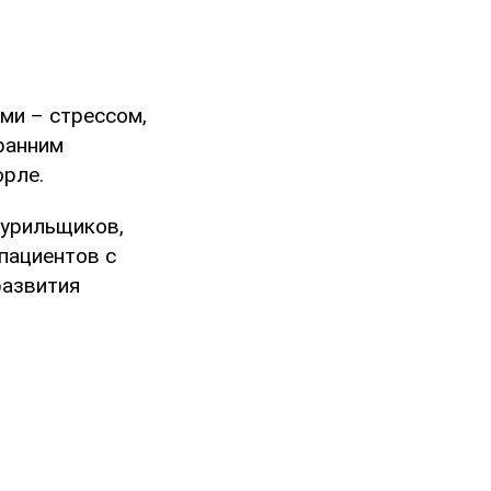
ми – стрессом,
ранним
орле.
курильщиков,
 пациентов с
развития