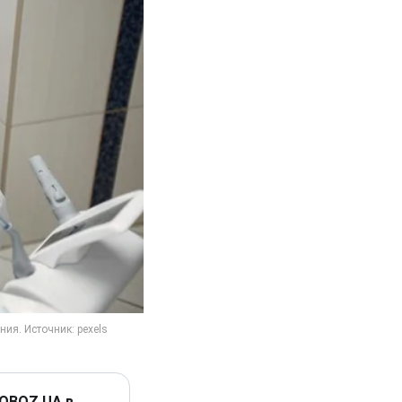
 OBOZ.UA в