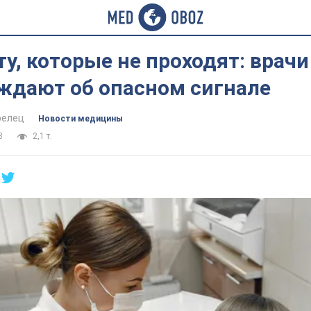
ту, которые не проходят: врачи
ждают об опасном сигнале
релец
Новости медицины
3
2,1 т.