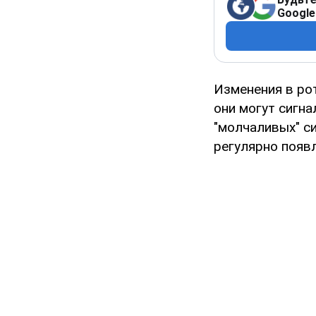
Google
Изменения в ро
они могут сигн
"молчаливых" с
регулярно появ