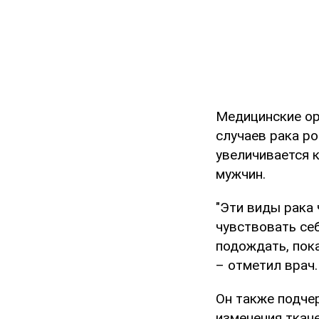
Медицинские ор
случаев рака р
увеличивается к
мужчин.
"Эти виды рака
чувствовать се
подождать, пок
– отметил врач.
Он также подче
изменения ткане