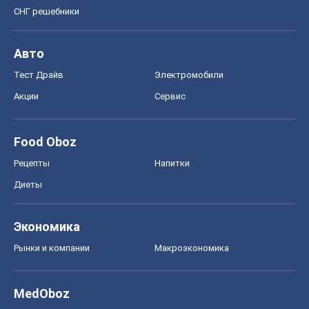
Food Oboz
Рецепты
Напитки
Диеты
Экономика
Рынки и компании
Mакроэкономика
MedOboz
Новости медицины
MAMACLUB
Шоу
Афиша
Сплетни
Красота
Мода
Женский Журнал