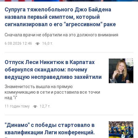
Отпуск Леси Никитюк в Карпатах
обернулся скандалом: почему
ведущую несправедливо захейтили
Знаменитость вышла на прямую
коммуникацию в сети и расставила все точки
над "i"
11 годин тому
12,7 т.
"Динамо" с победы стартовало в
квалификации Лиги конференций.
Видео
Матч прошел в Люблине
7 годин тому
2,0 т.