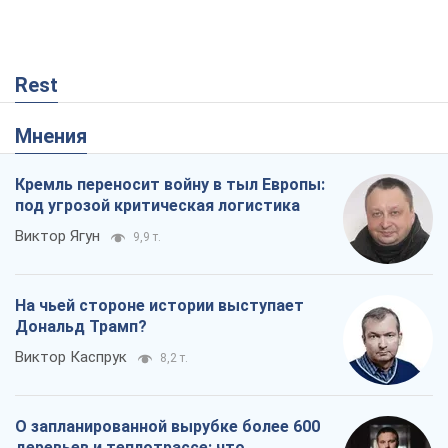
под угрозой критическая логистика
Виктор Ягун
9,9 т.
На чьей стороне истории выступает
Дональд Трамп?
Виктор Каспрук
8,2 т.
О запланированной вырубке более 600
деревьев и теплотрассе: что
происходит на Теремках в Киеве
Владислав Самойленко
159