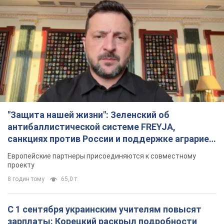
"Защита нашей жизни": Зеленский об
антибаллистической системе FREYJA,
санкциях против России и поддержке аграриев.
Видео
Европейские партнеры присоединяются к совместному
проекту
8 годин тому
65,0 т.
С 1 сентября украинским учителям повысят
зарплаты: Корецкий раскрыл подробности
Одновременно с повышением зарплат педагогам
правительство объявило об увеличении студенческих
стипендий
4 години тому
3,1 т.
«Нам они тоже нужны»: Трамп ответил на
просьбу Зеленского о передаче Украине ракет
для Patriot