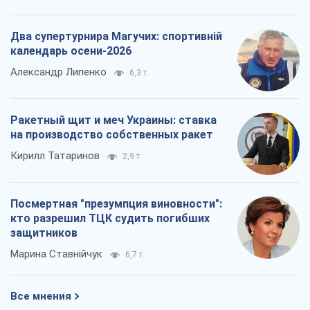
Кирилл Татаринов
2,9 т.
Посмертная "презумпция виновности":
кто разрешил ТЦК судить погибших
защитников
Марина Ставнійчук
6,7 т.
Все мнения
О компании
Команда
Правовая информация
Политика
конфиденциальности