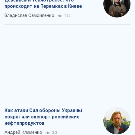
Как атаки Сил обороны Украины
сократили экспорт российских
нефтепродуктов
Андрей Клименко
2,2 т.
Два супертурнира Магучих: спортивній
календарь осени-2026
Александр Липенко
6,3 т.
Ракетный щит и меч Украины: ставка
на производство собственных ракет