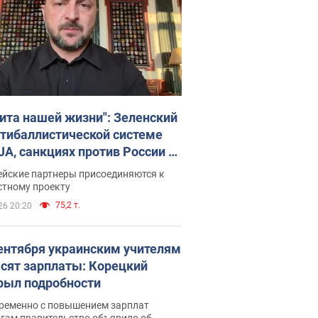
ита нашей жизни": Зеленский
нтибаллистической системе
JA, санкциях против России и
ержке аграриев. Видео
ейские партнеры присоединяются к
стному проекту
75,2 т.
26 20:20
сентября украинским учителям
сят зарплаты: Корецкий
рыл подробности
ременно с повышением зарплат
огам правительство объявило об