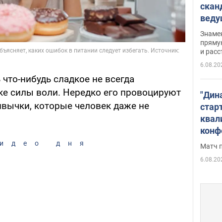
скан
вед
несп
Знаме
захе
пряму
и расс
6.08.20
что-нибудь сладкое не всегда
тке силы воли. Нередко его провоцируют
"Дин
вычки, которые человек даже не
стар
квал
конф
идео дня
Матч 
6.08.20