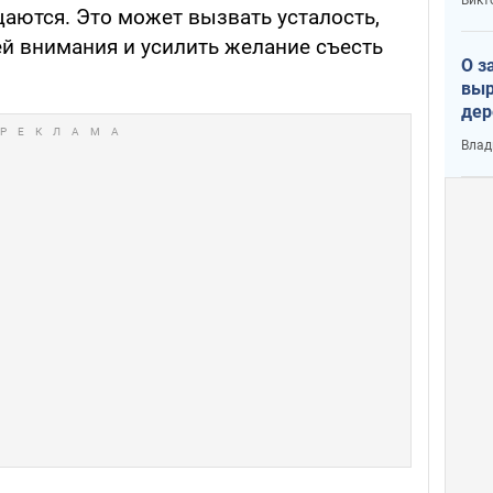
щаются. Это может вызвать усталость,
ей внимания и усилить желание съесть
О з
выр
дер
что
Влад
Тер