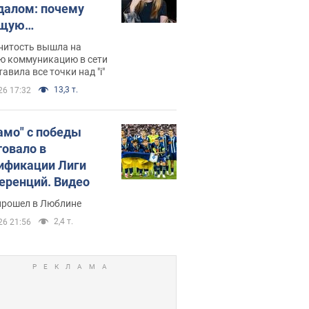
далом: почему
ущую
раведливо
нитость вышла на
йтили
ю коммуникацию в сети
тавила все точки над "i"
13,3 т.
26 17:32
амо" с победы
товало в
ификации Лиги
еренций. Видео
прошел в Люблине
2,4 т.
26 21:56