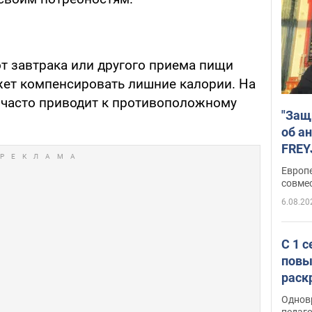
от завтрака или другого приема пищи
ет компенсировать лишние калории. На
я часто приводит к противоположному
"Защ
об а
FREY
подд
Европ
совме
6.08.20
С 1 
повы
раск
Однов
педаг