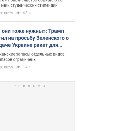
ении студенческих стипендий
4,3 т.
26 00:29
 они тоже нужны»: Трамп
тил на просьбу Зеленского о
даче Украине ракет для
ot
канские запасы отдельных видов
ипасов ограничены
1,4 т.
26 00:59