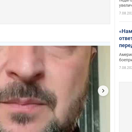
увелич
7.08.20
«Нам
отве
пере
Patri
Амери
боепр
7.08.20