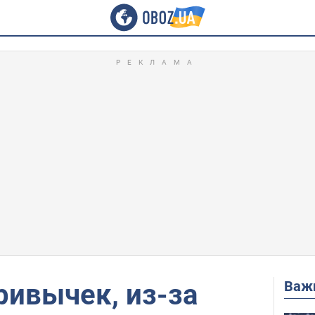
Важ
ривычек, из-за