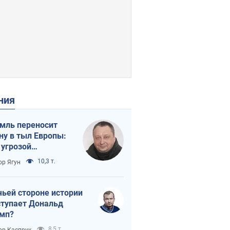
ения
мль переносит
ну в тыл Европы:
 угрозой
тическая
10,3 т.
ор Ягун
истика
чьей стороне истории
тупает Дональд
мп?
8,5 т.
ор Каспрук