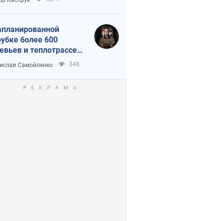
апланированной
убке более 600
евьев и теплотрассе:
 происходит на
348
ислав Самойленко
емках в Киеве