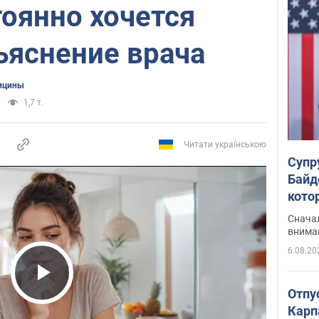
оянно хочется
ъяснение врача
ицины
1,7 т.
Читати українською
Супр
Байд
кото
"агр
Сначал
внима
6.08.20
Play Video
Отпу
Карп