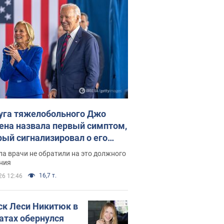
уга тяжелобольного Джо
ена назвала первый симптом,
рый сигнализировал о его
ессивном" раке
а врачи не обратили на это должного
ния
16,7 т.
26 12:46
ск Леси Никитюк в
атах обернулся