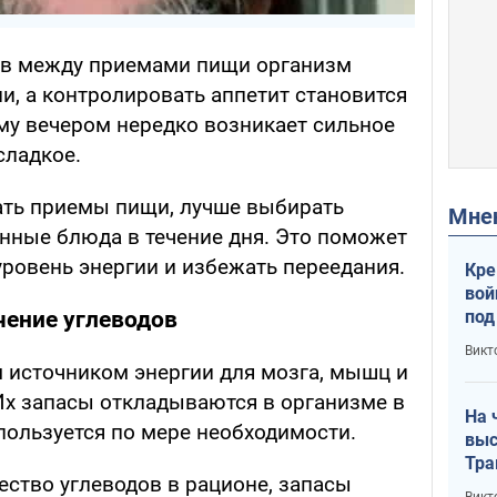
ов между приемами пищи организм
и, а контролировать аппетит становится
му вечером нередко возникает сильное
сладкое.
ать приемы пищи, лучше выбирать
Мн
ные блюда в течение дня. Это поможет
ровень энергии и избежать переедания.
Кре
вой
под
чение углеводов
кри
Викт
лог
источником энергии для мозга, мышц и
Их запасы откладываются в организме в
На 
пользуется по мере необходимости.
выс
Тра
ество углеводов в рационе, запасы
Викт