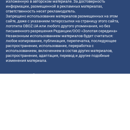
изложенную в авторском материале. За достоверность
информации, размещенной в рекламных материалах,
ответственность несет рекламодатель.
Запрещено использование материалов размещенных на этом
сайте, даже с указанием гиперссылки на страницу этого сайта,
логотипа OBOZ.UA или любого другого упоминания, но без
письменного разрешения Редакции/ООО «Золотая середина»
Незаконным использованием материалов будет считаться:
любое копирование, публикация, перепечатка, последующее
распространение, использование, переработка с
использованием, включением в состав других материалов,
распространение, адаптация, перевод и другие подобные
изменения материала.
Название онлайн медиа — «OBOZ.UA»
- субъект в сфере онлайн медиа;
- идентификатор медиа — R40-06156;
- почтовый адрес — ул. Деревообрабатывающая, д. 7, г. Киев,
01013;
- адрес электронной почты —
[email protected]
; - телефон — (044)
585 46 20
© 2026 Все права защищены, ООО "Золотая середина".