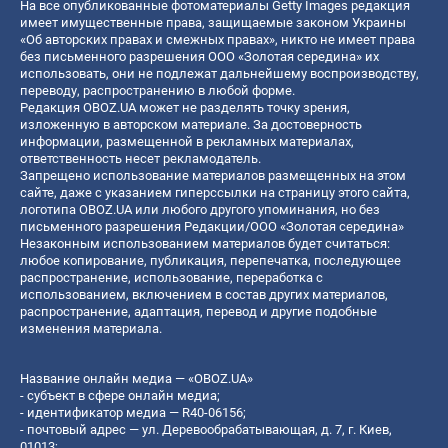
На все опубликованные фотоматериалы Getty Images редакция
имеет имущественные права, защищаемые законом Украины
«Об авторских правах и смежных правах», никто не имеет права
без письменного разрешения ООО «Золотая середина» их
использовать, они не подлежат дальнейшему воспроизводству,
переводу, распространению в любой форме.
Редакция OBOZ.UA может не разделять точку зрения,
изложенную в авторском материале. За достоверность
информации, размещенной в рекламных материалах,
ответственность несет рекламодатель.
Запрещено использование материалов размещенных на этом
сайте, даже с указанием гиперссылки на страницу этого сайта,
логотипа OBOZ.UA или любого другого упоминания, но без
письменного разрешения Редакции/ООО «Золотая середина»
Незаконным использованием материалов будет считаться:
любое копирование, публикация, перепечатка, последующее
распространение, использование, переработка с
использованием, включением в состав других материалов,
распространение, адаптация, перевод и другие подобные
изменения материала.
Название онлайн медиа — «OBOZ.UA»
- субъект в сфере онлайн медиа;
- идентификатор медиа — R40-06156;
- почтовый адрес — ул. Деревообрабатывающая, д. 7, г. Киев,
01013;