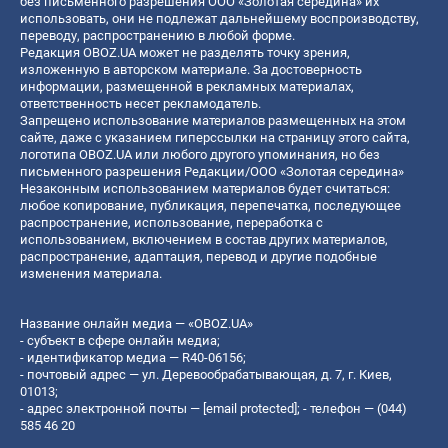
без письменного разрешения ООО «Золотая середина» их
использовать, они не подлежат дальнейшему воспроизводству,
переводу, распространению в любой форме.
Редакция OBOZ.UA может не разделять точку зрения,
изложенную в авторском материале. За достоверность
информации, размещенной в рекламных материалах,
ответственность несет рекламодатель.
Запрещено использование материалов размещенных на этом
сайте, даже с указанием гиперссылки на страницу этого сайта,
логотипа OBOZ.UA или любого другого упоминания, но без
письменного разрешения Редакции/ООО «Золотая середина»
Незаконным использованием материалов будет считаться:
любое копирование, публикация, перепечатка, последующее
распространение, использование, переработка с
использованием, включением в состав других материалов,
распространение, адаптация, перевод и другие подобные
изменения материала.
Название онлайн медиа — «OBOZ.UA»
- субъект в сфере онлайн медиа;
- идентификатор медиа — R40-06156;
- почтовый адрес — ул. Деревообрабатывающая, д. 7, г. Киев,
01013;
- адрес электронной почты —
[email protected]
; - телефон — (044)
585 46 20