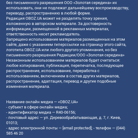
без письменного разрешения ООО «Золотая середина» их
использовать, они не подлежат дальнейшему воспроизводству,
переводу, распространению в любой форме.
Редакция OBOZ.UA может не разделять точку зрения,
изложенную в авторском материале. За достоверность
информации, размещенной в рекламных материалах,
ответственность несет рекламодатель.
Запрещено использование материалов размещенных на этом
сайте, даже с указанием гиперссылки на страницу этого сайта,
логотипа OBOZ.UA или любого другого упоминания, но без
письменного разрешения Редакции/ООО «Золотая середина»
Незаконным использованием материалов будет считаться:
любое копирование, публикация, перепечатка, последующее
распространение, использование, переработка с
использованием, включением в состав других материалов,
распространение, адаптация, перевод и другие подобные
изменения материала.
Название онлайн медиа — «OBOZ.UA»
- субъект в сфере онлайн медиа;
- идентификатор медиа — R40-06156;
- почтовый адрес — ул. Деревообрабатывающая, д. 7, г. Киев,
01013;
- адрес электронной почты —
[email protected]
; - телефон — (044)
585 46 20