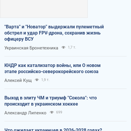
"Варта" и "Новатор" выдержали пулеметный
обстрел и удар FPV-дрона, сохранив жизнь
офицеру ВСУ
Украинская Бронетехника
1,7 т.
КНДР как катализатор войны, или О новом
этапе российско-северокорейского союза
Алексей Кущ
1,9 т.
Выход в элиту ЧМ и триумф "Сокола": что
происходит в украинском хоккее
Александр Липенко
699
Что ожидает украинцев в 2026-2028 годах?