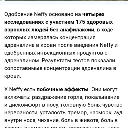
Одобрение Neffy основано на
четырех
исследованиях
с участием 175 здоровых
взрослых людей без анафилаксии
, в ходе
которых измерялась концентрация
адреналина в крови после введения Neffy и
одобренных инъекционных продуктов с
адреналином. Результаты тестов показали
сопоставимые концентрации адреналина в
крови.
У Neffy есть
побочные эффекты
. Они могут
включать: раздражение горла, покалывание
и дискомфорт в носу, головную боль, чувство
нервозности, усталость, тремор, насморк, зуд
внутри носа, чихание, боль в животе, боль в
деснах, онемение во рту, заложенность носа,