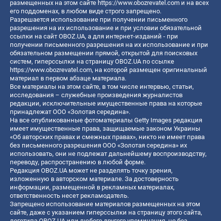
размещенных на этом сайте
https://www.obozrevatel.com
и на всех
его поддоменах, в любом виде строго запрещено.
Разрешается использование при получении письменного
разрешения на их использование и при условии обязательной
ссылки на сайт OBOZ.UA, а для интернет-изданий - при
получении письменного разрешения на их использование и при
обязательном размещении прямой, открытой для поисковых
систем, гиперссылки на страницу OBOZ.UA по ссылке
https://www.obozrevatel.com
, на которой размещен оригинальный
материал в первом абзаце материала.
Все материалы на этом сайте, в том числе интервью, статьи,
исследования – служебные произведения журналистов
редакции, исключительные имущественные права на которые
принадлежат ООО «Золотая середина».
На все опубликованные фотоматериалы Getty Images редакция
имеет имущественные права, защищаемые законом Украины
«Об авторских правах и смежных правах», никто не имеет права
без письменного разрешения ООО «Золотая середина» их
использовать, они не подлежат дальнейшему воспроизводству,
переводу, распространению в любой форме.
Редакция OBOZ.UA может не разделять точку зрения,
изложенную в авторском материале. За достоверность
информации, размещенной в рекламных материалах,
ответственность несет рекламодатель.
Запрещено использование материалов размещенных на этом
сайте, даже с указанием гиперссылки на страницу этого сайта,
логотипа OBOZ.UA или любого другого упоминания, но без