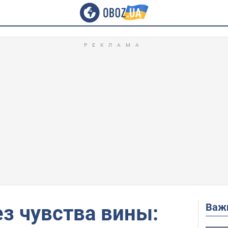
Важ
ез чувства вины: