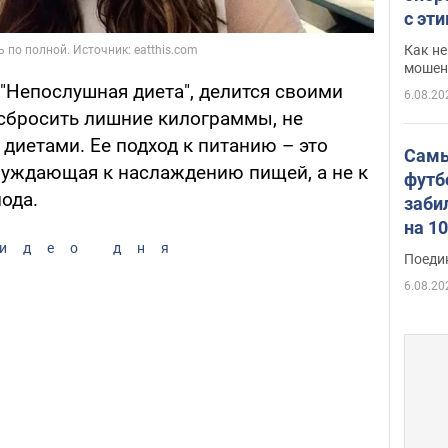
с эт
Как не
мошен
"Непослушная диета", делится своими
6.08.20
сбросить лишние килограммы, не
диетами. Ее подход к питанию – это
Самы
буждающая к наслаждению пищей, а не к
футб
ода.
заби
на 1
идео дня
Виде
Поеди
6.08.20