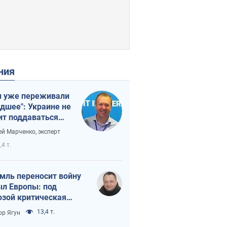
ения
 уже переживали
удшее": Украине не
ит поддаваться
аянию из-за
ей Марченко, эксперт
етного террора
,4 т.
мль переносит войну
ыл Европы: под
озой критическая
истика
13,4 т.
ор Ягун