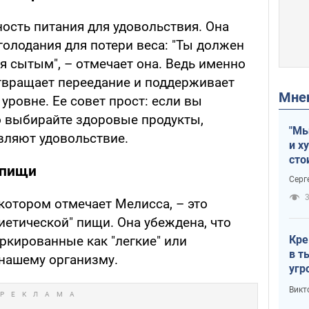
ость питания для удовольствия. Она
голодания для потери веса: "Ты должен
бя сытым", – отмечает она. Ведь именно
твращает переедание и поддерживает
Мн
ровне. Ее совет прост: если вы
но выбирайте здоровые продукты,
"Мы
вляют удовольствие.
и х
сто
 пищи
отч
Серг
рак
3
котором отмечает Мелисса, – это
иетической" пищи. Она убеждена, что
Кре
ркированные как "легкие" или
в т
 нашему организму.
угр
лог
Викт