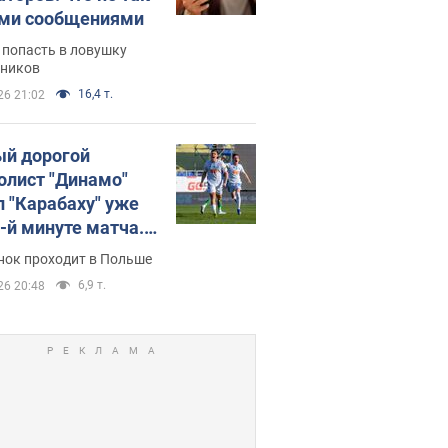
ими сообщениями
 попасть в ловушку
ников
16,4 т.
26 21:02
й дорогой
олист "Динамо"
л "Карабаху" уже
0-й минуте матча.
о
нок проходит в Польше
6,9 т.
26 20:48