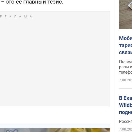
– это ее главный тезис.
Моби
тари
связ
жало
Почем
разы и
телеф
7.08.20
В Ек
Wildb
подн
Росси
7.08.20