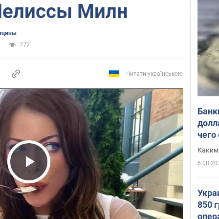
Мелиссы Милн
ицины
777
Читати українською
Банк
долл
чего
Каким
6.08.20
Play Video
Укра
850 
опер