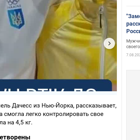
"Зам
расс
Росс
Фото
Мужчи
своего
7.08.20
ель Дачесс из Нью-Йорка, рассказывает,
на смогла легко контролировать свое
а на 4,5 кг.
летворены