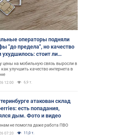
льные операторы подняли
фы "до предела", но качество
и ухудшилось: стоит ли
ваться на цены
у цены на мобильную связь выросли в
 как улучшить качество интернета в
оне
6,9 т.
26 12:00
атеринбурге атакован склад
erries: есть попадания,
ялся дым. Фото и видео
янам не помогла даже работа ПВО
11,0 т.
26 07:20