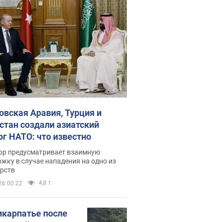
овская Аравия, Турция и
стан создали азиатский
ог НАТО: что известно
ор предусматривает взаимную
жку в случае нападения на одно из
арств
4,8 т.
26 00:22
икарпатье после