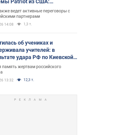
емы Patriot из США:
нский раскрыл подробности
акже ведет активные переговоры с
ейскими партнерами
1,3 т.
26 14:08
тилась об учениках и
ерживала учителей: в
льтате удара РФ по Киевской
сти погибли директор
я память жертвам российского
ского лицея, её муж и внук
ра
12,3 т.
26 13:32