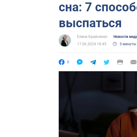
сна: 7 спосо
выспаться
Елена Кравченко
Новости мед
17.06.2024 18:45
3 минуты
0