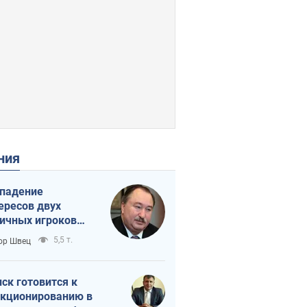
ения
падение
ересов двух
ичных игроков
 тайный план
5,5 т.
ор Швец
мпа и Путина?
ск готовится к
кционированию в