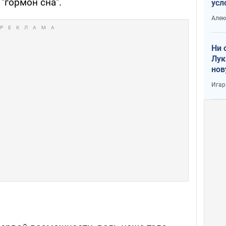
"гормон сна".
усл
вое
Алек
Ни 
Лук
нов
Игар