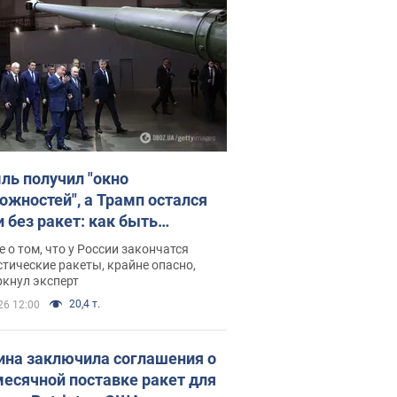
ль получил "окно
ожностей", а Трамп остался
и без ракет: как быть
ине? Интервью с Мельником
 о том, что у России закончатся
тические ракеты, крайне опасно,
ркнул эксперт
20,4 т.
26 12:00
ина заключила соглашения о
есячной поставке ракет для