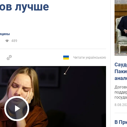
бов лучше
ицины
489
Читати українською
Сауд
Паки
анал
Догов
поддер
госуд
8.08.20
Play Video
В Пр