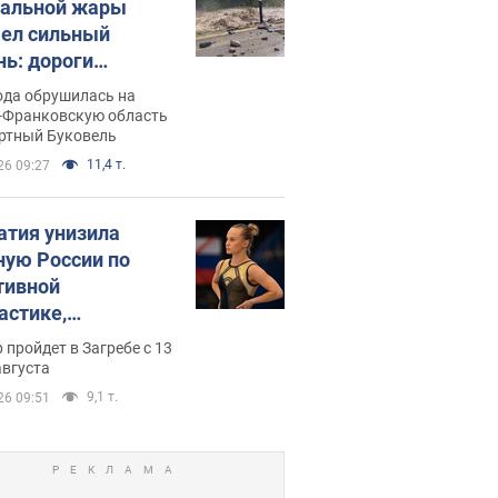
альной жары
ел сильный
нь: дороги
ратились в реки.
ода обрушилась на
о
-Франковскую область
ортный Буковель
11,4 т.
26 09:27
атия унизила
ную России по
тивной
астике,
иально не пустив
 пройдет в Загребе с 13
емпионат Европы
августа
вных спортсменов
9,1 т.
26 09:51