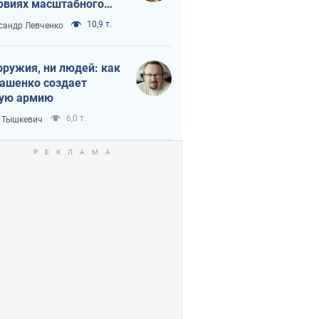
овиях масштабного
нного кризиса
10,9 т.
сандр Левченко
оружия, ни людей: как
ашенко создает
ую армию
6,0 т.
 Тышкевич