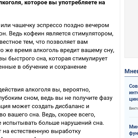
лкоголя, которое вы употребляете на
 или чашечку эспрессо поздно вечером
он. Ведь кофеин является стимулятором,
естное тем, что позволяет вам
то же время алкоголь вредит вашему сну,
азы быстрого сна, которая стимулирует
енные в обучение и сохранение
Мн
Сов
действия алкоголя вы, вероятно,
инт
лубоким сном, ведь вы не получите фазу
цин
или
ация может создать дисбаланс и
Викт
Тра
о вашего сна. Ведь, скорее всего,
е испытывать больше нарушений сна.
Мин
т на естественную выработку
фун