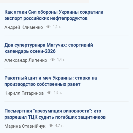
Как атаки Сил обороны Украины сократили
экспорт российских нефтепродуктов
Андрей Клименко
1,2 т.
Два супертурнира Магучих: спортивній
календарь осени-2026
Александр Липенко
1,4 т.
Ракетный щит и меч Украины: ставка на
производство собственных ракет
Кирилл Татаринов
1,9 т.
Посмертная "презумпция виновности": кто
разрешил ТЦК судить погибших защитников
Марина Ставнійчук
4,7 т.